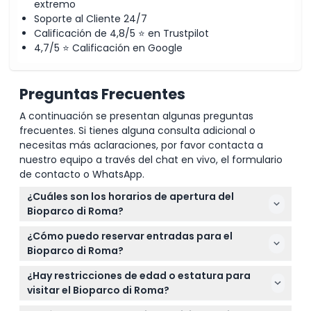
extremo
Soporte al Cliente 24/7
Calificación de 4,8/5 ⭐ en Trustpilot
4,7/5 ⭐ Calificación en Google
Preguntas Frecuentes
A continuación se presentan algunas preguntas
frecuentes. Si tienes alguna consulta adicional o
necesitas más aclaraciones, por favor contacta a
nuestro equipo a través del chat en vivo, el formulario
de contacto o WhatsApp.
¿Cuáles son los horarios de apertura del
Bioparco di Roma?
El Bioparco di Roma está abierto todos los días
¿Cómo puedo reservar entradas para el
excepto el 25 de diciembre. Desde el 1 de enero al
Bioparco di Roma?
29 de marzo y del 26 de octubre al 31 de diciembre,
Puede reservar fácilmente sus entradas para el
abre de 9:30 a.m. a 5:00 p.m. Entre el 30 de marzo y
¿Hay restricciones de edad o estatura para
Bioparco di Roma en línea aquí mismo en este sitio
el 25 de octubre, está abierto de 9:30 a.m. a 6:00
visitar el Bioparco di Roma?
web, asegurando su lugar en la fecha y hora
p.m., con horario extendido hasta las 7:00 p.m. los
Los niños menores de 100 cm de estatura entran