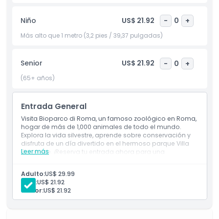
permiten a los visitantes aprender más sobre diferentes
especies y sus ecosistemas naturales. Al reservar un
Niño
US$ 21.92
-
0
+
Bioparco di Roma Open Ticket, puedes disfrutar de un día
flexible e inolvidable lleno de aventura, descubrimiento y
Más alto que 1 metro (3,2 pies / 39,37 pulgadas)
vida silvestre. Ya sea que te apasionen los animales, la
naturaleza o simplemente busques una experiencia única
Senior
US$ 21.92
-
0
+
en Roma, este jardín zoológico es una excelente opción.
Planea tu visita hoy y explora el increíble mundo de los
(65+ años)
animales en Bioparco di Roma.
Entrada General
Aspectos Destacados
Visita Bioparco di Roma, un famoso zoológico en Roma,
hogar de más de 1,000 animales de todo el mundo.
Explora la vida silvestre, aprende sobre conservación y
Inclusiones
disfruta de un día divertido en el hermoso parque Villa
Leer más
Borghese. ¡Reserva tu entrada ahora para una
experiencia inolvidable!
Política para Niños y Adultos
Adulto:
US$ 29.99
Niño:
US$ 21.92
Senior:
US$ 21.92
Exclusiones