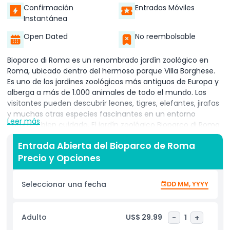
Confirmación
Entradas Móviles
Instantánea
Open Dated
No reembolsable
Bioparco di Roma es un renombrado jardín zoológico en
Roma, ubicado dentro del hermoso parque Villa Borghese.
Es uno de los jardines zoológicos más antiguos de Europa y
alberga a más de 1.000 animales de todo el mundo. Los
visitantes pueden descubrir leones, tigres, elefantes, jirafas
y muchas otras especies fascinantes en un entorno
Leer más
natural y bien cuidado. El jardín zoológico Bioparco di Roma
está dedicado a la protección de especies en peligro de
Entrada Abierta del Bioparco de Roma
extinción y tiene como objetivo educar a los visitantes
Precio y Opciones
sobre la conservación de la vida silvestre. Ofrece una
oportunidad maravillosa para pasar tiempo de calidad con
familiares y amigos mientras se disfruta de la naturaleza
Seleccionar una fecha
DD MM, YYYY
en el corazón de Roma. El jardín zoológico cuenta con
recintos espaciosos diseñados para proporcionar hábitats
seguros y cómodos para los animales. Además, hay
Adulto
US$ 29.99
-
1
+
actividades atractivas y programas educativos que