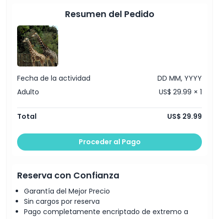
Horario de Apertura
Resumen del Pedido
Cosas a Saber
Ubicación
Fecha de la actividad
DD MM, YYYY
Cómo Llegar
Adulto
US$ 29.99 × 1
Cómo Canjear
Total
US$ 29.99
Política de Cancelación
Proceder al Pago
Reserva con Confianza
Garantía del Mejor Precio
Sin cargos por reserva
Pago completamente encriptado de extremo a