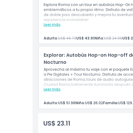
Una vez activado, el pase es válido por 24 
Explora Roma con un tour en autobús Hop-On H
emblemáticos a tu propio ritmo. Disfruta de v
de doble piso descubierto y mejora tu aventura
experiencia inolvidable!
Leer más
Incluye
Boleto de autobús Hop-On Hop-Off de 48 h
Tours digitales a pie gratuitos
Adulto:
US$ 46.79
US$ 43.91
Niño:
US$ 24.96
US$ 2
Guías de audio
Cómo Canjear
Activa tu pase subiendo al autobús en cualq
Explorar: Autobús Hop-on Hop-off de 
Una vez activado, el pase es válido por 48 
Nocturno
Aprovecha al máximo tu viaje con el paquete E
a Pie Digitales + Tour Nocturno. Disfruta de acc
atracciones de Roma, tours de audio autoguia
Ciudad Eterna bellamente iluminada después 
Leer más
Incluye
Ticket de autobús hop-on hop-off de 72 ho
Tour Panorámico Nocturno de 1 hora
Adulto:
US$ 51.98
Niño:
US$ 26.02
Familia:
US$ 129
Tours a pie digitales gratuitos
Guías de audio.
US$ 23.11