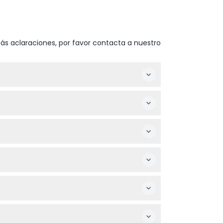
ás aclaraciones, por favor contacta a nuestro
en cualquier parada de Big Bus, sube y baja
mientras disfrutas de vistas impresionantes
por un adulto que pague. Cualquier persona
 tus planes estén confirmados antes de
 cámara para capturar las vistas y