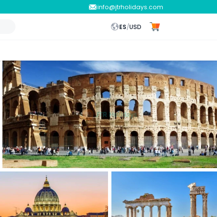
info@jtrholidays.com
ES
/
USD