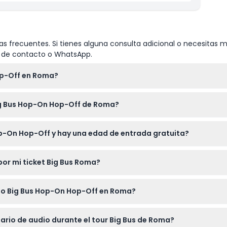
s frecuentes. Si tienes alguna consulta adicional o necesitas m
io de contacto o WhatsApp.
op-Off en Roma?
esde la primera vez que subas al autobús. Solo muestra tu cupón 
ig Bus Hop-On Hop-Off de Roma?
s durante la duración de tu ticket.
 Ciudad del Vaticano, Piazza Venezia y la Plaza de España, todo 
op-On Hop-Off y hay una edad de entrada gratuita?
.
 mientras que los niños de 0 a 15 años deben estar acompañados 
or mi ticket Big Bus Roma?
io completo.
olsables y no pueden ser cancelados, así que asegúrate de que
icio Big Bus Hop-On Hop-Off en Roma?
 teléfono), zapatos cómodos para caminar, protector solar y una
ario de audio durante el tour Big Bus de Roma?