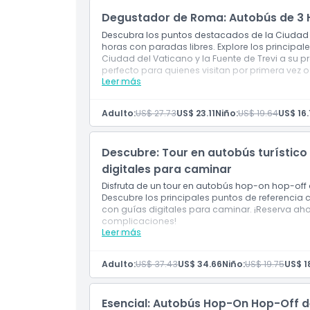
Degustador de Roma: Autobús de 3 H
Inclusiones
Descubra los puntos destacados de la Ciudad E
horas con paradas libres. Explore los princip
Ciudad del Vaticano y la Fuente de Trevi a su p
Política para Niños y Adultos
perfecto para quienes visitan por primera vez o
Leer más
Incluye
Boleto de autobús con paradas libres de 3
Exclusiones
Comentario de audio disponible en
Adulto:
US$ 27.73
US$ 23.11
Niño:
US$ 19.64
US$ 16.
inglés/chino/español/portugués/alemán/fr
Horario de Apertura
Descubre: Tour en autobús turístico
digitales para caminar
Cosas a Saber
Disfruta de un tour en autobús hop-on hop-off 
Descubre los principales puntos de referencia 
con guías digitales para caminar. ¡Reserva ahor
complicaciones!
Ubicación
Leer más
Incluye
Boleto de autobús hop-on hop-off válido p
Recorridos a pie digitales gratuitos
Cómo Canjear
Adulto:
US$ 37.43
US$ 34.66
Niño:
US$ 19.75
US$ 1
Guías de audio
Cómo Canjear
Activa tu pase subiéndote al autobús en cua
Política de Cancelación
Esencial: Autobús Hop-On Hop-Off de