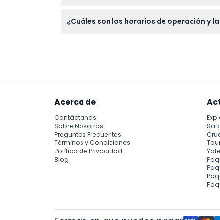
La guía de audio está disponible en siete id
¿Cuáles son los horarios de operación y l
ciudad mientras viajas.
Los autobuses operan diariamente de 9:00 
subir a tu próximo viaje. (sujeto a cambios
Acerca de
Ac
Contáctanos
Expl
Sobre Nosotros
Safa
Preguntas Frecuentes
Cru
Términos y Condiciones
Tour
Política de Privacidad
Yate
Blog
Paq
Paqu
Paq
Paq