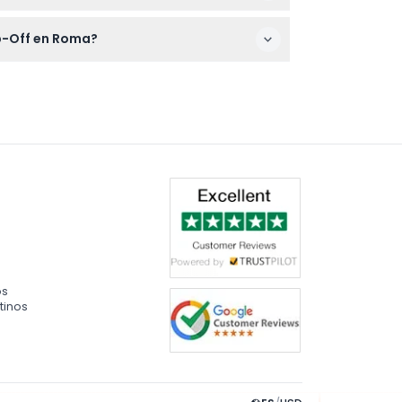
cés e italiano para ayudarte a conocer la
op-Off en Roma?
sí que no tendrás que esperar mucho para
os
tinos