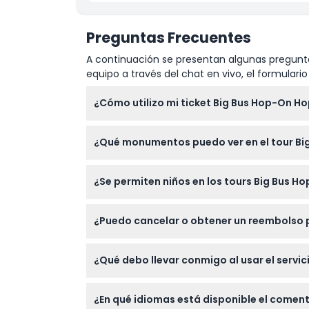
Preguntas Frecuentes
A continuación se presentan algunas pregunta
equipo a través del chat en vivo, el formular
¿Cómo utilizo mi ticket Big Bus Hop-On H
Tu ticket es válido por 24, 48 o 72 horas d
¿Qué monumentos puedo ver en el tour B
libremente, y cambia de rutas cuando quiera
Pasarás por sitios famosos como el Coliseo,
¿Se permiten niños en los tours Big Bus H
desde el autobús descapotable de dos pisos
¡Sí! Los niños de 0 a 4 años viajan gratis,
¿Puedo cancelar o obtener un reembolso p
de 16 años o más necesita un ticket a prec
Lamentablemente, los tickets no son reemb
¿Qué debo llevar conmigo al usar el serv
reservar.
Lleva tu cupón de reserva (impreso o en tu
¿En qué idiomas está disponible el coment
monumentos increíbles.