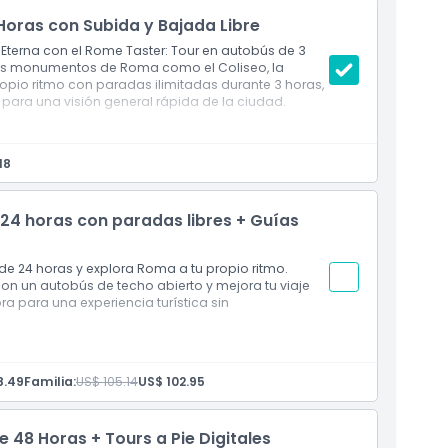
oras con Subida y Bajada Libre
terna con el Rome Taster: Tour en autobús de 3
ales monumentos de Roma como el Coliseo, la
ropio ritmo con paradas ilimitadas durante 3 horas,
 para una visión general rápida de la ciudad.
 horas
18
ancés/italiano.
 24 horas con paradas libres + Guías
de 24 horas y explora Roma a tu propio ritmo.
con un autobús de techo abierto y mejora tu viaje
a para una experiencia turística sin
or 24 horas
8.49
Familia:
US$ 105.14
US$ 102.95
lquiera de las paradas a lo largo de la ruta
 48 Horas + Tours a Pie Digitales