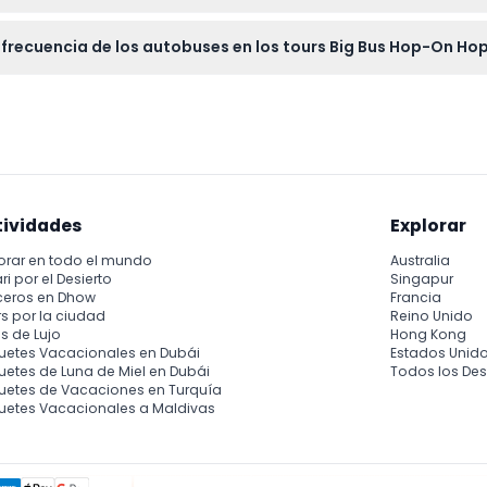
iomas incluyendo inglés, chino, español, portugués, alemán, fran
a frecuencia de los autobuses en los tours Big Bus Hop-On H
a.m. a 7:00 p.m., saliendo aproximadamente cada 14 minutos, a
 — por favor confirma al momento de reservar)
tividades
Explorar
orar en todo el mundo
Australia
ri por el Desierto
Singapur
ceros en Dhow
Francia
s por la ciudad
Reino Unido
s de Lujo
Hong Kong
uetes Vacacionales en Dubái
Estados Unid
etes de Luna de Miel en Dubái
Todos los Des
uetes de Vacaciones en Turquía
uetes Vacacionales a Maldivas