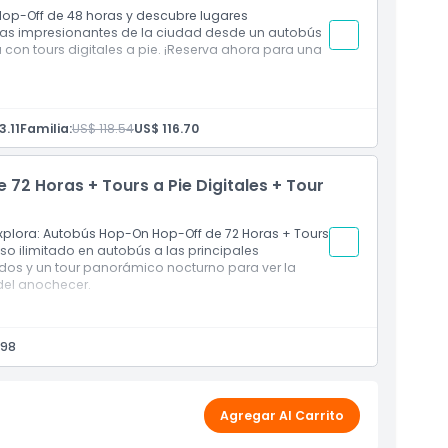
horas
op-Off de 48 horas y descubre lugares
istas impresionantes de la ciudad desde un autobús
 con tours digitales a pie. ¡Reserva ahora para una
oras
3.11
Familia:
US$ 118.54
US$ 116.70
uiera de las paradas a lo largo de la ruta
72 Horas + Tours a Pie Digitales + Tour
horas
xplora: Autobús Hop-On Hop-Off de 72 Horas + Tours
eso ilimitado en autobús a las principales
dos y un tour panorámico nocturno para ver la
del anochecer.
ras
.98
Agregar Al Carrito