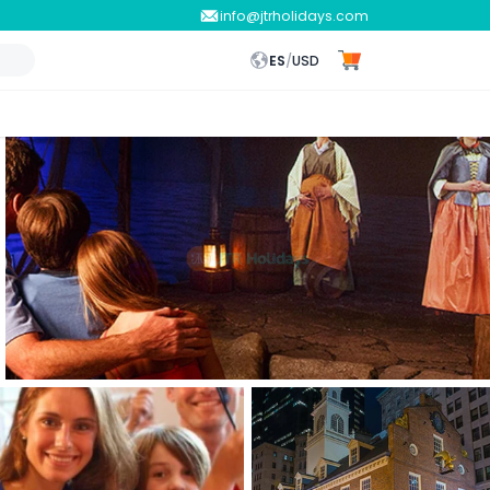
info@jtrholidays.com
ES
/
USD