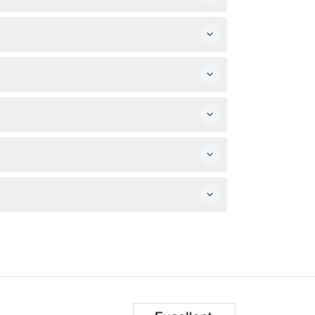
an de 9:30 a 17:00 (sujeto a cambios — por
, haciendo que sea una experiencia divertida
s y verificar la disponibilidad.
modos ya que la visita incluye caminar por
es de reservar.
e té al puerto y verá el cofre de té Robinson