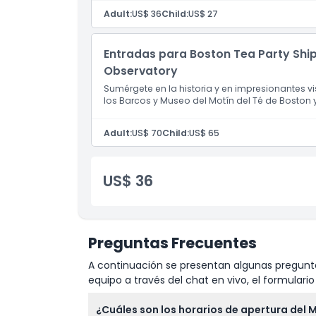
Exclusiones
Adult:
US$ 36
Child:
US$ 27
Horario de Apertura
Entradas para Boston Tea Party Shi
Observatory
Cosas a Saber
Sumérgete en la historia y en impresionantes 
los Barcos y Museo del Motín del Té de Boston y
Ubicación
Adult:
US$ 70
Child:
US$ 65
Cómo Canjear
US$ 36
Política de Cancelación
Preguntas Frecuentes
A continuación se presentan algunas pregunta
equipo a través del chat en vivo, el formular
¿Cuáles son los horarios de apertura del 