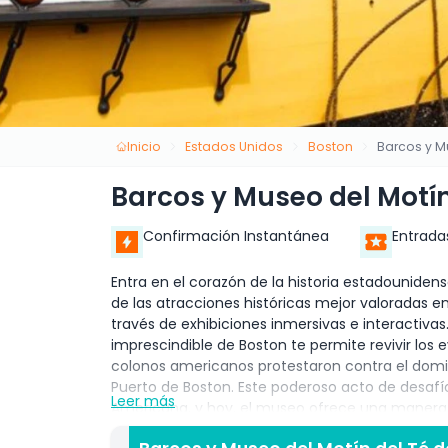
Inicio
Estados Unidos
Boston
Barcos y M
Barcos y Museo del Motín
Confirmación Instantánea
Entrada
Entra en el corazón de la historia estadouniden
de las atracciones históricas mejor valoradas en
través de exhibiciones inmersivas e interactivas
imprescindible de Boston te permite revivir los 
colonos americanos protestaron contra el domin
Puerto de Boston. Este poderoso acto de desafí
Leer más
Americana, y hoy, el museo ofrece una manera 
para el Museo del Motín del Té de Boston, sube a 