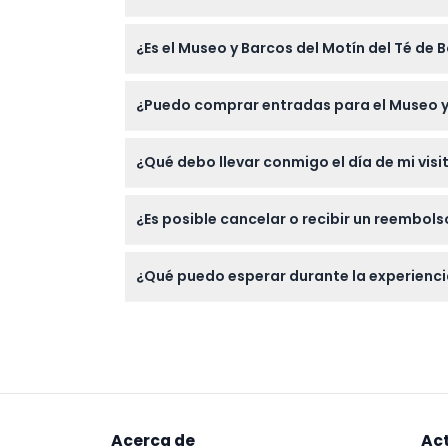
El museo está abierto todos los días de 10:0
¿Es el Museo y Barcos del Motín del Té d
favor confirme al momento de la reserva).
Los niños de 0 a 2 años pueden entrar gratis
¿Puedo comprar entradas para el Museo y 
y educativa para la mayoría de las edades.
Sí, todas las reservas se realizan en línea en
¿Qué debo llevar conmigo el día de mi visi
Lleve la confirmación de su reserva y una i
¿Es posible cancelar o recibir un reembol
las cubiertas de los barcos y las exhibicion
Las entradas no son reembolsables y no se p
¿Qué puedo esperar durante la experiencia
Participará con actores en vivo, explorará b
original que sobrevivió al evento histórico.
Acerca de
Ac