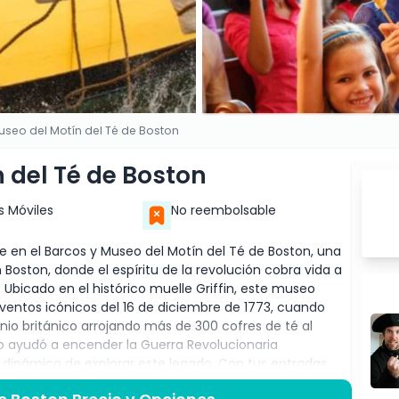
useo del Motín del Té de Boston
 del Té de Boston
s Móviles
No reembolsable
se en el Barcos y Museo del Motín del Té de Boston, una
 Boston, donde el espíritu de la revolución cobra vida a
. Ubicado en el histórico muelle Griffin, este museo
eventos icónicos del 16 de diciembre de 1773, cuando
io británico arrojando más de 300 cofres de té al
o ayudó a encender la Guerra Revolucionaria
dinámica de explorar este legado. Con tus entradas
bordo de réplicas auténticas de barcos del siglo XVIII,