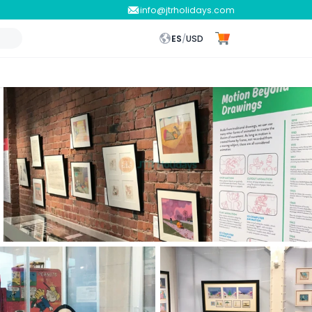
info@jtrholidays.com
ES
/
USD