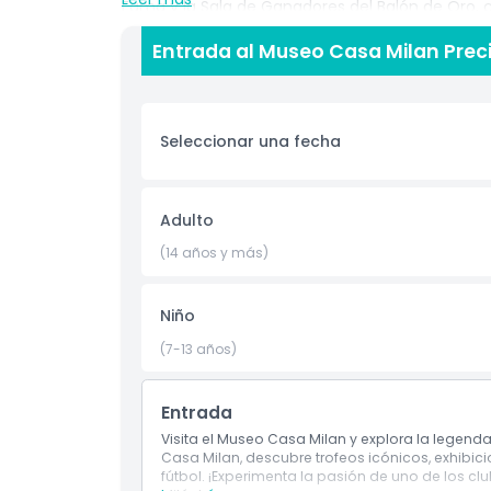
Fama y la Sala de Ganadores del Balón de Oro, 
experiencias digitales de vanguardia, incluidos 
Entrada al Museo Casa Milan Prec
Kakà y Shevchenko. Esta atracción interactiva de
monitores de video e incluso una experiencia e
recuerdos e imprimas souvenirs en el sitio.
Seleccionar una fecha
Aspectos Destacados
Adulto
Inclusiones
(14 años y más)
Política para Niños y Adultos
Niño
(7-13 años)
Exclusiones
Entrada
Horario de Apertura
Visita el Museo Casa Milan y explora la legenda
Casa Milan, descubre trofeos icónicos, exhibic
fútbol. ¡Experimenta la pasión de uno de los 
Ubicación