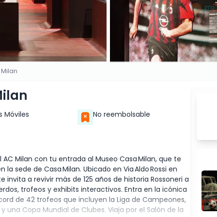
 Milan
ilan
s Móviles
No reembolsable
l AC Milan con tu entrada al Museo Casa Milan, que te
n la sede de Casa Milan. Ubicado en Via Aldo Rossi en
 invita a revivir más de 125 años de historia Rossoneri a
os, trofeos y exhibits interactivos. Entra en la icónica
écord de 42 trofeos que incluyen la Liga de Campeones,
 una Copa Mundial de Clubes. Viaja por el Salón de la