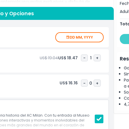
contempla recuerdos exclusivos y disfruta de
Fech
hologramas de leyendas del club como Baresi, Maldini,
Adul
io y Opciones
l AC Milan cuenta con 14 pantallas táctiles, 20
special de cabina fotográfica para que captures
Tota
DD MM, YYYY
US$ 19.04
US$ 18.47
-
1
+
Res
Ga
Si
Pa
US$ 16.16
-
0
+
a 
So
Ca
4,
ria historia del AC Milan. Con tu entrada al Museo
iones interactivas y momentos inolvidables del
clubes más grandes del mundo en el corazón de