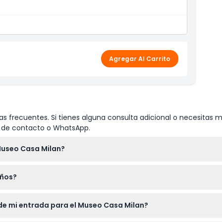
Agregar Al Carrito
s frecuentes. Si tienes alguna consulta adicional o necesitas m
io de contacto o WhatsApp.
 Museo Casa Milan?
s a lunes de 10:00 a.m. a 6:00 p.m., con la última entrada una ho
iños?
firme al momento de la reserva)
tras que los de 14 años en adelante pagan la misma tarifa que lo
de mi entrada para el Museo Casa Milan?
a.