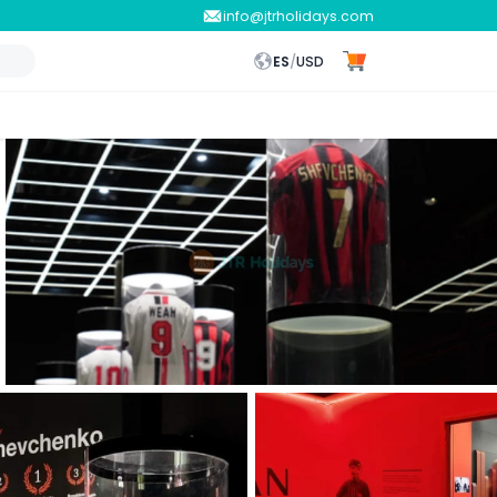
info@jtrholidays.com
ES
/
USD