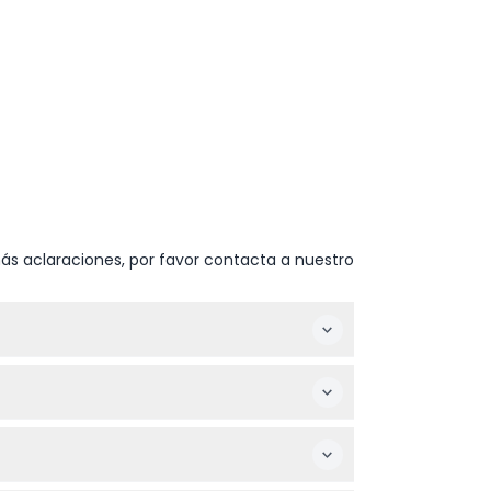
ás aclaraciones, por favor contacta a nuestro
ra antes del cierre. Está cerrado los
s adultos. Los niños deben mostrar un