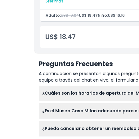
Milán!
Leer más
Cómo Llegar
Adulto:
US$ 19.04
US$ 18.47
Niño:
US$ 16.16
Cómo Canjear
US$ 18.47
Política de Cancelación
Preguntas Frecuentes
A continuación se presentan algunas pregunta
equipo a través del chat en vivo, el formular
¿Cuáles son los horarios de apertura del
El Museo Casa Milan está abierto de miércole
¿Es el Museo Casa Milan adecuado para n
martes. (sujeto a cambios — por favor con
Los niños de 0 a 6 años entran gratis, mien
¿Puedo cancelar o obtener un reembolso 
documento de identidad válido en la entrad