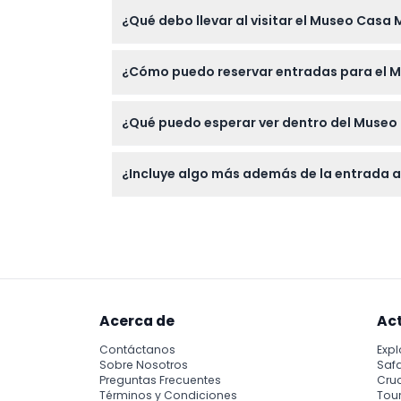
Las entradas no son reembolsables y no pue
¿Qué debo llevar al visitar el Museo Casa 
Lleve un documento de identidad válido si v
¿Cómo puedo reservar entradas para el 
Puede reservar fácilmente sus entradas par
¿Qué puedo esperar ver dentro del Museo
disponibilidad y seleccionar la fecha que pre
Espere un recorrido interactivo por la histor
¿Incluye algo más además de la entrada a
espectáculos en el teatro holográfico y más
Su boleto cubre únicamente la entrada al Mu
están incluidas.
Acerca de
Ac
Contáctanos
Expl
Sobre Nosotros
Safa
Preguntas Frecuentes
Cru
Términos y Condiciones
Tour