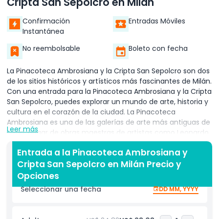
Cripta San Sepolcro en Milán
Confirmación
Entradas Móviles
Instantánea
No reembolsable
Boleto con fecha
La Pinacoteca Ambrosiana y la Cripta San Sepolcro son dos
de los sitios históricos y artísticos más fascinantes de Milán.
Con una entrada para la Pinacoteca Ambrosiana y la Cripta
San Sepolcro, puedes explorar un mundo de arte, historia y
cultura en el corazón de la ciudad. La Pinacoteca
Ambrosiana es una de las galerías de arte más antiguas de
Leer más
Milán, hogar de obras maestras de artistas como Leonardo
da Vinci, Caravaggio y Rafael. Los visitantes pueden admirar
Entrada a la Pinacoteca Ambrosiana y
impresionantes pinturas, manuscritos antiguos y
Cripta San Sepolcro en Milán Precio y
artefactos históricos que muestran siglos de brillantez
artística. Una entrada para la Pinacoteca Ambrosiana y la
Opciones
Cripta San Sepolcro también te da acceso a la Cripta San
Seleccionar una fecha
DD MM, YYYY
Sepolcro, una joya oculta bajo las calles de Milán. Esta
antigua iglesia subterránea data de la época romana y es
uno de los sitios religiosos más históricos de la ciudad. Al