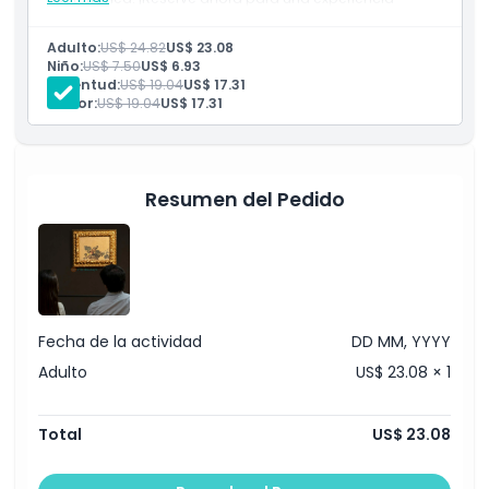
cultural única!
Adulto:
US$ 24.82
US$ 23.08
Exclusiones
Niño:
US$ 7.50
US$ 6.93
Juventud:
US$ 19.04
US$ 17.31
Senior:
US$ 19.04
US$ 17.31
Horario de Apertura
Cosas a Saber
Resumen del Pedido
Ubicación
Cómo Llegar
Fecha de la actividad
DD MM, YYYY
Cómo Canjear
Adulto
US$ 23.08 × 1
Política de Cancelación
Total
US$ 23.08