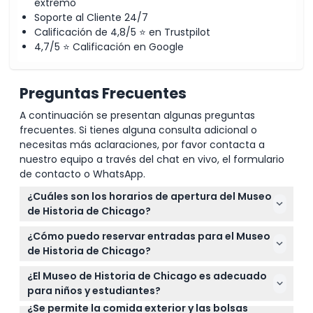
extremo
Soporte al Cliente 24/7
Calificación de 4,8/5 ⭐ en Trustpilot
4,7/5 ⭐ Calificación en Google
Preguntas Frecuentes
A continuación se presentan algunas preguntas
frecuentes. Si tienes alguna consulta adicional o
necesitas más aclaraciones, por favor contacta a
nuestro equipo a través del chat en vivo, el formulario
de contacto o WhatsApp.
¿Cuáles son los horarios de apertura del Museo
de Historia de Chicago?
El museo está abierto de martes a sábado de 9:30
¿Cómo puedo reservar entradas para el Museo
a.m. a 4:30 p.m. y los domingos de 12:00 p.m. a 5:00
de Historia de Chicago?
p.m. Está cerrado los lunes, excepto en días
Puede reservar sus entradas fácilmente en línea
festivos seleccionados (sujeto a cambios — por
¿El Museo de Historia de Chicago es adecuado
aquí mismo en este sitio web. Simplemente
favor confirme al momento de la reserva).
para niños y estudiantes?
seleccione su fecha y hora preferidas durante el
¿Se permite la comida exterior y las bolsas
Sí, los niños de 0 a 12 años entran gratis, y los