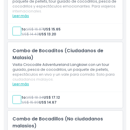
paquete de pellets, tour guiado de cocodrilos, pesca de
cocodrilos y espectáculos emocionantes. Para viajeros
internacionales.
Leer más
Incluye
Entrada a Crocodile Adventureland Langkawi
1 pellet para alimentar cocodrilos
Adulto:
US$ 16.87
US$ 15.65
Tour guiado interno
Niño:
US$ 14.43
US$ 13.20
Experiencia de pesca de cocodrilos
Combo de Bocaditos (Ciudadanos de
Malasia)
Visita Crocodile Adventureland Langkawi con un tour
guiado, pesca de cocodrilos, un paquete de pellets,
espectáculos en vivo y un vale para comida. Solo para
ciudadanos malayos.
Leer más
Incluye
Entrada a Crocodile Adventureland Langkawi
1 pellet para alimentar a los cocodrilos juveniles
Adulto:
US$ 18.34
US$ 17.12
Tour guiado (compartido)
Niño:
US$ 15.89
US$ 14.67
Experiencia de pesca de cocodrilos
Sesión interactiva con cocodrilos
Vale para comida
Combo de Bocadillos (No ciudadanos
malasios)