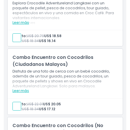
Explora Crocodile Adventureland Langkawi con un
paquete de pellet, pesca de cocodrilos, tour guiado,
espectáculos en vivo y una comida en Croc Café. Para
visitantes internacionales.
Leer más
Incluciones
Entrada a Crocodile Adventureland Langkawi
1 pellet para alimentar cocodrilos juveniles
Adulto:
US$ 20.79
US$ 18.58
Tour guiado (en grupo)
Niño:
US$ 18.34
US$ 16.14
Experiencia de pesca de cocodrilos
Sesión interactiva con cocodrilos
Vale para comida
Combo Encuentro con Cocodrilos
(Ciudadanos Malayos)
Disfruta de una foto de cerca con un bebé cocodrilo,
además de un tour guiado, pesca de cocodrilos, un
paquete de pellets y shows en vivo en Crocodile
Adventureland Langkawi. Solo para malayos.
Leer más
Incluye
Entrada a Crocodile Adventureland Langkawi
1 pellet para alimentar cocodrilos jóvenes
Adulto:
US$ 22.01
US$ 20.05
Tour guiado (en grupo)
Niño:
US$ 18.34
US$ 17.12
Experiencia de pesca de cocodrilos
Sesión interactiva con cocodrilos
Vale para pase de fotos
Combo Encuentro con Cocodrilos (No