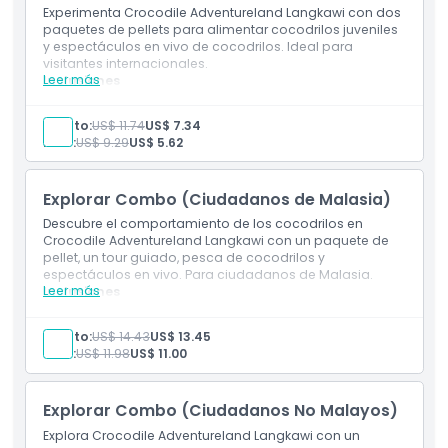
Experimenta Crocodile Adventureland Langkawi con dos
paquetes de pellets para alimentar cocodrilos juveniles
y espectáculos en vivo de cocodrilos. Ideal para
Exclusiones
visitantes internacionales.
Leer más
Inclusiones
Entrada a Crocodile Adventureland Langkawi
Horario de Apertura
2 pellets para alimentar cocodrilos juveniles
Adulto:
US$ 11.74
US$ 7.34
Niño:
US$ 9.29
US$ 5.62
Cosas a Saber
Explorar Combo (Ciudadanos de Malasia)
Ubicación
Descubre el comportamiento de los cocodrilos en
Crocodile Adventureland Langkawi con un paquete de
pellet, un tour guiado, pesca de cocodrilos y
espectáculos en vivo. Para ciudadanos de Malasia.
Cómo Llegar
Leer más
Inclusiones
Entrada a Crocodile Adventureland Langkawi
1 pellet para alimentar cocodrilos
Adulto:
US$ 14.43
US$ 13.45
Cómo Canjear
Tour guiado interno
Niño:
US$ 11.98
US$ 11.00
Experiencia de pesca de cocodrilos
Política de Cancelación
Explorar Combo (Ciudadanos No Malayos)
Explora Crocodile Adventureland Langkawi con un