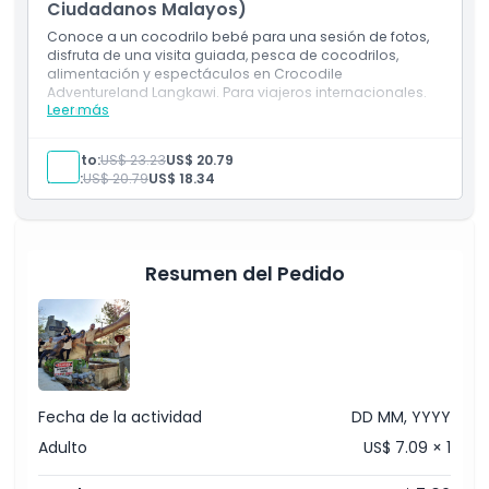
Ciudadanos Malayos)
Conoce a un cocodrilo bebé para una sesión de fotos,
disfruta de una visita guiada, pesca de cocodrilos,
alimentación y espectáculos en Crocodile
Adventureland Langkawi. Para viajeros internacionales.
Leer más
Incluye
Entrada a Crocodile Adventureland Langkawi
1 pellet para la alimentación de cocodrilos juveniles
Adulto:
US$ 23.23
US$ 20.79
Visita guiada (en grupo)
Niño:
US$ 20.79
US$ 18.34
Experiencia de pesca de cocodrilos
Sesión interactiva con cocodrilos
Vale para pase fotográfico
Resumen del Pedido
Fecha de la actividad
DD MM, YYYY
Adulto
US$ 7.09 × 1