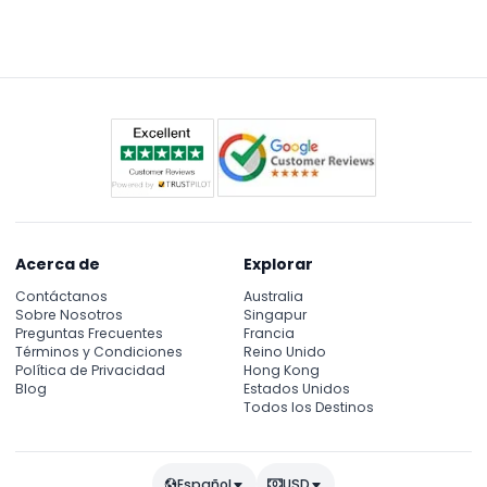
comidas, bebidas, souvenirs y fotos adicionales o
sesiones de alimentación.
experiencias de alimentación no están incluidos y
deben ser contratados por separado.
Acerca de
Explorar
Contáctanos
Australia
Sobre Nosotros
Singapur
Preguntas Frecuentes
Francia
Términos y Condiciones
Reino Unido
Política de Privacidad
Hong Kong
Blog
Estados Unidos
Todos los Destinos
Español
USD