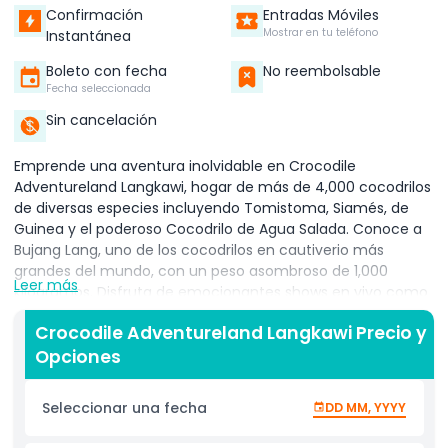
Confirmación
Entradas Móviles
Mostrar en tu teléfono
Instantánea
Boleto con fecha
No reembolsable
Fecha seleccionada
Sin cancelación
Emprende una aventura inolvidable en Crocodile
Adventureland Langkawi, hogar de más de 4,000 cocodrilos
de diversas especies incluyendo Tomistoma, Siamés, de
Guinea y el poderoso Cocodrilo de Agua Salada. Conoce a
Bujang Lang, uno de los cocodrilos en cautiverio más
grandes del mundo, con un peso asombroso de 1,000
Leer más
kilogramos. Disfruta de emocionantes shows en vivo como
la Alimentación del Cocodrilo Gigante, el Salto del Cocodrilo
Crocodile Adventureland Langkawi Precio y
Adulto y la trepidante actuación Wild Croc, donde expertos
Opciones
manejadores demuestran su habilidad y valor. Acércate a
estos fascinantes reptiles con experiencias prácticas como
la alimentación de cocodrilos juveniles usando paquetes de
Seleccionar una fecha
DD MM, YYYY
pellets incluidos en tu Combo Aventura. Entra en un mundo
prehistórico en el Encuentro con Dinosaurios, con