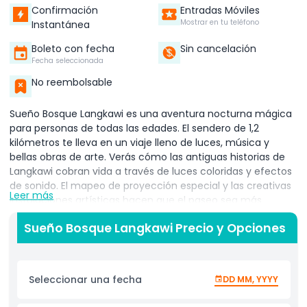
Confirmación
Entradas Móviles
Mostrar en tu teléfono
Instantánea
Boleto con fecha
Sin cancelación
Fecha seleccionada
No reembolsable
Sueño Bosque Langkawi es una aventura nocturna mágica
para personas de todas las edades. El sendero de 1,2
kilómetros te lleva en un viaje lleno de luces, música y
bellas obras de arte. Verás cómo las antiguas historias de
Langkawi cobran vida a través de luces coloridas y efectos
de sonido. El mapeo de proyección especial y las creativas
Leer más
instalaciones artísticas hacen que el paseo sea más
emocionante. Hay 14 zonas temáticas únicas a lo largo del
Sueño Bosque Langkawi Precio y Opciones
camino, cada una contando su propia historia. Estas zonas
se combinan perfectamente con la naturaleza,
manteniendo el bosque seguro e intacto. No se dañan
árboles en la creación de esta experiencia mágica. Camina
Seleccionar una fecha
DD MM, YYYY
por senderos luminosos, observa animales hechos de luz y
siente como si hubieras entrado en un mundo de cuentos