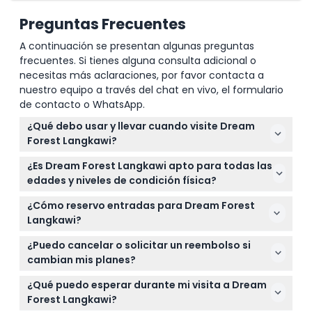
Preguntas Frecuentes
A continuación se presentan algunas preguntas
frecuentes. Si tienes alguna consulta adicional o
necesitas más aclaraciones, por favor contacta a
nuestro equipo a través del chat en vivo, el formulario
de contacto o WhatsApp.
¿Qué debo usar y llevar cuando visite Dream
Forest Langkawi?
Es mejor usar mangas largas y pantalones largos
¿Es Dream Forest Langkawi apto para todas las
para evitar las picaduras de mosquitos y usar
edades y niveles de condición física?
repelente de insectos. Dado que el sendero es
La atracción es más adecuada para visitantes de 3
oscuro con caminos irregulares, se recomiendan
¿Cómo reservo entradas para Dream Forest
a 99 años, con diferentes precios de entradas
zapatos cómodos como zapatillas deportivas.
Langkawi?
según el grupo de edad. Sin embargo, no es apto
Puede reservar sus entradas de forma segura en
para personas en sillas de ruedas o con dificultades
¿Puedo cancelar o solicitar un reembolso si
línea aquí mismo en este sitio web. Simplemente
para caminar.
cambian mis planes?
seleccione su fecha preferida y verifique la
Las entradas para Dream Forest Langkawi no son
disponibilidad durante el proceso de reserva.
¿Qué puedo esperar durante mi visita a Dream
reembolsables y no se pueden cancelar. Por favor,
Forest Langkawi?
asegúrese de elegir la fecha y hora correctas antes