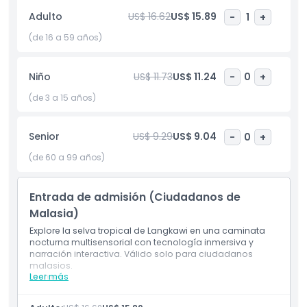
de hadas. La experiencia es tanto divertida como
Adulto
US$ 16.62
US$ 15.89
-
1
+
educativa, ya que enseña sobre las leyendas de Langkawi
de una manera creativa. Familias, amigos y parejas pueden
(de 16 a 59 años)
disfrutar todos de esta aventura única. Es una atracción
obligatoria para cualquiera que busque algo mágico e
Niño
US$ 11.73
US$ 11.24
-
0
+
inolvidable en Langkawi.
(de 3 a 15 años)
Aspectos Destacados
Senior
US$ 9.29
US$ 9.04
-
0
+
(de 60 a 99 años)
Inclusiones
Entrada de admisión (Ciudadanos de
Política para Niños y Adultos
Malasia)
Explore la selva tropical de Langkawi en una caminata
Exclusiones
nocturna multisensorial con tecnología inmersiva y
narración interactiva. Válido solo para ciudadanos
malasios.
Leer más
Incluye
No Adecuado Para
Entrada a la caminata nocturna multisensorial en
Dream Forest Langkawi