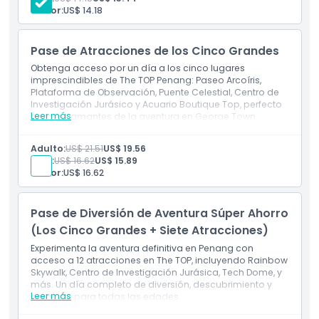
Disfruta de vistas de 360° de George Town y del
No Adecuado Para
Senior:
US$ 14.18
emocionante Sky Bridge.
Horario de Apertura
Pase de Atracciones de los Cinco Grandes
Obtenga acceso por un día a los cinco lugares
imprescindibles de The TOP Penang: Paseo Arcoíris,
Cosas a Saber
Plataforma de Observación, Puente Celestial, Centro de
Investigación Jurásico y Acuario Boutique Top, perfecto
Leer más
para los amantes de la aventura en George Town.
Incluye
Ubicación
Un pase para cinco principales atracciones en The
Adulto:
US$ 21.51
US$ 19.56
TOP Penang.
Niño:
US$ 16.62
US$ 15.89
Incluye Paseo Celestial, Puente Celestial, Acuario y
Cómo Llegar
Senior:
US$ 16.62
Centro Jurásico.
Cómo Canjear
Pase de Diversión de Aventura Súper Ahorro
(Los Cinco Grandes + Siete Atracciones)
Experimenta la aventura definitiva en Penang con
Política de Cancelación
acceso a 12 atracciones en The TOP, incluyendo Rainbow
Skywalk, Centro de Investigación Jurásica, Tech Dome, y
más. Un día completo de diversión, descubrimiento y
Leer más
emoción para todas las edades.
Incluye