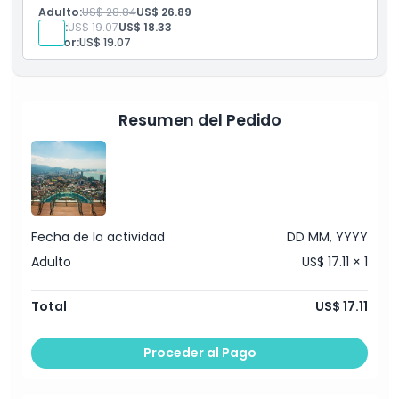
Explora 12 atracciones en The TOP Penang con un
Adulto:
US$ 28.84
US$ 26.89
solo boleto.
Niño:
US$ 19.07
US$ 18.33
Incluye Skywalk, Tech Dome, museos y zonas de
Senior:
US$ 19.07
diversión familiar.
Resumen del Pedido
Fecha de la actividad
DD MM, YYYY
Adulto
US$ 17.11 × 1
Total
US$ 17.11
Proceder al Pago