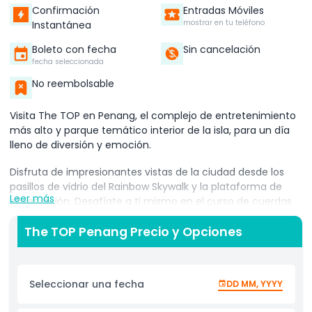
Confirmación
Entradas Móviles
mostrar en tu teléfono
Instantánea
Boleto con fecha
Sin cancelación
fecha seleccionada
No reembolsable
Visita The TOP en Penang, el complejo de entretenimiento
más alto y parque temático interior de la isla, para un día
lleno de diversión y emoción.
Disfruta de impresionantes vistas de la ciudad desde los
pasillos de vidrio del Rainbow Skywalk y la plataforma de
Leer más
observación. Desafíate a ti mismo en el curso de cuerdas
del Sky Bridge mientras disfrutas de la emoción de estar en
las alturas.
The TOP Penang Precio y Opciones
Viaja en el tiempo y explora el Centro de Investigación
Jurásico, donde verás dinosaurios realistas y aprenderás
Seleccionar una fecha
DD MM, YYYY
sobre su mundo. Sumérgete en las maravillas del océano
en el Acuario Boutique Top, hogar de coloridas criaturas