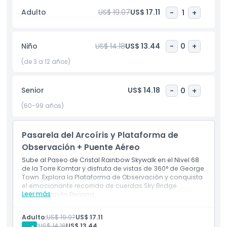
marinas.
Adulto
US$ 19.07
US$ 17.11
-
1
+
Para quienes aman una aventura escalofriante, no te
pierdas Zombie Outbreak, donde explorarás una casa
abandonada espeluznante llena de sorpresas.
Niño
US$ 14.18
US$ 13.44
-
0
+
(de 3 a 12 años)
The TOP ofrece actividades y atracciones para todos,
siendo un lugar perfecto para familias, amigos y
buscadores de aventuras para crear recuerdos inolvidables.
Senior
US$ 14.18
-
0
+
(60-99 años)
Aspectos Destacados
Pasarela del Arcoíris y Plataforma de
Observación + Puente Aéreo
Inclusiones
Sube al Paseo de Cristal Rainbow Skywalk en el Nivel 68
de la Torre Komtar y disfruta de vistas de 360° de George
Política para Niños y Adultos
Town. Explora la Plataforma de Observación y conquista
el emocionante recorrido de cuerdas Sky Bridge
Leer más
sobrevolando Penang.
Incluye
Exclusiones
Pasea por el Paseo de Cristal Rainbow Skywalk en la
Adulto:
US$ 19.07
US$ 17.11
Torre Komtar.
Niño:
US$ 14.18
US$ 13.44