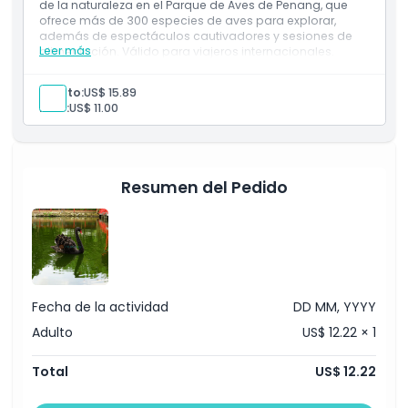
de la naturaleza en el Parque de Aves de Penang, que
Exclusiones
ofrece más de 300 especies de aves para explorar,
además de espectáculos cautivadores y sesiones de
Leer más
alimentación. Válido para viajeros internacionales.
No Adecuado Para
Inclusiones
Explore más de 300 especies de aves en el primer y
Adulto:
US$ 15.89
mayor parque de aves de Malasia.
Niño:
US$ 11.00
Horario de Apertura
Disfrute de sesiones de alimentación, espectáculos
en vivo y exuberantes entornos tropicales.
Cosas a Saber
Resumen del Pedido
Ubicación
Cómo Llegar
Fecha de la actividad
DD MM, YYYY
Cómo Canjear
Adulto
US$ 12.22 × 1
Total
US$ 12.22
Política de Cancelación