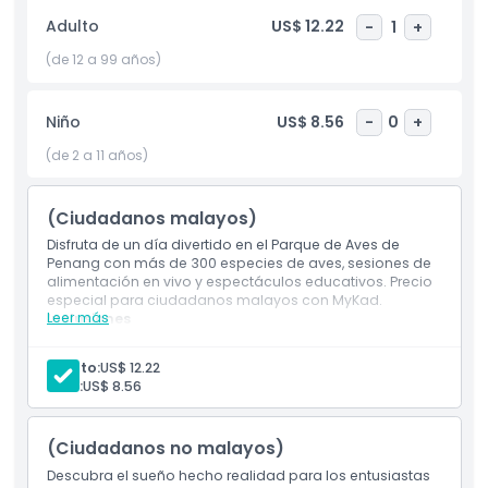
ambiente pacífico que se siente como entrar en la
Adulto
US$ 12.22
-
1
+
naturaleza. Más allá del simple turismo, el Parque de Aves
de Penang ofrece una experiencia educativa para todas las
(de 12 a 99 años)
edades, enseñando a los visitantes sobre la conservación
de aves y la diversa vida silvestre de Malasia. Ya seas un
Niño
US$ 8.56
-
0
+
entusiasta de la observación de aves, una familia
buscando un día divertido o simplemente quieras explorar
(de 2 a 11 años)
una de las mejores atracciones de Penang, este parque es
un destino imprescindible. ¡Ven y experimenta la belleza,
(Ciudadanos malayos)
color y canto del Parque de Aves de Penang donde la
naturaleza toma vuelo!
Disfruta de un día divertido en el Parque de Aves de
Penang con más de 300 especies de aves, sesiones de
alimentación en vivo y espectáculos educativos. Precio
especial para ciudadanos malayos con MyKad.
Aspectos Destacados
Leer más
Inclusiones
Descubre más de 300 especies de aves, sesiones de
alimentación y divertidos espectáculos educativos.
Adulto:
US$ 12.22
Inclusiones
Tarifa especial de entrada para malayos con MyKad
Niño:
US$ 8.56
válido.
Política para Niños y Adultos
(Ciudadanos no malayos)
Descubra el sueño hecho realidad para los entusiastas