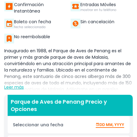
Confirmación
Entradas Móviles
mostrar en tu teléfono
Instantánea
Boleto con fecha
Sin cancelación
fecha seleccionada
No reembolsable
Inaugurado en 1988, el Parque de Aves de Penang es el
primer y más grande parque de aves de Malasia,
convirtiéndolo en una atracción principal para amantes de
la naturaleza y familias. Ubicado en el continente de
Penang, este santuario de cinco acres alberga más de 300
especies de aves de todo el mundo, incluyendo más de 150
Leer más
especies nativas de Malasia. Adéntrate en un paraíso
tropical exuberante lleno de aves coloridas como cálaos,
Parque de Aves de Penang Precio y
flamencos, pelícanos, cisnes y muchas más. Los visitantes
Opciones
pueden disfrutar de sesiones diarias de alimentación y
emocionantes espectáculos de aves, ofreciendo una
mirada cercana a estas fascinantes criaturas en acción.
Seleccionar una fecha
DD MM, YYYY
Cada zona del parque está bellamente ajardinada con
cascadas, estanques y aviarios para caminar, creando un