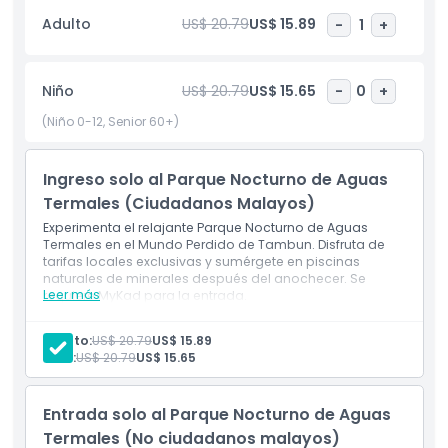
día ajetreado. Ya sea que busques atracciones
Adulto
US$ 20.79
US$ 15.89
-
1
+
emocionantes, encuentros con animales familiares o un
remojo tranquilo en las aguas termales, Lost World de
Tambun tiene algo para todos. ¡Planea tu visita ahora para
Niño
US$ 20.79
US$ 15.65
-
0
+
disfrutar del mejor destino familiar en Malasia!
(Niño 0-12, Senior 60+)
Aspectos Destacados
Ingreso solo al Parque Nocturno de Aguas
Termales (Ciudadanos Malayos)
Inclusiones
Experimenta el relajante Parque Nocturno de Aguas
Termales en el Mundo Perdido de Tambun. Disfruta de
tarifas locales exclusivas y sumérgete en piscinas
Política para Niños y Adultos
naturales de minerales después del anochecer. Se
Leer más
requiere MyKad para la entrada.
Incluye
Exclusiones
1 Parque Nocturno de Aguas Termales del Mundo
Adulto:
US$ 20.79
US$ 15.89
Perdido (18:00-23:00, lunes-domingo). entrada(s)
Niño:
US$ 20.79
US$ 15.65
Bosque Luminoso (20:00-22:00, lunes-domingo)
Zoo de Contacto (última entrada 22:00)
Horario de Apertura
Entrada solo al Parque Nocturno de Aguas
Termales (No ciudadanos malayos)
Cosas a Saber