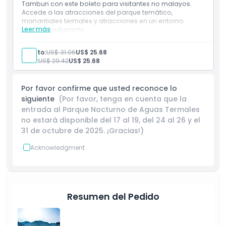
Tambun con este boleto para visitantes no malayos.
Accede a las atracciones del parque temático,
manantiales termales y atracciones en un entorno
Leer más
tropical exuberante.
Inclusiones
1 entrada(s) para Lost World of Tambun
Adulto:
US$ 31.06
US$ 25.68
Admisión a: Parque Nocturno de Aguas Termales
Niño:
US$ 29.42
US$ 25.68
Lost World (18:00-23:00)
Por favor confirme que usted reconoce lo
siguiente
(Por favor, tenga en cuenta que la
entrada al Parque Nocturno de Aguas Termales
no estará disponible del 17 al 19, del 24 al 26 y el
31 de octubre de 2025. ¡Gracias!)
Acknowledgment
Resumen del Pedido