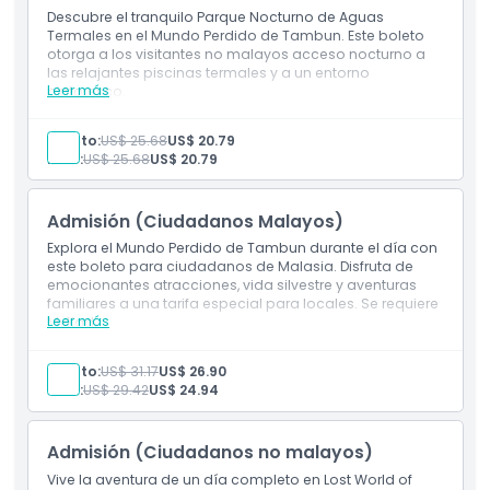
Descubre el tranquilo Parque Nocturno de Aguas
Termales en el Mundo Perdido de Tambun. Este boleto
otorga a los visitantes no malayos acceso nocturno a
Ubicación
las relajantes piscinas termales y a un entorno
Leer más
pintoresco.
Inclusiones
Cómo Llegar
Acceso nocturno a Aguas Termales en el Mundo
Adulto:
US$ 25.68
US$ 20.79
Perdido.
Niño:
US$ 25.68
US$ 20.79
Disfruta de relajantes piscinas termales bajo las
Cómo Canjear
estrellas.
Admisión (Ciudadanos Malayos)
Política de Cancelación
Explora el Mundo Perdido de Tambun durante el día con
este boleto para ciudadanos de Malasia. Disfruta de
emocionantes atracciones, vida silvestre y aventuras
familiares a una tarifa especial para locales. Se requiere
Leer más
MyKad.
Inclusiones
1 entrada(s) para Lost World of Tambun
Adulto:
US$ 31.17
US$ 26.90
Admisión a: Parque Nocturno de Aguas Termales
Niño:
US$ 29.42
US$ 24.94
Lost World (18:00-23:00)
Admisión (Ciudadanos no malayos)
Vive la aventura de un día completo en Lost World of