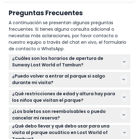
Preguntas Frecuentes
A continuación se presentan algunas preguntas
frecuentes. Si tienes alguna consulta adicional o
necesitas más aclaraciones, por favor contacta a
nuestro equipo a través del chat en vivo, el formulario
de contacto o WhatsApp.
¿Cuáles son los horarios de apertura de
Sunway Lost World of Tambun?
El parque está abierto de miércoles a lunes de 11:00
¿Puedo volver a entrar al parque si salgo
AM a 11:00 PM, y los fines de semana, días festivos y
durante mi visita?
vacaciones escolares de 10:00 AM a 11:00 PM. Está
No, una vez que salga de Sunway Lost World of
cerrado los martes, excepto durante las
¿Qué restricciones de edad y altura hay para
Tambun, no se permite la reentrada, así que
vacaciones escolares y festivas de Malasia (sujeto
los niños que visitan el parque?
planifique su visita en consecuencia.
a cambios — por favor confirme al momento de la
Los niños de 0 a 12 años con una altura de 90 cm o
¿Los boletos son reembolsables o puedo
reserva).
más requieren un boleto infantil, mientras que los
cancelar mi reserva?
niños menores de 90 cm entran gratis.
¿Qué debo llevar y qué debo usar para una
Los boletos no son reembolsables ni pueden
visita al parque acuático en Lost World of
cancelarse, así que asegúrese de reservar para la
Tambun?