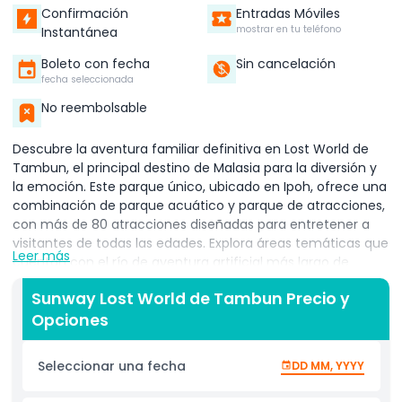
Confirmación
Entradas Móviles
mostrar en tu teléfono
Instantánea
Boleto con fecha
Sin cancelación
fecha seleccionada
No reembolsable
Descubre la aventura familiar definitiva en Lost World de
Tambun, el principal destino de Malasia para la diversión y
la emoción. Este parque único, ubicado en Ipoh, ofrece una
combinación de parque acuático y parque de atracciones,
con más de 80 atracciones diseñadas para entretener a
visitantes de todas las edades. Explora áreas temáticas que
Leer más
cuentan con el río de aventura artificial más largo de
Malasia y la piscina de olas más grande del país, perfectas
Sunway Lost World de Tambun Precio y
para un día de emoción acuática. No te pierdas el increíble
Opciones
espectáculo de alimentación del tigre siberiano,
imprescindible para los amantes de los animales, y conoce
animales amigables en el divertido zoológico de contacto.
Seleccionar una fecha
DD MM, YYYY
Por la noche, relájate en las cálidas aguas minerales
naturales
,
una forma perfecta de descansar después de un