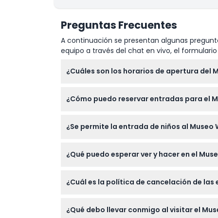
Preguntas Frecuentes
A continuación se presentan algunas pregunta
equipo a través del chat en vivo, el formular
¿Cuáles son los horarios de apertura de
El Museo Wonderfood está abierto todos los 
¿Cómo puedo reservar entradas para el 
momento de la reserva).
Puede reservar fácilmente sus entradas par
¿Se permite la entrada de niños al Museo
número de visitantes durante el proceso de
Los niños de 0 a 2 años entran gratis, mien
¿Qué puedo esperar ver y hacer en el Mu
Explorará réplicas de tamaño real de platos
¿Cuál es la política de cancelación de l
disfrutará de oportunidades interactivas p
Las entradas para el Museo Wonderfood no 
¿Qué debo llevar conmigo al visitar el M