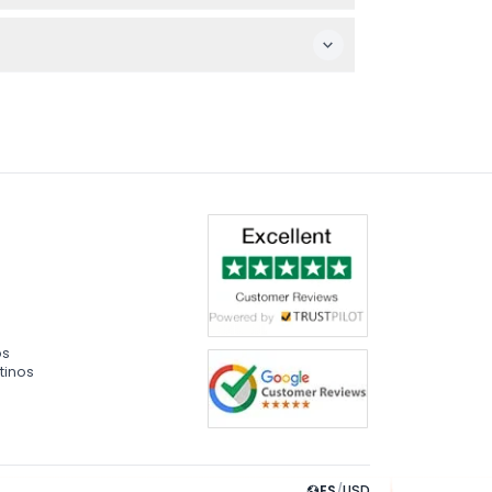
 que planifique en consecuencia.
ompañados por un adulto.
os
tinos
ES
/
USD