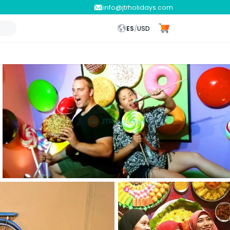
info@jtrholidays.com
ES
/
USD