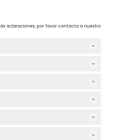
ás aclaraciones, por favor contacta a nuestro
 (sujeto a cambios — por favor confirme al
eleccionando la fecha preferida y el
compañados por un adulto que pague.
ica cultura gastronómica de Malasia y
e sus planes antes de reservar.