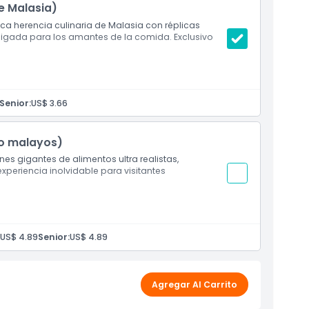
e Malasia)
ca herencia culinaria de Malasia con réplicas
obligada para los amantes de la comida. Exclusivo
 real en zonas temáticas.
Senior:
US$ 3.66
o malayos)
s gigantes de alimentos ultra realistas,
xperiencia inolvidable para visitantes
 a través de exhibiciones ultra realistas.
US$ 4.89
Senior:
US$ 4.89
Agregar Al Carrito