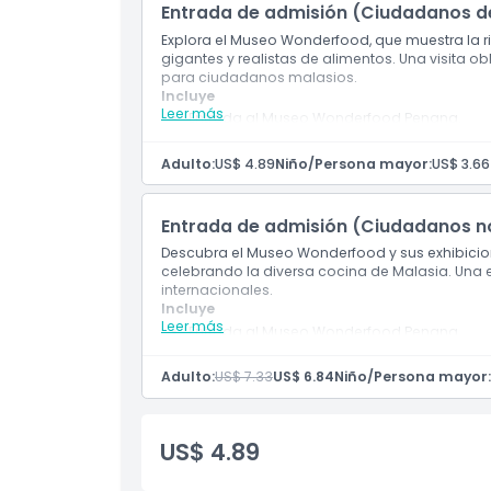
Entrada de admisión (Ciudadanos d
Explora el Museo Wonderfood, que muestra la ri
gigantes y realistas de alimentos. Una visita 
Horario de Apertura
para ciudadanos malasios.
Incluye
Leer más
Entrada al Museo Wonderfood Penang.
Cosas a Saber
Explora réplicas de comida malaya tamaño
Válido solo para ciudadanos malasios.
Adulto:
US$ 4.89
Niño/Persona mayor:
US$ 3.66
Ubicación
Entrada de admisión (Ciudadanos n
Cómo Llegar
Descubra el Museo Wonderfood y sus exhibicione
celebrando la diversa cocina de Malasia. Una e
internacionales.
Cómo Canjear
Incluye
Leer más
Entrada al Museo Wonderfood Penang.
Descubra la cultura gastronómica de Malasia
Válido para viajeros internacionales.
Política de Cancelación
Adulto:
US$ 7.33
US$ 6.84
Niño/Persona mayor:
US$ 4.89