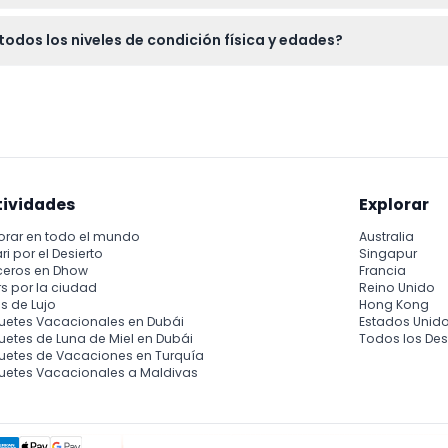
hone para fotos; las comidas y bebidas no están incluidas, así
dos los niveles de condición física y edades?
ara todas las edades, aunque los niños pequeños deben estar ac
tividades
Explorar
orar en todo el mundo
Australia
ri por el Desierto
Singapur
ceros en Dhow
Francia
s por la ciudad
Reino Unido
s de Lujo
Hong Kong
uetes Vacacionales en Dubái
Estados Unid
etes de Luna de Miel en Dubái
Todos los Des
uetes de Vacaciones en Turquía
uetes Vacacionales a Maldivas