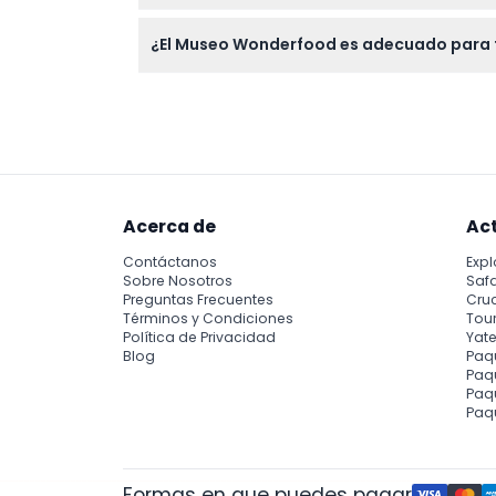
Solo traiga su boleto y una cámara o smartp
¿El Museo Wonderfood es adecuado para to
Sí, el museo es fácil de recorrer y apto p
Acerca de
Ac
Contáctanos
Expl
Sobre Nosotros
Safa
Preguntas Frecuentes
Cru
Términos y Condiciones
Tour
Política de Privacidad
Yate
Blog
Paq
Paqu
Paq
Paq
Formas en que puedes pagar