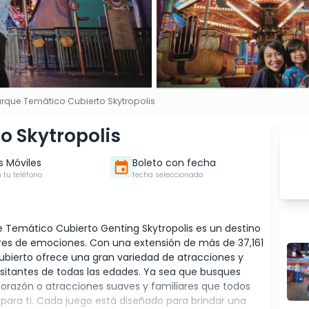
rque Temático Cubierto Skytropolis
o Skytropolis
s Móviles
Boleto con fecha
 tu teléfono
fecha seleccionada
que Temático Cubierto Genting Skytropolis es un destino
res de emociones. Con una extensión de más de 37,161
bierto ofrece una gran variedad de atracciones y
visitantes de todas las edades. Ya sea que busques
corazón o atracciones suaves y familiares que todos
l para ti. Cada juego está diseñado para brindar una