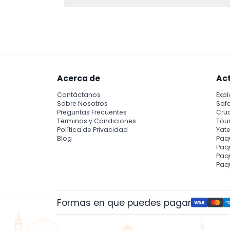
Aunque el parque es interior y accesible, a
para sillas de ruedas y cochecitos.
Acerca de
Ac
Contáctanos
Expl
Sobre Nosotros
Safa
Preguntas Frecuentes
Cru
Términos y Condiciones
Tour
Política de Privacidad
Yate
Blog
Paq
Paqu
Paq
Paq
Formas en que puedes pagar