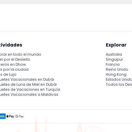
lgunas atracciones pueden tener restricciones; sin embargo, el 
tividades
Explorar
orar en todo el mundo
Australia
ri por el Desierto
Singapur
ceros en Dhow
Francia
s por la ciudad
Reino Unido
s de Lujo
Hong Kong
uetes Vacacionales en Dubái
Estados Unid
etes de Luna de Miel en Dubái
Todos los Des
uetes de Vacaciones en Turquía
uetes Vacacionales a Maldivas