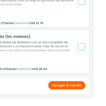
Skytropolis más un viaje en góndola de ida entre
osas brumosas.
iaje en góndola de ida desde Awana hasta
.27
Senior:
US$ 24.70
US$ 21.76
ida (No malasio)
 el doble de diversión con un día completo de
ropolis y un impresionante viaje de ida en el
enue con vistas impresionantes de la montaña.
 de ida en Genting SkyWay.
25.43
Senior:
US$ 29.59
US$ 25.43
Agregar Al Carrito