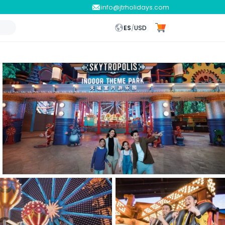
info@jtrholidays.com
ES
/
USD