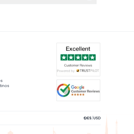
acceso al parque mediante teleférico es apto
os
tinos
ES
/
USD