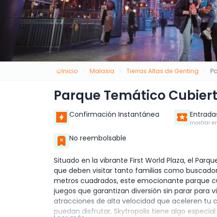
Inicio
Malasia
Tierras Altas de Genting
Pa
Parque Temático Cubiert
Confirmación Instantánea
Entrada
mostrar en
No reembolsable
Situado en la vibrante First World Plaza, el Par
que deben visitar tanto familias como buscado
metros cuadrados, este emocionante parque cu
juegos que garantizan diversión sin parar para 
atracciones de alta velocidad que aceleren tu 
puedan disfrutar, Skytropolis tiene algo especia