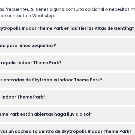
s frecuentes. Si tienes alguna consulta adicional o necesitas m
io de contacto o WhatsApp.
ytropolis Indoor Theme Park en las Tierras Altas de Genting?
 lunes a viernes y domingo de 11:00 a.m. a 9:00 p.m., y los sábad
ado para niños pequeños?
e la reserva).
 acompañados por un adulto que pague. Los niños menores de 
ropolis Indoor Theme Park?
 deben ser supervisados por alguien de 16 años o más con un bo
 línea aquí mismo en este sitio web para asegurar su entrada y
las entradas de Skytropolis Indoor Theme Park?
pueden cancelar bajo ninguna circunstancia, así que asegúrese 
s Indoor Theme Park?
as atracciones del parque, y lleve su identificación válida si 
eme Park están abiertas haga lluvia o sol?
ntro de First World Plaza, Skytropolis es perfecto para divertirse
evar un cochecito dentro de Skytropolis Indoor Theme Park?