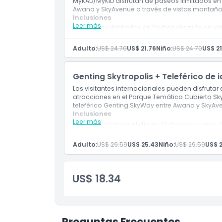
MyKAD/MyKID disfrutan de paseos ilimitados en 
Awana y SkyAvenue a través de vistas montañ
Inclusiones
Leer más
Paseos ilimitados en Skytropolis más un v
SkyAvenue.
Solo para titulares de MyKAD/MyKID.
Adulto:
US$ 24.70
US$ 21.76
Niño:
US$ 24.70
US$ 21
Genting Skytropolis + Teleférico de 
Los visitantes internacionales pueden disfrutar
atracciones en el Parque Temático Cubierto Skyt
teleférico Genting SkyWay entre Awana y SkyAv
Inclusiones
Leer más
Diversión todo el día en Skytropolis y viaje
Perfecto para visitantes internacionales.
Adulto:
US$ 29.59
US$ 25.43
Niño:
US$ 29.59
US$ 
US$ 18.34
Preguntas Frecuentes