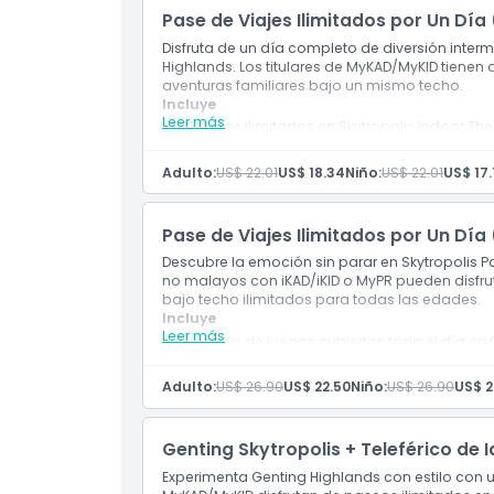
Pase de Viajes Ilimitados por Un Dí
Ubicación
Disfruta de un día completo de diversión inter
Highlands. Los titulares de MyKAD/MyKID tienen
aventuras familiares bajo un mismo techo.
Política de Cancelación
Incluye
Leer más
Paseos ilimitados en Skytropolis Indoor The
Exclusivo para titulares de MyKAD/MyKID.
Adulto:
US$ 22.01
US$ 18.34
Niño:
US$ 22.01
US$ 17.
Pase de Viajes Ilimitados por Un Dí
Descubre la emoción sin parar en Skytropolis 
no malayos con iKAD/iKID o MyPR pueden disfru
bajo techo ilimitados para todas las edades.
Incluye
Leer más
Disfruta de juegos cubiertos todo el día en 
Para no malayos con iKAD/iKID o MyPR.
Adulto:
US$ 26.90
US$ 22.50
Niño:
US$ 26.90
US$ 2
Genting Skytropolis + Teleférico de
Experimenta Genting Highlands con estilo con 