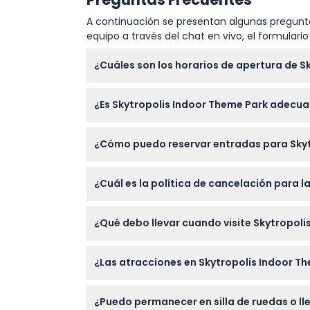
A continuación se presentan algunas pregunta
equipo a través del chat en vivo, el formular
¿Cuáles son los horarios de apertura de Sk
Skytropolis Indoor Theme Park está abierto de
¿Es Skytropolis Indoor Theme Park adecu
cambios — por favor confirme al momento d
Los niños menores de 12 años deben estar
¿Cómo puedo reservar entradas para Skyt
atracción, y los que midan menos de 122 cm
Puede reservar sus entradas cómodamente en
¿Cuál es la política de cancelación para 
día.
Las entradas no son reembolsables y no se 
¿Qué debo llevar cuando visite Skytropoli
Use ropa y zapatos cómodos adecuados para l
¿Las atracciones en Skytropolis Indoor Th
malayos.
Sí, dado que es un parque interior ubicado de
¿Puedo permanecer en silla de ruedas o ll