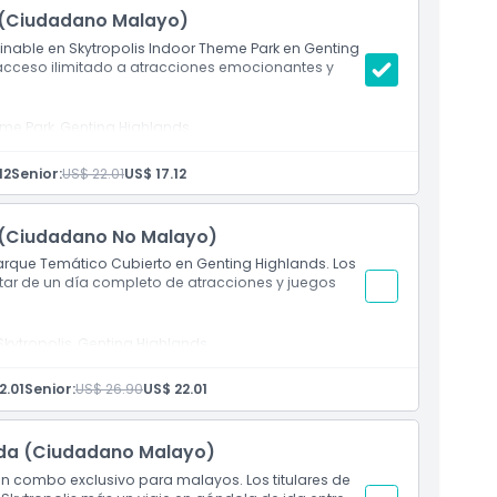
a (Ciudadano Malayo)
minable en Skytropolis Indoor Theme Park en Genting
 acceso ilimitado a atracciones emocionantes y
me Park, Genting Highlands.
12
Senior:
US$ 22.01
US$ 17.12
a (Ciudadano No Malayo)
Parque Temático Cubierto en Genting Highlands. Los
tar de un día completo de atracciones y juegos
Skytropolis, Genting Highlands.
2.01
Senior:
US$ 26.90
US$ 22.01
 Ida (Ciudadano Malayo)
un combo exclusivo para malayos. Los titulares de