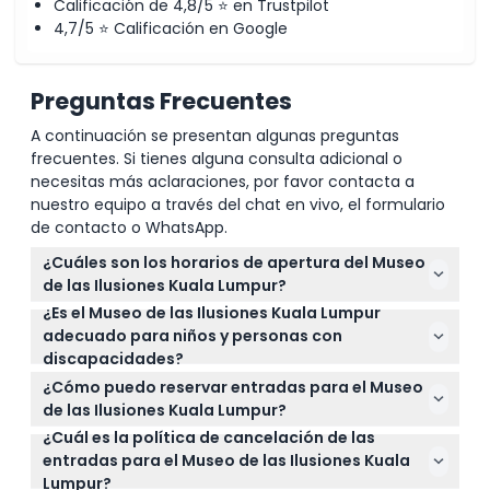
Calificación de 4,8/5 ⭐ en Trustpilot
4,7/5 ⭐ Calificación en Google
Preguntas Frecuentes
A continuación se presentan algunas preguntas
frecuentes. Si tienes alguna consulta adicional o
necesitas más aclaraciones, por favor contacta a
nuestro equipo a través del chat en vivo, el formulario
de contacto o WhatsApp.
¿Cuáles son los horarios de apertura del Museo
de las Ilusiones Kuala Lumpur?
¿Es el Museo de las Ilusiones Kuala Lumpur
El Museo de las Ilusiones Kuala Lumpur está abierto
adecuado para niños y personas con
diariamente de 10:00 AM a 10:00 PM. Puede
discapacidades?
consultar la disponibilidad específica y reservar su
Sí, el museo es apto para familias y accesible para
entrada en línea aquí en este sitio web (sujeto a
¿Cómo puedo reservar entradas para el Museo
todos, incluidos niños, personas mayores, personas
cambios — por favor confirme al momento de la
de las Ilusiones Kuala Lumpur?
con cochecitos y aquellos con discapacidades. Los
reserva).
¿Cuál es la política de cancelación de las
Puede reservar sus entradas cómodamente en
niños de 0 a 17 años deben ir acompañados de un
entradas para el Museo de las Ilusiones Kuala
línea aquí mismo en este sitio web. Se recomienda
adulto que pague, y los niños de 0 a 4 años tienen
Lumpur?
reservar con anticipación para asegurar la fecha y