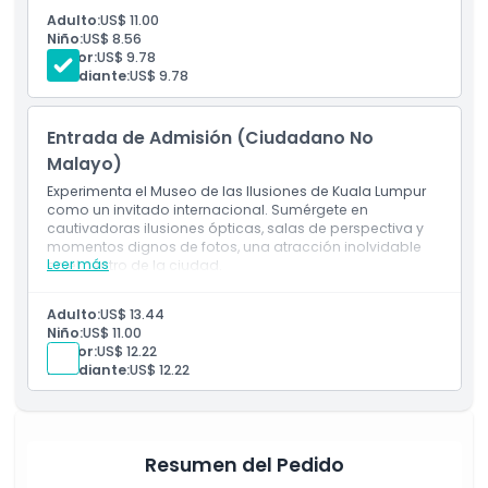
Precio especial para malayos
Cosas a Saber
Adulto:
US$ 11.00
Ilusiones ópticas, hologramas, salas inmersivas
Niño:
US$ 8.56
Divertido y educativo para toda la familia.
Senior:
US$ 9.78
Estudiante:
US$ 9.78
Ubicación
Entrada de Admisión (Ciudadano No
Cómo Llegar
Malayo)
Experimenta el Museo de las Ilusiones de Kuala Lumpur
Cómo Canjear
como un invitado internacional. Sumérgete en
cautivadoras ilusiones ópticas, salas de perspectiva y
momentos dignos de fotos, una atracción inolvidable
Leer más
Política de Cancelación
en el centro de la ciudad.
Inclusiones
Para visitantes internacionales
Adulto:
US$ 13.44
Ilusiones que desafían la mente, lugares para fotos
Niño:
US$ 11.00
Atracción interactiva en Kuala Lumpur
Senior:
US$ 12.22
Estudiante:
US$ 12.22
Resumen del Pedido