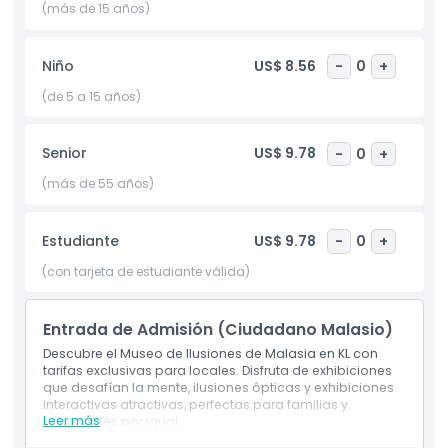
queridos o simplemente desafiar tu mente, este lugar lo
(más de 15 años)
tiene todo. No pierdas la oportunidad de vivir esta aventura
que desafía la mente y descubre los límites de tu propia
Niño
US$ 8.56
-
0
+
percepción en un ambiente lúdico y atractivo. ¡Planea tu
visita al Museo de las Ilusiones KL para un día inolvidable
(de 5 a 15 años)
lleno de asombro, aprendizaje y emoción!
Senior
US$ 9.78
-
0
+
Aspectos Destacados
(más de 55 años)
Inclusiones
Estudiante
US$ 9.78
-
0
+
(con tarjeta de estudiante válida)
Política para Niños y Adultos
Entrada de Admisión (Ciudadano Malasio)
Exclusiones
Descubre el Museo de Ilusiones de Malasia en KL con
tarifas exclusivas para locales. Disfruta de exhibiciones
que desafían la mente, ilusiones ópticas y exhibiciones
interactivas atractivas, perfectas para familias y
Horario de Apertura
Leer más
estudiantes por igual.
Incluye