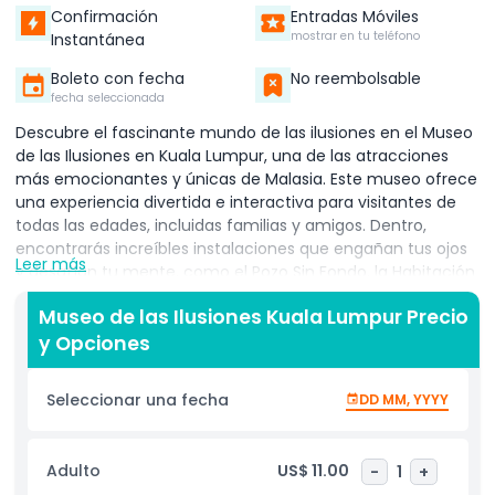
Confirmación
Entradas Móviles
mostrar en tu teléfono
Instantánea
Boleto con fecha
No reembolsable
fecha seleccionada
Descubre el fascinante mundo de las ilusiones en el Museo
de las Ilusiones en Kuala Lumpur, una de las atracciones
más emocionantes y únicas de Malasia. Este museo ofrece
una experiencia divertida e interactiva para visitantes de
todas las edades, incluidas familias y amigos. Dentro,
encontrarás increíbles instalaciones que engañan tus ojos
Leer más
y desafían tu mente, como el Pozo Sin Fondo, la Habitación
Antigravedad y el increíble Túnel Vórtice. Mientras caminas
Museo de las Ilusiones Kuala Lumpur Precio
por el museo, verás cómo tu cerebro puede ser engañado
y Opciones
por diferentes ilusiones ópticas y aprenderás más sobre
cómo funciona la percepción. No solo es entretenido, sino
también educativo, con muchos juegos y rompecabezas
Seleccionar una fecha
DD MM, YYYY
que te hacen pensar mientras te diviertes. El Museo de las
Ilusiones Kuala Lumpur es perfecto para quienes buscan
explorar algo diferente y memorable. Ya sea que desees
Adulto
US$ 11.00
-
1
+
tomar fotos únicas, disfrutar de un día con tus seres