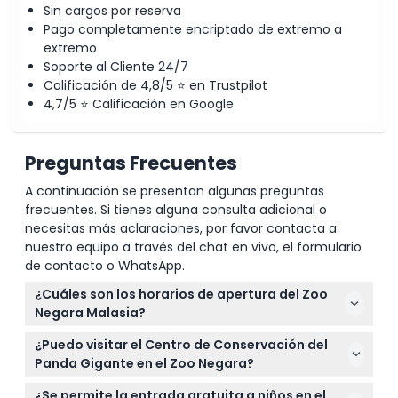
Sin cargos por reserva
Pago completamente encriptado de extremo a
extremo
Soporte al Cliente 24/7
Calificación de 4,8/5 ⭐ en Trustpilot
4,7/5 ⭐ Calificación en Google
Preguntas Frecuentes
A continuación se presentan algunas preguntas
frecuentes. Si tienes alguna consulta adicional o
necesitas más aclaraciones, por favor contacta a
nuestro equipo a través del chat en vivo, el formulario
de contacto o WhatsApp.
¿Cuáles son los horarios de apertura del Zoo
Negara Malasia?
El Zoo Negara Malasia está abierto diariamente de
¿Puedo visitar el Centro de Conservación del
9:00 AM a 5:00 PM, con última admisión a las 4:00
Panda Gigante en el Zoo Negara?
PM (sujeto a cambios — por favor confirme al
Sí, su entrada le permite acceder al Centro de
momento de la reserva).
¿Se permite la entrada gratuita a niños en el