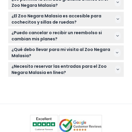
Conservación del Panda Gigante como parte de la
Zoo Negara Malasia?
experiencia en el zoológico.
Los niños menores de 3 años entran gratis,
¿El Zoo Negara Malasia es accesible para
mientras que los niños de 13 años en adelante
cochecitos y sillas de ruedas?
pagan la tarifa de adulto.
Sí, el zoológico es completamente accesible para
¿Puedo cancelar o recibir un reembolso si
cochecitos y sillas de ruedas para una visita
cambian mis planes?
cómoda.
Las entradas para el Zoo Negara Malasia no son
¿Qué debo llevar para mi visita al Zoo Negara
reembolsables y no se pueden cancelar, así que
Malasia?
asegúrese de sus planes antes de reservar.
Lleve zapatos cómodos para caminar, protección
¿Necesito reservar las entradas para el Zoo
solar como sombreros y protector solar, y su
Negara Malasia en línea?
documento de identidad para la entrada.
Sí, reservar sus entradas en línea en este sitio web
es la mejor manera de garantizar la entrada y
verificar la disponibilidad en la fecha deseada.