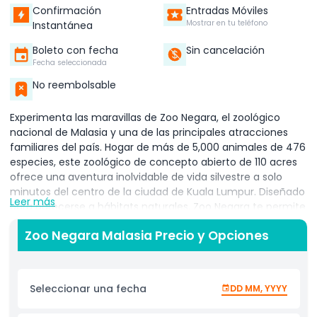
Confirmación
Entradas Móviles
Mostrar en tu teléfono
Instantánea
Boleto con fecha
Sin cancelación
Fecha seleccionada
No reembolsable
Experimenta las maravillas de Zoo Negara, el zoológico
nacional de Malasia y una de las principales atracciones
familiares del país. Hogar de más de 5,000 animales de 476
especies, este zoológico de concepto abierto de 110 acres
ofrece una aventura inolvidable de vida silvestre a solo
minutos del centro de la ciudad de Kuala Lumpur. Diseñado
Leer más
para parecerse a hábitats naturales, Zoo Negara te permite
observar a los animales de cerca en recintos espaciosos y
Zoo Negara Malasia Precio y Opciones
ecológicos donde deambulan libremente. Adéntrate en un
mundo de descubrimiento mientras exploras zonas
temáticas como la Casa de Reptiles, Paseo por la Sabana,
Aviario de Aves y Reino de Mamíferos. Uno de los puntos
Seleccionar una fecha
DD MM, YYYY
destacados es el Centro de Conservación del Panda
Gigante, donde puedes conocer a los queridos pandas