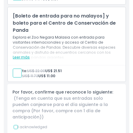
de aprendizaje, emoción y aventura. Planea tu visita hoy y
Comidas y bebidas
Tarifas de fotografía
descubre por qué Zoo Negara Malasia sigue siendo una de
Golocinas para animales
las mejores cosas para hacer en Kuala Lumpur, un destino
[Boleto de entrada para no malayos] y
Taquillas (2 RM por uso)
que inspira conciencia sobre la conservación mientras
Viajes en tranvía (Pague directamente en la
boleto para el Centro de Conservación de
ofrece diversión sin fin para todos.
atracción)
Panda
Otros gastos personales
Explora el Zoo Negara Malasia con entrada para
Inclusiones
visitantes internacionales y acceso al Centro de
Entrada a: Zoo Negara
Aspectos Destacados
Conservación de Pandas. Descubre diversas especies
animales y disfruta de encuentros cercanos con los
Leer más
famosos pandas gigantes.
Inclusiones
Exclusiones
Adulto:
US$ 22.00
US$ 21.51
Guía de audio
Niño:
US$ 11.73
US$ 11.00
Guía turístico
Política para Niños y Adultos
Transporte
Comidas y bebidas
Por favor, confirme que reconoce lo siguiente:
Tarifas de fotografía
Exclusiones
(Tenga en cuenta que sus entradas solo
Golocinas para animales
Taquillas (2 RM por uso)
pueden canjearse para el día siguiente a la
Viajes en tranvía (Pague directamente en la
compra (Por favor, compre con 1 día de
Horario de Apertura
atracción)
anticipación))
Otros gastos personales
Inclusiones
I acknowledged
Cosas a Saber
Entrada a: Zoo Negara