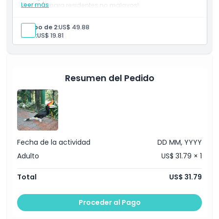
Leer más
¡Perfecto para residentes no malayos!
Exclusiones
Grupo de 2:
US$ 49.88
Niño:
US$ 19.81
Horario de Apertura
Cosas a Saber
Resumen del Pedido
Ubicación
Cómo Canjear
Fecha de la actividad
DD MM, YYYY
Adulto
US$ 31.79 × 1
Política de Cancelación
Total
US$ 31.79
Proceder al Pago