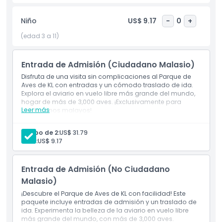
arbustos densos, corrientes de agua y cientos de aves
volando libremente a tu alrededor. Es una experiencia
Niño
US$ 9.17
-
0
+
mágica donde puedes estar cerca de la naturaleza.
(edad 3 a 11)
No te pierdas las sesiones de alimentación de aves donde
puedes interactuar con estas hermosas criaturas. También
Entrada de Admisión (Ciudadano Malasio)
hay emocionantes shows y presentaciones programadas
Disfruta de una visita sin complicaciones al Parque de
durante el día. Cuando necesites un descanso, relájate en
Aves de KL con entradas y un cómodo traslado de ida.
el Bar de Sándwiches o toma una bebida refrescante como
Explora el aviario en vuelo libre más grande del mundo,
el coco fresco en uno de los quioscos. El Parque de Aves KL
hogar de más de 3,000 aves. ¡Exclusivamente para
Leer más
ciudadanos malayos!
ofrece una mezcla perfecta de diversión, aprendizaje y
relajación!
Grupo de 2:
US$ 31.79
Niño:
US$ 9.17
Aspectos Destacados
Entrada de Admisión (No Ciudadano
Malasio)
Inclusiones
¡Descubre el Parque de Aves de KL con facilidad! Este
paquete incluye entradas de admisión y un traslado de
ida. Experimenta la belleza de la aviario en vuelo libre
Política para Niños y Adultos
más grande del mundo, con más de 3,000 aves.