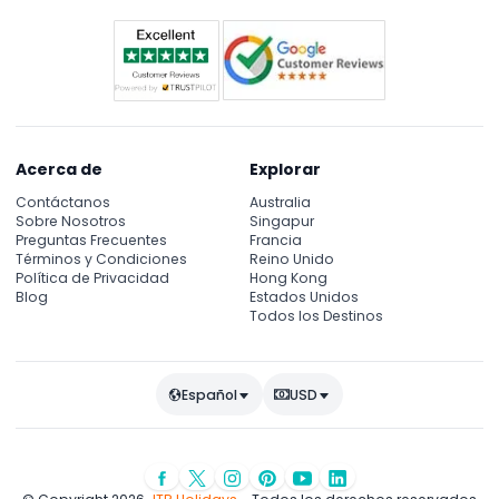
durante todo el día.
Acerca de
Explorar
Contáctanos
Australia
Sobre Nosotros
Singapur
Preguntas Frecuentes
Francia
Términos y Condiciones
Reino Unido
Política de Privacidad
Hong Kong
Blog
Estados Unidos
Todos los Destinos
Español
USD