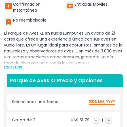
Confirmación
Entradas Móviles
Instantánea
No reembolsable
El Parque de Aves KL en Kuala Lumpur es un aviario de 21
acres que ofrece una experiencia única con sus aves en
vuelo libre. Es un lugar ideal para ecoturistas, amantes de la
naturaleza y observadores de aves. Con más de 3.000 aves
y muchas atracciones emocionantes, ¡promete un día
lleno de diversión para todos los visitantes!
Leer más
Comienza tu visita con un traslado cómodo de ida desde
tu hotel en Kuala Lumpur. Una vez llegado, explora los
Parque de Aves KL Precio y Opciones
puntos destacados del parque como el Parque de los
Tucanes y Bul Bul Land. Descubre más de 200 especies de
aves, incluyendo la majestuosa Paloma Coronada, la
Seleccionar una fecha
DD MM, YYYY
paloma más grande del mundo, la colorida Cigüeña de Pico
Amarillo y las juguetonas Cacatúas de Cresta Sulfurosa.
Grupo de 2
US$ 31.79
-
1
+
¿Te sientes aventurero? Entra en el Aviario de Vuelo Libre,
diseñado como una selva lluviosa con árboles altos,