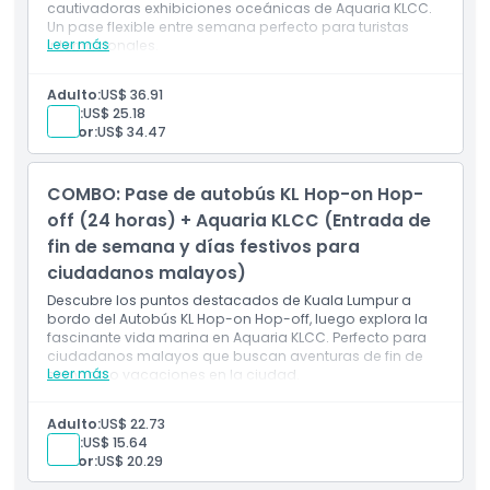
cautivadoras exhibiciones oceánicas de Aquaria KLCC.
Un pase flexible entre semana perfecto para turistas
Leer más
internacionales.
Incluye
Pase de 24 horas para el Autobús KL Hop-on Hop-off
Adulto:
US$ 36.91
(viajes ilimitados entre semana)
Niño:
US$ 25.18
Acceso a 27 paradas icónicas para hacer turismo
Senior:
US$ 34.47
en Kuala Lumpur
Comentario en vivo o grabado a bordo
Entrada a Aquaria KLCC (registro previo requerido)
COMBO: Pase de autobús KL Hop-on Hop-
Válido para viajeros internacionales de lunes a
viernes (excepto festivos)
off (24 horas) + Aquaria KLCC (Entrada de
fin de semana y días festivos para
ciudadanos malayos)
Descubre los puntos destacados de Kuala Lumpur a
bordo del Autobús KL Hop-on Hop-off, luego explora la
fascinante vida marina en Aquaria KLCC. Perfecto para
ciudadanos malayos que buscan aventuras de fin de
Leer más
semana o vacaciones en la ciudad.
Incluye
Pase de 24 horas para el autobús KL Hop-on Hop-off
Adulto:
US$ 22.73
(viajes ilimitados dentro del período de validez)
Niño:
US$ 15.64
Acceso a 27 paradas que cubren las principales
Senior:
US$ 20.29
atracciones de Kuala Lumpur
Comentario en vivo o grabado a bordo