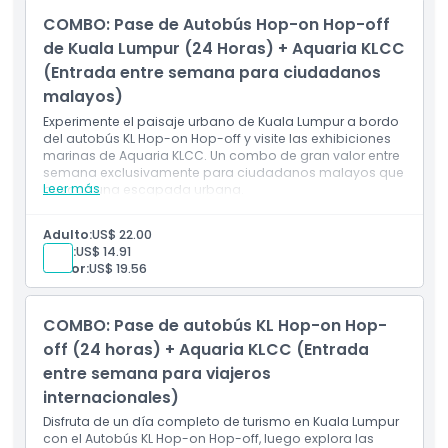
(entrada entre semana)
COMBO: Pase de Autobús Hop-on Hop-off
Acceso a atracciones y juegos interiores
Válido para viajeros internacionales de lunes a
de Kuala Lumpur (24 Horas) + Aquaria KLCC
viernes (excepto festivos)
(Entrada entre semana para ciudadanos
malayos)
Experimente el paisaje urbano de Kuala Lumpur a bordo
del autobús KL Hop-on Hop-off y visite las exhibiciones
marinas de Aquaria KLCC. Un combo de gran valor entre
semana exclusivamente para ciudadanos malayos que
Leer más
buscan una escapada urbana.
Incluye
Pase de 24 horas para el autobús KL Hop-on Hop-off
Adulto:
US$ 22.00
(viajes ilimitados entre semana)
Niño:
US$ 14.91
Acceso a múltiples atracciones y puntos de
Senior:
US$ 19.56
referencia de Kuala Lumpur
Comentario en vivo o grabado a bordo
Entrada a Aquaria KLCC (registro previo requerido)
COMBO: Pase de autobús KL Hop-on Hop-
Válido para ciudadanos malayos de lunes a viernes
(excluyendo días festivos)
off (24 horas) + Aquaria KLCC (Entrada
entre semana para viajeros
internacionales)
Disfruta de un día completo de turismo en Kuala Lumpur
con el Autobús KL Hop-on Hop-off, luego explora las