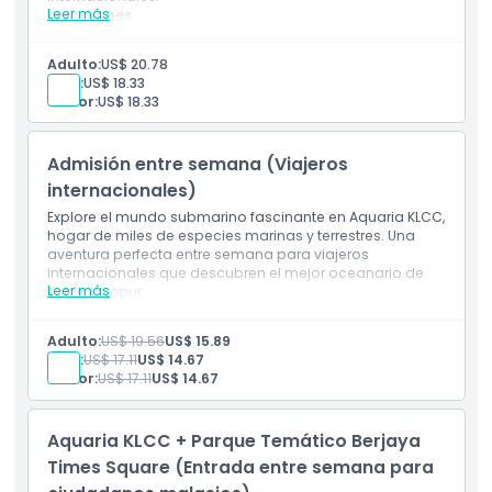
Leer más
Inclusiones
Boleto de entrada a Aquaria KLCC
Acceso a todas las exhibiciones de criaturas
Adulto:
US$ 20.78
marinas y terrestres
Niño:
US$ 18.33
Entrada al túnel submarino y exhibiciones
Senior:
US$ 18.33
interactivas
Válido para viajeros internacionales los fines de
semana y feriados públicos de Malasia
Admisión entre semana (Viajeros
Boleto electrónico para móvil (se requiere
preinscripción)
internacionales)
Explore el mundo submarino fascinante en Aquaria KLCC,
hogar de miles de especies marinas y terrestres. Una
aventura perfecta entre semana para viajeros
internacionales que descubren el mejor oceanario de
Leer más
Kuala Lumpur.
Inclusiones
Entrada a Aquaria KLCC
Adulto:
US$ 19.56
US$ 15.89
Acceso a todas las zonas temáticas y exposiciones
Niño:
US$ 17.11
US$ 14.67
Entrada al túnel submarino de 90 metros
Senior:
US$ 17.11
US$ 14.67
Válido para viajeros internacionales (lunes a viernes,
excluyendo feriados públicos de Malasia)
Boleto móvil electrónico (registro previo requerido)
Aquaria KLCC + Parque Temático Berjaya
Times Square (Entrada entre semana para