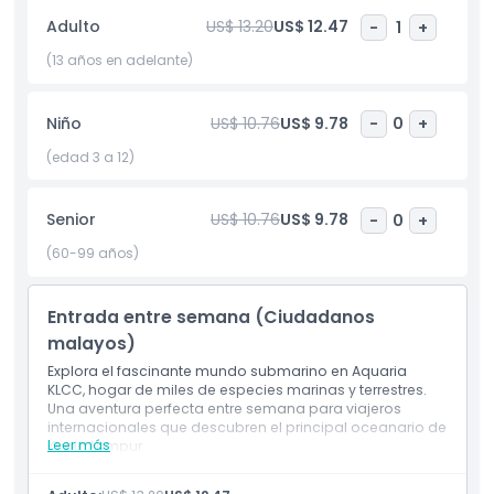
curiosos, Aquaria KLCC ofrece una experiencia educativa y
Adulto
US$ 13.20
US$ 12.47
-
1
+
entretenida en el corazón de Kuala Lumpur, a solo pasos de
las Torres Gemelas Petronas. ¡Sumérgete en esta
(13 años en adelante)
inolvidable aventura oceánica y descubre una de las
atracciones más emocionantes de Malasia!
Niño
US$ 10.76
US$ 9.78
-
0
+
(edad 3 a 12)
Aspectos Destacados
Senior
US$ 10.76
US$ 9.78
-
0
+
Inclusiones
(60-99 años)
Política para Niños y Adultos
Entrada entre semana (Ciudadanos
malayos)
Exclusiones
Explora el fascinante mundo submarino en Aquaria
KLCC, hogar de miles de especies marinas y terrestres.
Una aventura perfecta entre semana para viajeros
internacionales que descubren el principal oceanario de
Horario de Apertura
Leer más
Kuala Lumpur.
Incluye
Entrada a Aquaria KLCC
Cosas a Saber