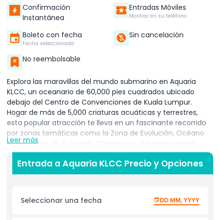
Confirmación
Entradas Móviles
Mostrar en su teléfono
Instantánea
Boleto con fecha
Sin cancelación
Fecha seleccionada
No reembolsable
Explora las maravillas del mundo submarino en Aquaria
KLCC, un oceanario de 60,000 pies cuadrados ubicado
debajo del Centro de Convenciones de Kuala Lumpur.
Hogar de más de 5,000 criaturas acuáticas y terrestres,
esta popular atracción te lleva en un fascinante recorrido
por zonas temáticas como la Zona de Evolución, Océano
Leer más
Vivo y Joyas de la Jungla. Camina por el impresionante
túnel submarino de 90 metros y acércate a tiburones,
Entrada a Aquaria KLCC Precio y Opciones
rayas y coloridos peces de arrecife que se deslizan sobre ti.
Conoce especies icónicas de Malasia como las tortugas
verdes, tiburones tigre de arena y meros gigantes, y
aprende más sobre la conservación marina a través de
Seleccionar una fecha
DD MM, YYYY
exhibiciones interactivas y sesiones de alimentación.
Perfecto para familias, amantes de la naturaleza y viajeros