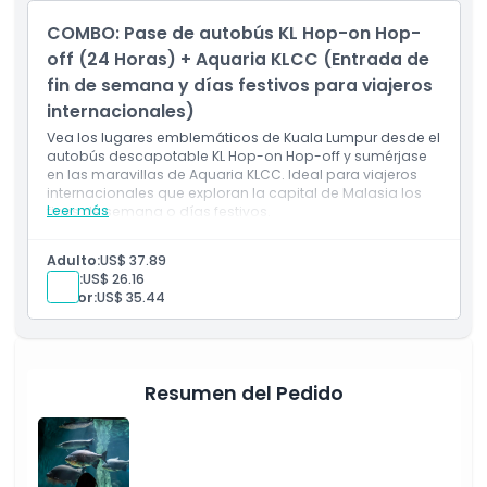
Entrada a Aquaria KLCC (registro previo requerido)
COMBO: Pase de autobús KL Hop-on Hop-
Válido para ciudadanos malayos los fines de
semana y días festivos
off (24 Horas) + Aquaria KLCC (Entrada de
fin de semana y días festivos para viajeros
internacionales)
Vea los lugares emblemáticos de Kuala Lumpur desde el
autobús descapotable KL Hop-on Hop-off y sumérjase
en las maravillas de Aquaria KLCC. Ideal para viajeros
internacionales que exploran la capital de Malasia los
Leer más
fines de semana o días festivos.
Incluye
Pase de 24 horas para el autobús KL Hop-on Hop-off
Adulto:
US$ 37.89
(viajes ilimitados dentro del período de validez)
Niño:
US$ 26.16
Acceso a 27 paradas principales de interés turístico
Senior:
US$ 35.44
alrededor de Kuala Lumpur
Comentario en vivo o grabado a bordo
Entrada a Aquaria KLCC (registro previo requerido)
Válido para viajeros internacionales los fines de
semana y días festivos
Resumen del Pedido