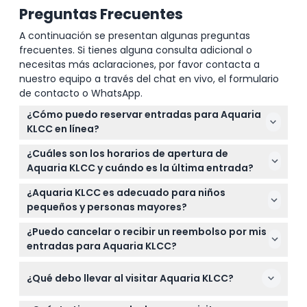
Preguntas Frecuentes
A continuación se presentan algunas preguntas
frecuentes. Si tienes alguna consulta adicional o
necesitas más aclaraciones, por favor contacta a
nuestro equipo a través del chat en vivo, el formulario
de contacto o WhatsApp.
¿Cómo puedo reservar entradas para Aquaria
KLCC en línea?
Puede reservar fácilmente sus entradas para
¿Cuáles son los horarios de apertura de
Aquaria KLCC en línea aquí en este sitio web. Una
Aquaria KLCC y cuándo es la última entrada?
vez que complete su compra, sus entradas se
Aquaria KLCC está abierto diariamente de 10:00 AM
activarán dos horas después del pago.
¿Aquaria KLCC es adecuado para niños
a 8:00 PM, con la última entrada a las 7:00 PM
pequeños y personas mayores?
(sujeto a cambios — por favor confirme al
Sí, Aquaria KLCC da la bienvenida a visitantes de
momento de la reserva).
¿Puedo cancelar o recibir un reembolso por mis
todas las edades, incluyendo niños de 3 a 12 años
entradas para Aquaria KLCC?
que necesitan un boleto infantil, adultos de 13 a 59
Las entradas para Aquaria KLCC no son
años que requieren un boleto de adulto, y personas
¿Qué debo llevar al visitar Aquaria KLCC?
reembolsables y no se pueden cancelar, por lo que
mayores de 60 años con un boleto para personas
asegúrese de sus planes antes de reservar. Debe
mayores. Los bebés menores de 3 años entran
Lleve una confirmación válida de su entrada en su