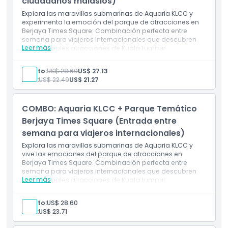
ciudadanos malasios)
Explora las maravillas submarinas de Aquaria KLCC y
experimenta la emoción del parque de atracciones en
Berjaya Times Square. Combinación perfecta entre
semana para viajeros internacionales que descubren
Leer más
las principales atracciones de Kuala Lumpur.
Inclusiones
Entrada a Aquaria KLCC (registro previo requerido)
Adulto:
US$ 28.60
US$ 27.13
Acceso a todas las zonas temáticas y al túnel
Niño:
US$ 22.49
US$ 21.27
submarino
Entrada al Parque Temático Berjaya Times Square
(entrada entre semana)
COMBO: Aquaria KLCC + Parque Temático
Acceso a todas las atracciones y juegos dentro del
parque temático
Berjaya Times Square (Entrada entre
Válido para ciudadanos malayos entre semana
semana para viajeros internacionales)
(excluyendo días festivos)
Explora las maravillas submarinas de Aquaria KLCC y
vive las emociones del parque de atracciones en
Berjaya Times Square. Combinación perfecta entre
semana para viajeros internacionales que descubren
Leer más
las principales atracciones de Kuala Lumpur.
Incluye
Entrada a Aquaria KLCC (registro previo requerido)
Adulto:
US$ 28.60
Acceso a todas las zonas temáticas, túneles y
Niño:
US$ 23.71
exhibiciones marinas
Entrada al Parque Temático Berjaya Times Square