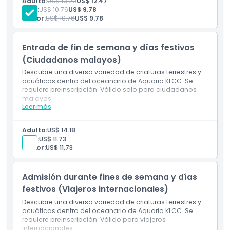
Adulto:
US$ 13.20
US$ 12.47
Acceso a todas las zonas temáticas y galerías
Niño:
US$ 10.76
US$ 9.78
Entrada a la experiencia del túnel submarino
Senior:
US$ 10.76
US$ 9.78
Válido para ciudadanos malayos (lunes a viernes,
Ubicación
excepto días festivos)
Boleto electrónico móvil (registro previo requerido)
Entrada de fin de semana y días festivos
Cómo Llegar
(Ciudadanos malayos)
Descubre una diversa variedad de criaturas terrestres y
acuáticas dentro del oceanario de Aquaria KLCC. Se
Cómo Canjear
requiere preinscripción. Válido solo para ciudadanos
malayos.
Leer más
Incluye
Política de Cancelación
Entrada al Acuario Aquaria KLCC
Acceso a todas las áreas temáticas y exhibiciones
Adulto:
US$ 14.18
interactivas
Niño:
US$ 11.73
Entrada al túnel submarino y sesiones de
Senior:
US$ 11.73
alimentación (sujeto a horario)
Válido para ciudadanos malayos los fines de
semana y días festivos
Admisión durante fines de semana y días
Boleto electrónico móvil (se requiere preinscripción)
festivos (Viajeros internacionales)
Descubre una diversa variedad de criaturas terrestres y
acuáticas dentro del oceanario de Aquaria KLCC. Se
requiere preinscripción. Válido para viajeros
internacionales.