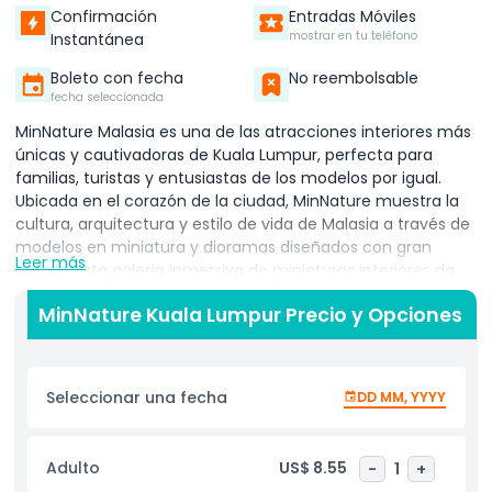
Confirmación
Entradas Móviles
mostrar en tu teléfono
Instantánea
Boleto con fecha
No reembolsable
fecha seleccionada
MinNature Malasia es una de las atracciones interiores más
únicas y cautivadoras de Kuala Lumpur, perfecta para
familias, turistas y entusiastas de los modelos por igual.
Ubicada en el corazón de la ciudad, MinNature muestra la
cultura, arquitectura y estilo de vida de Malasia a través de
modelos en miniatura y dioramas diseñados con gran
Leer más
detalle. Esta galería inmersiva de miniaturas interiores da
vida a monumentos famosos, aldeas tradicionales,
MinNature Kuala Lumpur Precio y Opciones
escenas urbanas y la vida cotidiana malaya, todo
elaborado con un notable cuidado por el detalle. Ya seas
un residente local buscando algo diferente o un visitante
explorando Kuala Lumpur, MinNature Malasia ofrece un
Seleccionar una fecha
DD MM, YYYY
fascinante viaje a un mundo en miniatura. Como una de
las atracciones interiores mejor valoradas en Malasia,
MinNature es un destino familiar ideal para todas las
Adulto
US$ 8.55
-
1
+
edades. Los niños disfrutarán de las exposiciones