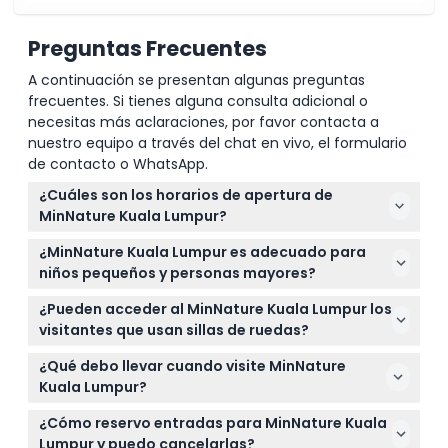
Preguntas Frecuentes
A continuación se presentan algunas preguntas
frecuentes. Si tienes alguna consulta adicional o
necesitas más aclaraciones, por favor contacta a
nuestro equipo a través del chat en vivo, el formulario
de contacto o WhatsApp.
¿Cuáles son los horarios de apertura de
MinNature Kuala Lumpur?
MinNature Kuala Lumpur está abierto todos los días
¿MinNature Kuala Lumpur es adecuado para
de 10:00 AM a 10:00 PM con última entrada a las
niños pequeños y personas mayores?
8:00 PM, pero está cerrado los primeros tres días
Sí, los niños de 5 años y menores entran gratis pero
del Año Nuevo Chino (sujeto a cambios — por favor
¿Pueden acceder al MinNature Kuala Lumpur los
deben estar acompañados por un adulto que
confirme al momento de la reserva).
visitantes que usan sillas de ruedas?
pague el precio completo, y las personas mayores
Absolutamente, MinNature Kuala Lumpur es
de 60 años reciben un precio de entrada con
¿Qué debo llevar cuando visite MinNature
accesible para sillas de ruedas, y los usuarios de
descuento.
Kuala Lumpur?
sillas de ruedas pueden entrar gratis cuando están
Asegúrese de llevar su teléfono o cámara con
acompañados por un adulto que pague el precio
¿Cómo reservo entradas para MinNature Kuala
baterías completamente cargadas para capturar
completo.
Lumpur y puedo cancelarlas?