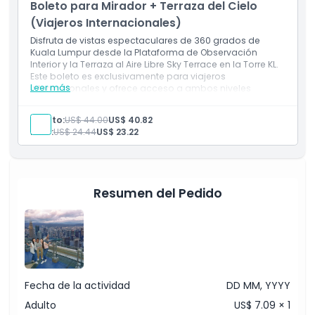
Boleto para Mirador + Terraza del Cielo
(Viajeros Internacionales)
Disfruta de vistas espectaculares de 360 grados de
Kuala Lumpur desde la Plataforma de Observación
Interior y la Terraza al Aire Libre Sky Terrace en la Torre KL.
Este boleto es exclusivamente para viajeros
Leer más
internacionales y ofrece acceso a ambos niveles
icónicos de observación para una experiencia
inolvidable del horizonte.
Adulto:
US$ 44.00
US$ 40.82
Inclusiones
Niño:
US$ 24.44
US$ 23.22
Acceso a la Plataforma de Observación Interior
Acceso a la Terraza al Aire Libre Sky Terrace
Válido solo para viajeros internacionales
Resumen del Pedido
Fecha de la actividad
DD MM, YYYY
Adulto
US$ 7.09 × 1