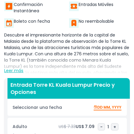
Confirmación
Entradas Móviles
Instantánea
Boleto con fecha
No reembolsable
Descubre el impresionante horizonte de la capital de
Malasia desde la plataforma de observación de la Torre KL
Malasia, una de las atracciones turísticas más populares de
Kuala Lumpur. Con una altura de 276 metros sobre el suelo,
la Torre KL (también conocida como Menara Kuala
Lumpur) es la torre independiente más alta del Sudeste
Leer más
Asiático y la séptima más alta del mundo, ofreciendo a los
visitantes una vista panorámica de 360 grados de Kuala
Entrada Torre KL Kuala Lumpur Precio y
Lumpur. Desde la plataforma de observación, disfrutarás de
Opciones
vistas impresionantes de los principales monumentos de la
ciudad, incluyendo las icónicas Torres Petronas, rodeadas
de una mezcla dinámica de rascacielos modernos y
Seleccionar una fecha
DD MM, YYYY
exuberante vegetación. Este es el lugar perfecto para
hacer turismo y fotografía en Kuala Lumpur, ya sea que
visites durante el día para ver la actividad de la ciudad o
Adulto
US$ 7.33
US$ 7.09
-
1
+
por la noche cuando el horizonte se ilumina con colores