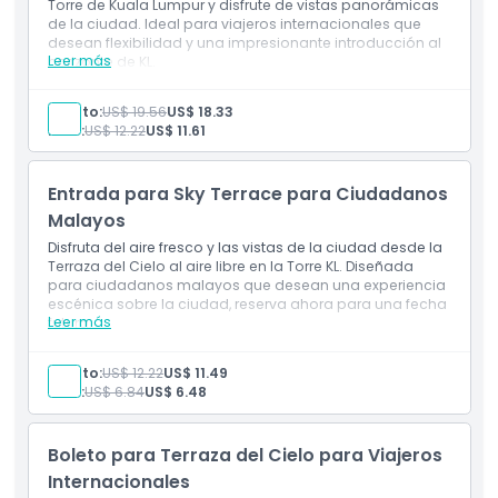
Torre de Kuala Lumpur y disfrute de vistas panorámicas
No Adecuado Para
de la ciudad. Ideal para viajeros internacionales que
desean flexibilidad y una impresionante introducción al
Leer más
horizonte de KL.
Horario de Apertura
Adulto:
US$ 19.56
US$ 18.33
Niño:
US$ 12.22
US$ 11.61
Cosas a Saber
Entrada para Sky Terrace para Ciudadanos
Ubicación
Malayos
Disfruta del aire fresco y las vistas de la ciudad desde la
Terraza del Cielo al aire libre en la Torre KL. Diseñada
Cómo Llegar
para ciudadanos malayos que desean una experiencia
escénica sobre la ciudad, reserva ahora para una fecha
Leer más
futura.
Cómo Canjear
Adulto:
US$ 12.22
US$ 11.49
Niño:
US$ 6.84
US$ 6.48
Política de Cancelación
Boleto para Terraza del Cielo para Viajeros
Internacionales