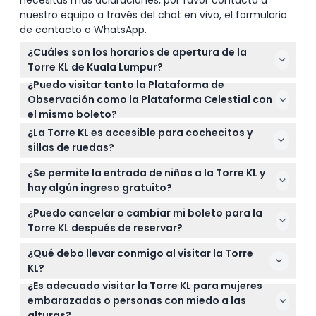
necesitas más aclaraciones, por favor contacta a
nuestro equipo a través del chat en vivo, el formulario
de contacto o WhatsApp.
¿Cuáles son los horarios de apertura de la
Torre KL de Kuala Lumpur?
¿Puedo visitar tanto la Plataforma de
La Torre KL está abierta todos los días de 10:00 a.m.
Observación como la Plataforma Celestial con
a 8:00 p.m. (sujeto a cambios — por favor confirme
el mismo boleto?
al momento de la reserva).
La entrada incluye acceso solo a la Plataforma de
¿La Torre KL es accesible para cochecitos y
Observación. La Plataforma Celestial y la Caja
sillas de ruedas?
Celestial requieren boletos separados.
Sí, la Torre KL es accesible para cochecitos y sillas
¿Se permite la entrada de niños a la Torre KL y
de ruedas, facilitando la visita para familias y
hay algún ingreso gratuito?
visitantes con necesidades de movilidad.
Los niños menores de 4 años entran gratis, pero
¿Puedo cancelar o cambiar mi boleto para la
deben estar supervisados por un adulto durante la
Torre KL después de reservar?
visita.
Los boletos para la Torre KL no son reembolsables y
¿Qué debo llevar conmigo al visitar la Torre
no pueden ser cancelados; debe usar su boleto en
KL?
la fecha y hora reservadas.
¿Es adecuado visitar la Torre KL para mujeres
Lleve un boleto válido (impreso o digital), zapatos
embarazadas o personas con miedo a las
cómodos y su cámara o teléfono inteligente para
alturas?