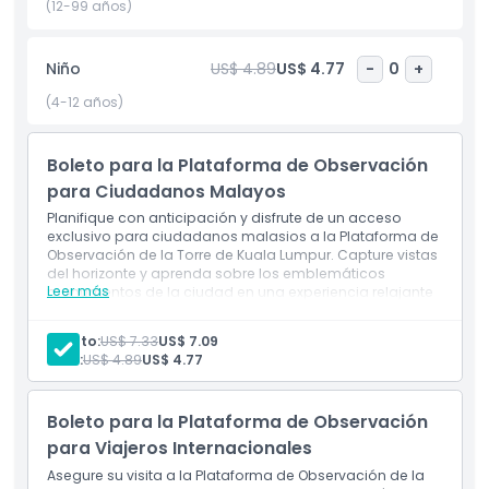
deslumbrantes. La plataforma de observación de la Torre
(12-99 años)
KL es una visita obligada para turistas, familias y entusiastas
de la fotografía que desean experimentar las mejores
Niño
US$ 4.89
US$ 4.77
-
0
+
vistas de Kuala Lumpur. Es más que un punto de
observación, es una oportunidad para apreciar la escala,
(4-12 años)
belleza y vitalidad de esta ciudad de clase mundial desde
las alturas. Reserva tus entradas para la Torre KL hoy y no te
Boleto para la Plataforma de Observación
pierdas una de las principales atracciones en Kuala Lumpur
para una experiencia inolvidable del paisaje urbano.
para Ciudadanos Malayos
Planifique con anticipación y disfrute de un acceso
exclusivo para ciudadanos malasios a la Plataforma de
Observación de la Torre de Kuala Lumpur. Capture vistas
Aspectos Destacados
del horizonte y aprenda sobre los emblemáticos
Leer más
monumentos de la ciudad en una experiencia relajante
y sin multitudes.
Inclusiones
Adulto:
US$ 7.33
US$ 7.09
Niño:
US$ 4.89
US$ 4.77
Política para Niños y Adultos
Boleto para la Plataforma de Observación
para Viajeros Internacionales
Exclusiones
Asegure su visita a la Plataforma de Observación de la