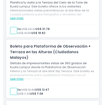
Planifica tu visita a la Terraza del Cielo de la Torre de
Kuala Lumpur. Este boleto ofrece a los visitantes
internacionales vistas panorámicas al aire libre de la
ciudad, perfecto para fotógrafos y amantes del
Leer más
horizonte.
Adulto:
US$ 34.22
US$ 31.78
Niño:
US$ 19.56
US$ 18.82
Boleto para Plataforma de Observación +
Terraza en las Alturas (Ciudadanos
Malayos)
Disfruta de impresionantes vistas de 360 grados de
Kuala Lumpur desde la Plataforma de Observación
interior y la Terraza al aire libre Sky Terrace. Este boleto es
exclusivamente para ciudadanos malayos con un
Leer más
MyKAD o MyKID válido.
Incluye
Acceso a la Plataforma de Observación interior
Adulto:
US$ 13.44
US$ 12.47
Acceso a la Terraza al aire libre Sky Terrace
Niño:
US$ 7.33
US$ 7.09
Válido para ciudadanos malayos (solo titulares de
MyKAD/MyKID)