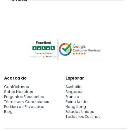
capturar las vistas panorámicas de la ciudad.
La torre no es adecuada para mujeres
embarazadas en ciertas áreas de gran altitud, y los
visitantes con miedo a las alturas pueden
encontrar algunos lugares desafiantes.
Acerca de
Explorar
Contáctanos
Australia
Sobre Nosotros
Singapur
Preguntas Frecuentes
Francia
Términos y Condiciones
Reino Unido
Política de Privacidad
Hong Kong
Blog
Estados Unidos
Todos los Destinos