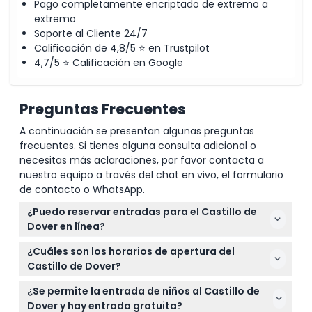
Pago completamente encriptado de extremo a
extremo
Horario de Apertura
Soporte al Cliente 24/7
Calificación de 4,8/5 ⭐ en Trustpilot
4,7/5 ⭐ Calificación en Google
Cosas a Saber
Preguntas Frecuentes
Ubicación
A continuación se presentan algunas preguntas
frecuentes. Si tienes alguna consulta adicional o
Política de Cancelación
necesitas más aclaraciones, por favor contacta a
nuestro equipo a través del chat en vivo, el formulario
de contacto o WhatsApp.
¿Puedo reservar entradas para el Castillo de
Dover en línea?
Sí, puedes reservar fácilmente entradas para el
¿Cuáles son los horarios de apertura del
Castillo de Dover en línea en este sitio web, a
Castillo de Dover?
menudo con un 15% de descuento si reservas antes
El Castillo de Dover está abierto de miércoles a
de la medianoche del día anterior a tu visita.
¿Se permite la entrada de niños al Castillo de
domingo de 10 a.m. a 4 p.m., con última entrada a
Dover y hay entrada gratuita?