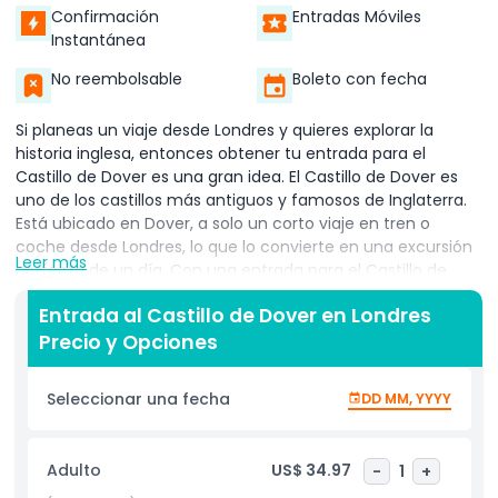
Confirmación
Entradas Móviles
Instantánea
No reembolsable
Boleto con fecha
Si planeas un viaje desde Londres y quieres explorar la
historia inglesa, entonces obtener tu entrada para el
Castillo de Dover es una gran idea. El Castillo de Dover es
uno de los castillos más antiguos y famosos de Inglaterra.
Está ubicado en Dover, a solo un corto viaje en tren o
coche desde Londres, lo que lo convierte en una excursión
Leer más
perfecta de un día. Con una entrada para el Castillo de
Dover desde Londres, puedes adentrarte en siglos de
Entrada al Castillo de Dover en Londres
historia, explorar túneles secretos, caminar por
Precio y Opciones
habitaciones reales y disfrutar de hermosas vistas del
Canal de la Mancha.
Seleccionar una fecha
DD MM, YYYY
Reservar tu entrada para el Castillo de Dover con
anticipación te ayuda a ahorrar tiempo y te permite una
entrada rápida cuando llegues. Muchos visitantes desde
Adulto
US$ 34.97
-
1
+
Londres prefieren comprar sus entradas para el Castillo de