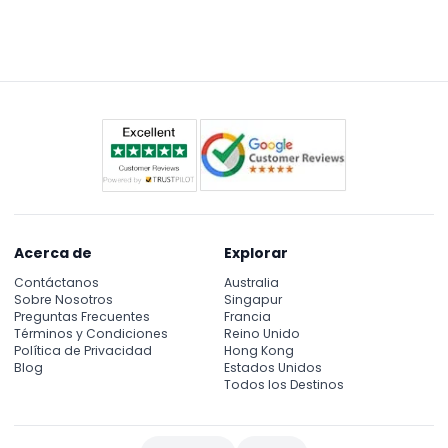
Si llueve dentro de los 90 minutos posteriores a la
disfrutar de atracciones ilimitadas.
compra de tu pase, puedes regresar cualquier día
dentro del mismo año gracias a su Garantía de
Reembolso por Lluvia.
Acerca de
Explorar
Contáctanos
Australia
Sobre Nosotros
Singapur
Preguntas Frecuentes
Francia
Términos y Condiciones
Reino Unido
Política de Privacidad
Hong Kong
Blog
Estados Unidos
Todos los Destinos