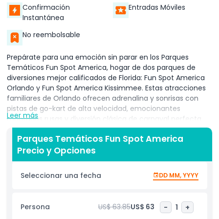
Confirmación
Entradas Móviles
Instantánea
No reembolsable
Prepárate para una emoción sin parar en los Parques
Temáticos Fun Spot America, hogar de dos parques de
diversiones mejor calificados de Florida: Fun Spot America
Orlando y Fun Spot America Kissimmee. Estas atracciones
familiares de Orlando ofrecen adrenalina y sonrisas con
pistas de go-kart de alta velocidad, emocionantes
Leer más
montañas rusas y diversión clásica de carnaval perfecta
para visitantes de todas las edades. En Fun Spot America
Parques Temáticos Fun Spot America
Orlando, puedes competir en pistas de go-kart de varios
Precio y Opciones
niveles, disfrutar de atracciones que aceleran el corazón
como White Lightning, la única montaña rusa de madera
en Orlando, y sumergirte en la diversión con juegos de
Seleccionar una fecha
DD MM, YYYY
arcade y clásicos de feria. A poca distancia en coche, Fun
Spot Kissimmee añade aún más emoción con áreas de
juegos acuáticos, botes chocones y la imponente Rueda
Persona
US$ 63.85
US$ 63
-
1
+
de la Fortuna Gigante que ofrece vistas increíbles del