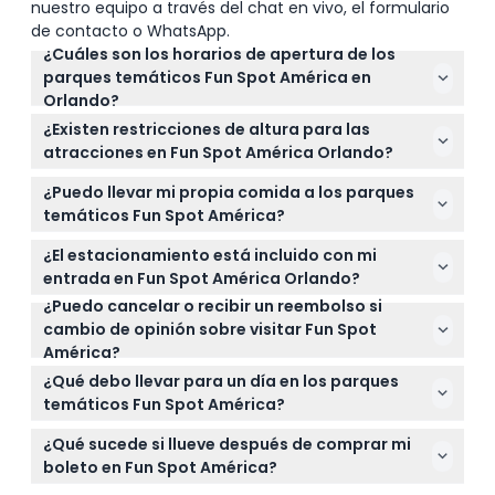
nuestro equipo a través del chat en vivo, el formulario
de contacto o WhatsApp.
¿Cuáles son los horarios de apertura de los
parques temáticos Fun Spot América en
Orlando?
Fun Spot América está abierto de lunes a jueves de
¿Existen restricciones de altura para las
2 PM a medianoche, viernes de mediodía a
atracciones en Fun Spot América Orlando?
medianoche, y sábados y domingos de 10 AM a
Sí, los requisitos de altura varían según la atracción
medianoche (sujeto a cambios — por favor
¿Puedo llevar mi propia comida a los parques
para garantizar la seguridad. Puedes consultar las
confirma al momento de reservar).
temáticos Fun Spot América?
restricciones específicas durante el proceso de
No se permite comida externa en el parque, pero
reserva o al llegar.
¿El estacionamiento está incluido con mi
hay opciones para comer disponibles, incluyendo
entrada en Fun Spot América Orlando?
una oferta de comida de un día que ofrece dos
¿Puedo cancelar o recibir un reembolso si
Sí, el estacionamiento es gratuito y está incluido
comidas y un aperitivo.
cambio de opinión sobre visitar Fun Spot
con tu entrada, así que no tienes que preocuparte
América?
por tarifas extra de estacionamiento.
Los boletos no son reembolsables y no pueden
¿Qué debo llevar para un día en los parques
cancelarse, así que asegúrate de tus planes antes
temáticos Fun Spot América?
de reservar tu visita.
Lleva ropa cómoda y calzado adecuado para las
¿Qué sucede si llueve después de comprar mi
actividades del parque temático, protector solar, y
boleto en Fun Spot América?
un boleto válido reservado en línea aquí para