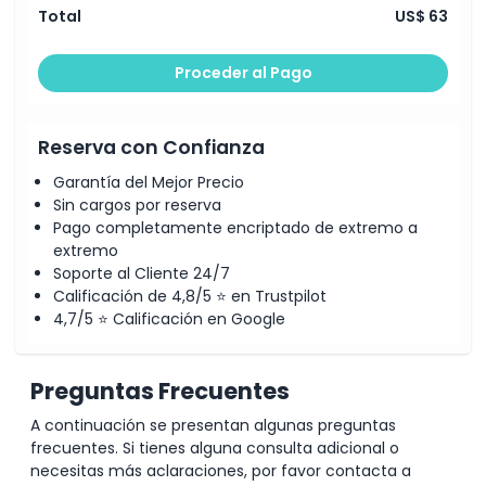
Total
US$ 63
Aspectos Destacados
Proceder al Pago
Inclusiones
Reserva con Confianza
Política para Niños y Adultos
Garantía del Mejor Precio
Sin cargos por reserva
Exclusiones
Pago completamente encriptado de extremo a
extremo
Horario de Apertura
Soporte al Cliente 24/7
Calificación de 4,8/5 ⭐ en Trustpilot
4,7/5 ⭐ Calificación en Google
Ubicación
Preguntas Frecuentes
Cómo Canjear
A continuación se presentan algunas preguntas
frecuentes. Si tienes alguna consulta adicional o
Política de Cancelación
necesitas más aclaraciones, por favor contacta a