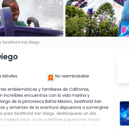
s SeaWorld San Diego
Diego
s Móviles
No reembolsable
ás emblemáticas y familiares de California,
ncreíbles encuentros con la vida marina y
 largo de la pintoresca Bahía Mission, SeaWorld San
rejas y amantes de la aventura dispuestos a sumergirse
das para SeaWorld San Diego, desbloqueas un día
er majestuosas orcas y delfines juguetones hasta
rayas, pingüinos y coloridos peces tropicales. Los