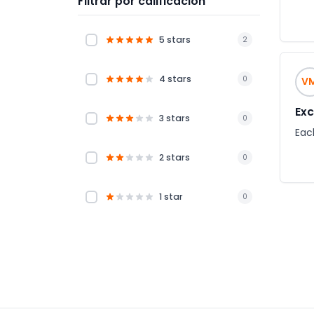
Filtrar por calificación
5 stars
2
4 stars
0
V
Exc
3 stars
0
Eac
2 stars
0
1 star
0