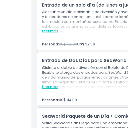
Entrada de un solo día (de lunes a j
¡Descubre un día inolvidable de diversión y av
Horario de Apertura
y buscadores de emociones, este parque temá
la emoción con montañas rusas como Electric Ee
exhibiciones de animales con delfines, leones
Cosas a Saber
Leer más
Inclusiones
1 boleto(s) para SeaWorld San Diego de 1 d
Persona:
US$ 122.99
US$ 92.99
Ubicación
Entrada de Dos Días para SeaWorld
Cómo Llegar
¡Disfruta el doble de diversión con el Boleto d
flexible te otorga dos entradas para SeaWorld 
de vida marina del parque, emocionantes atra
Cómo Canjear
ritmo. La segunda visita debe utilizarse dentro 
Leer más
primera entrada. Experimenta encuentros cerca
y disfruta de emocionantes atracciones como Elec
Política de Cancelación
una forma conveniente y económica de sumerg
Persona:
US$ 114.99
Diego tiene para ofrecer.
SeaWorld Paquete de un Día + Comi
Visita SeaWorld San Diego para una emociona
atracciones divertidas y espectáculos en vivo. 