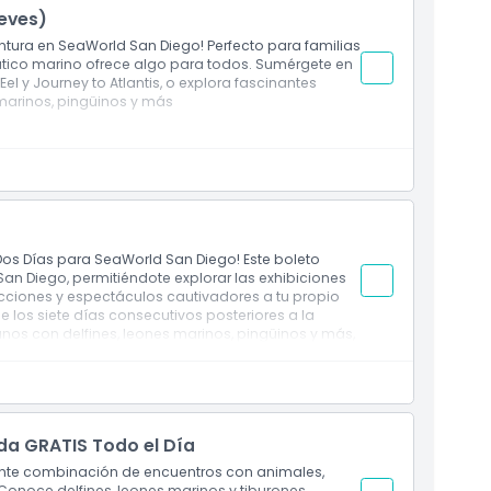
ueves)
entura en SeaWorld San Diego! Perfecto para familias
tico marino ofrece algo para todos. Sumérgete en
l y Journey to Atlantis, o explora fascinantes
 marinos, pingüinos y más
ía
e Dos Días para SeaWorld San Diego! Este boleto
San Diego, permitiéndote explorar las exhibiciones
cciones y espectáculos cautivadores a tu propio
de los siete días consecutivos posteriores a la
nos con delfines, leones marinos, pingüinos y más,
tric Eel y Journey to Atlantis. Este boleto ofrece
irte por completo en todo lo que SeaWorld San
da GRATIS Todo el Día
nte combinación de encuentros con animales,
Conoce delfines, leones marinos y tiburones,