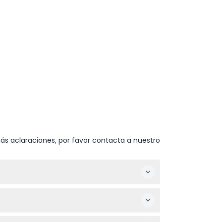
ás aclaraciones, por favor contacta a nuestro
 2026 con visitas ilimitadas durante todo el
de compra, ofreciéndote flexibilidad para