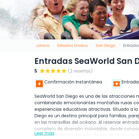
Inicio
Estados Unidos
San Diego
Entrada
Entradas SeaWorld San 
5
(2 reseñas)
Confirmación Instantánea
Entrada
SeaWorld San Diego es una de las atracciones m
combinando emocionantes montañas rusas con i
experiencias educativas atractivas. Situado a lo
Diego es un destino principal para familias, pa
en las maravillas del océano. Al reservar entra
completo de diversión inolvidable, desde conoc
Leer más
explorar vibrantes acuarios llenos de tiburones, 