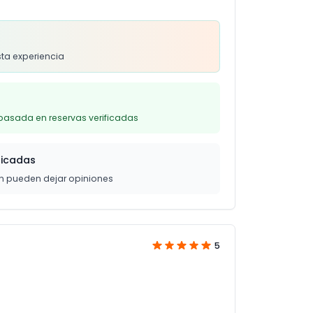
s
sta experiencia
basada en reservas verificadas
ficadas
on pueden dejar opiniones
5