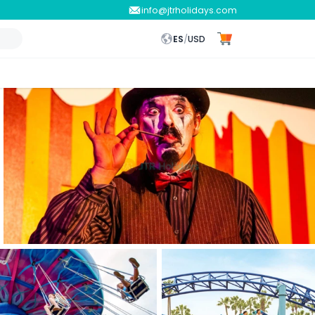
info@jtrholidays.com
ES
/
USD