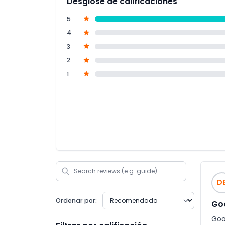
Desglose de calificaciones
5
4
3
2
1
D
Ordenar por:
Go
Go