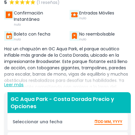
5
(1 reseñas)
Confirmación
Entradas Móviles
nulo
Instantánea
nulo
Boleto con fecha
No reembolsable
nulo
nulo
Haz un chapuzón en GC Aqua Park, el parque acuático
inflable más grande de la Costa Dorada, ubicado en la
impresionante Broadwater. Este parque flotante está lleno
de acción, con toboganes gigantes, trampolines, paredes
para escalar, barras de mono, vigas de equilibrio y muchos
obstáculos resbaladizos para desafiar tus habilidades. Ya
Leer más
sea que estés compitiendo con amigos a lo largo del
recorrido, saltando en trampolines o deslizándote al agua,
GC Aqua Park - Costa Dorada Precio y
cada momento está lleno de diversión y aventura. Perfecto
Opciones
para niños, adolescentes y adultos, GC Aqua Park Costa
Dorada está diseñado para todas las edades. Los niños
pequeños pueden explorar de manera segura secciones
Seleccionar una fecha
DD MM, YYYY
más pequeñas bajo supervisión, mientras que los niños
mayores y adultos pueden poner a prueba su fuerza y