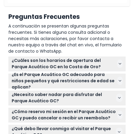
Preguntas Frecuentes
A continuación se presentan algunas preguntas
frecuentes. Si tienes alguna consulta adicional o
necesitas más aclaraciones, por favor contacta a
nuestro equipo a través del chat en vivo, el formulario
de contacto o WhatsApp.
¿Cuáles son los horarios de apertura del
Parque Acuático GC en la Costa de Oro?
¿Es el Parque Acuático GC adecuado para
El Parque Acuático GC está abierto de lunes a
niños pequeños y qué restricciones de edad se
domingo de 9:00 a.m. a 5:00 p.m., con la última
aplican?
sesión comenzando a las 4:00 p.m. Está cerrado el
Los niños menores de 10 años deben estar
día de Navidad, Viernes Santo y partes del Día de
¿Necesito saber nadar para disfrutar del
acompañados por un adulto, y los menores de 5
Anzac (sujeto a cambios — por favor confirme al
Parque Acuático GC?
años no pueden acceder al circuito principal. El
momento de la reserva).
Sí, porque el Parque Acuático GC está ubicado en
parque es apto para familias pero no es adecuado
¿Cómo reservo mi sesión en el Parque Acuático
un entorno de agua salada con mareas y
para bebés, personas embarazadas o personas con
GC y puedo cancelar o recibir un reembolso?
profundidades que varían de 1 a 3 metros, todos los
cirugías recientes o enfermedades cardíacas.
Las reservas se pueden hacer fácilmente en línea a
participantes deben saber nadar para garantizar la
¿Qué debo llevar conmigo al visitar el Parque
través de este sitio web, donde también puede