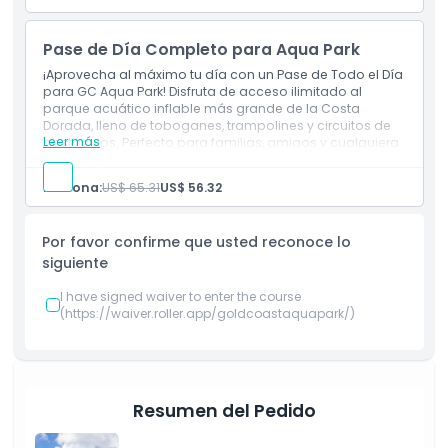
Entrada a: GC Aqua Park
Personal que habla inglés
Política para Niños y Adultos
Chalecos salvavidas
Pase de Día Completo para Aqua Park
100 minutos de entrada general al Aqua Park
¡Aprovecha al máximo tu día con un Pase de Todo el Día
Exclusiones
para GC Aqua Park! Disfruta de acceso ilimitado al
parque acuático inflable más grande de la Costa
Dorada, lleno de toboganes, trampolines y circuitos de
Leer más
obstáculos. Perfecto para familias, amigos y cualquiera
No Adecuado Para
que esté listo para diversión acuática sin parar.
Incluye
Persona:
US$ 65.31
US$ 56.32
Entrada a: GC Aqua Park
Horario de Apertura
Personal que habla inglés
Chalecos salvavidas
Por favor confirme que usted reconoce lo
Pase de todo el día para la entrada general al Aqua
Cosas a Saber
siguiente
Park
I have signed waiver to enter the course
(https://waiver.roller.app/goldcoastaquapark/)
Ubicación
Cómo Canjear
Resumen del Pedido
Política de Cancelación