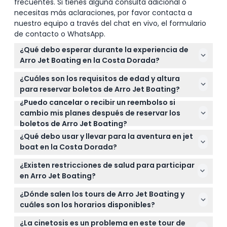
frecuentes. Si tienes alguna consulta adicional o
necesitas más aclaraciones, por favor contacta a
nuestro equipo a través del chat en vivo, el formulario
de contacto o WhatsApp.
¿Qué debo esperar durante la experiencia de
Arro Jet Boating en la Costa Dorada?
Disfrutarás de un emocionante paseo de 45
¿Cuáles son los requisitos de edad y altura
minutos con giros de alta velocidad, vueltas y
para reservar boletos de Arro Jet Boating?
maniobras de 360 grados en la hermosa ensenada
¿Puedo cancelar o recibir un reembolso si
Los participantes deben tener al menos 5 años, y
de la Costa Dorada. La experiencia incluye una
cambio mis planes después de reservar los
los niños de 5 a 13 años deben estar acompañados
charla de seguridad y es dirigida por un piloto
boletos de Arro Jet Boating?
por un adulto que pague. Además, los huéspedes
amable y experimentado.
Todos los boletos no son reembolsables y no
deben medir más de 1.1 metros para unirse al
¿Qué debo usar y llevar para la aventura en jet
pueden cancelarse, por lo que deberás usar tu
paseo.
boat en la Costa Dorada?
reserva en la fecha y hora seleccionadas.
Usa ropa y calzado cómodos adecuados para una
¿Existen restricciones de salud para participar
actividad acuática. No es necesario llevar nada
en Arro Jet Boating?
especial ya que se proporciona todo el equipo de
Esta actividad no se recomienda para personas
seguridad necesario.
¿Dónde salen los tours de Arro Jet Boating y
con presión arterial alta, epilepsia, enfermedades
cuáles son los horarios disponibles?
cardíacas, asma, condiciones médicas graves,
Los tours salen diariamente de la Terminal Sea
mujeres embarazadas o personas con
¿La cinetosis es un problema en este tour de