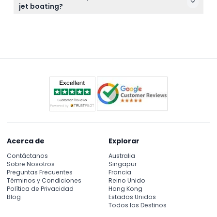
World Cruises en Main Beach, con sesiones desde
discapacidades.
jet boating?
las 9:30 AM hasta las 4:00 PM. Puedes ver los
Si eres propenso a la cinetosis, se recomienda
horarios disponibles al reservar en línea aquí.
encarecidamente reconsiderar el paseo ya que los
giros y vueltas de alta velocidad pueden ser
intensos.
Acerca de
Explorar
Contáctanos
Australia
Sobre Nosotros
Singapur
Preguntas Frecuentes
Francia
Términos y Condiciones
Reino Unido
Política de Privacidad
Hong Kong
Blog
Estados Unidos
Todos los Destinos