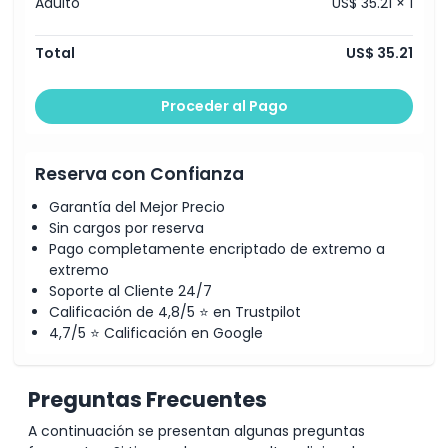
Código de Vestimenta
Adulto
US$ 35.21 × 1
Total
US$ 35.21
Política de Cancelación
Proceder al Pago
Reserva con Confianza
Garantía del Mejor Precio
Sin cargos por reserva
Pago completamente encriptado de extremo a
extremo
Soporte al Cliente 24/7
Calificación de 4,8/5 ⭐ en Trustpilot
4,7/5 ⭐ Calificación en Google
Preguntas Frecuentes
A continuación se presentan algunas preguntas