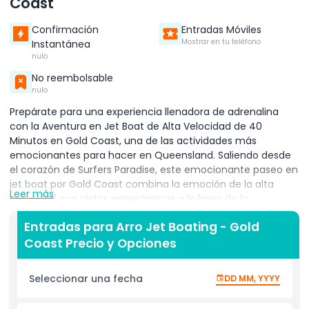
Coast
Confirmación
Entradas Móviles
Mostrar en tu teléfono
Instantánea
nulo
No reembolsable
nulo
Prepárate para una experiencia llenadora de adrenalina
con la Aventura en Jet Boat de Alta Velocidad de 40
Minutos en Gold Coast, una de las actividades más
emocionantes para hacer en Queensland. Saliendo desde
el corazón de Surfers Paradise, este emocionante paseo en
jet boat por Gold Coast combina la emoción de la alta
Leer más
velocidad con vistas panorámicas a lo largo de la
impresionante Broadwater. Tu capitán experto de jet boat
Entradas para Arro Jet Boating - Gold
te llevará en un recorrido salvaje lleno de poderosos giros
Coast Precio y Opciones
de 360 grados, deslizamientos a alta velocidad y vueltas
cerradas que acelerarán tu corazón. Mientras pasas
veloces junto a hermosas mansiones frente al mar, yates
Seleccionar una fecha
DD MM, YYYY
de lujo y puntos de referencia icónicos como South
Stradbroke Island, mantén los ojos abiertos para avistar