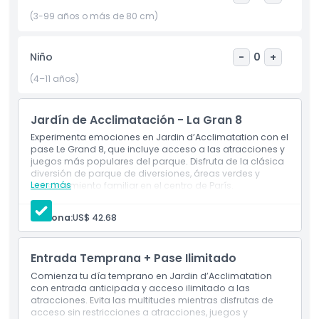
con el cuidador”, donde los cuidadores comparten datos
fascinantes sobre el cuidado, alimentación y esfuerzos de
(3-99 años o más de 80 cm)
conservación. También encontrarás arquitectura zoológica
bellamente conservada del siglo XIX, incluyendo el histórico
Niño
-
0
+
Pozo de Osos, la Rotonda, la Casa de Reptiles y la Gran
Aviario, que agregan un encanto cultural a tu visita.
(4–11 años)
Perfecto para familias con niños, amantes de los animales
o cualquiera interesado en las ciencias naturales, la
Jardín de Acclimatación - La Gran 8
Ménagerie ofrece un escape tranquilo del bullicio de la
ciudad. Descubre una joya oculta en el centro de París
Experimenta emociones en Jardin d’Acclimatation con el
donde la herencia, la vida silvestre y la conciencia
pase Le Grand 8, que incluye acceso a las atracciones y
juegos más populares del parque. Disfruta de la clásica
ambiental se unen en un destino inolvidable.
diversión de parque de diversiones, áreas verdes y
Leer más
entretenimiento familiar en el centro de París.
Inclusiones
Aspectos Destacados
Entrada al parque
Persona:
US$ 42.68
Acceso a 2 a 8 atracciones de tu elección
Inclusiones
Entrada Temprana + Pase Ilimitado
Comienza tu día temprano en Jardin d’Acclimatation
con entrada anticipada y acceso ilimitado a las
Política para Niños y Adultos
atracciones. Evita las multitudes mientras disfrutas de
acceso sin restricciones a atracciones, juegos y