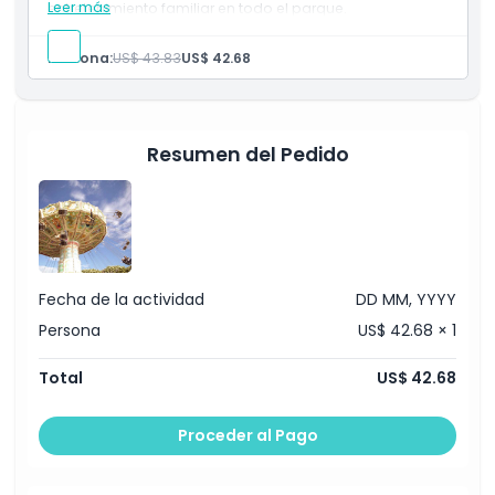
Leer más
entretenimiento familiar en todo el parque.
Exclusiones
Incluye
Entrada al parque
Persona:
US$ 43.83
US$ 42.68
Acceso ilimitado a todas las atracciones por un día
Complemento Extra
No Adecuado Para
Resumen del Pedido
Horario de Apertura
Cosas a Saber
Fecha de la actividad
DD MM, YYYY
Persona
US$ 42.68 × 1
Ubicación
Total
US$ 42.68
Cómo Llegar
Proceder al Pago
Política de Cancelación