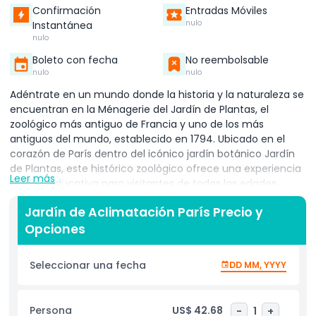
Confirmación
Entradas Móviles
nulo
Instantánea
nulo
Boleto con fecha
No reembolsable
nulo
nulo
Adéntrate en un mundo donde la historia y la naturaleza se
encuentran en la Ménagerie del Jardín de Plantas, el
zoológico más antiguo de Francia y uno de los más
antiguos del mundo, establecido en 1794. Ubicado en el
corazón de París dentro del icónico jardín botánico Jardín
de Plantas, este histórico zoológico ofrece una experiencia
Leer más
única y educativa para visitantes de todas las edades.
Hogar de más de 150 especies, incluyendo orangutanes,
Jardín de Aclimatación París Precio y
pandas rojos, reptiles, aves raras y animales en peligro de
Opciones
extinción, el Zoológico Ménagerie de París se centra en la
biodiversidad, la conservación y la educación. A diferencia
de zoológicos modernos más grandes, el diseño compacto
Seleccionar una fecha
DD MM, YYYY
de la Ménagerie facilita su exploración a pie, ofreciendo
una conexión más íntima con los animales. Los visitantes
pueden participar en sesiones interactivas de “Encuentro
Persona
US$ 42.68
-
1
+