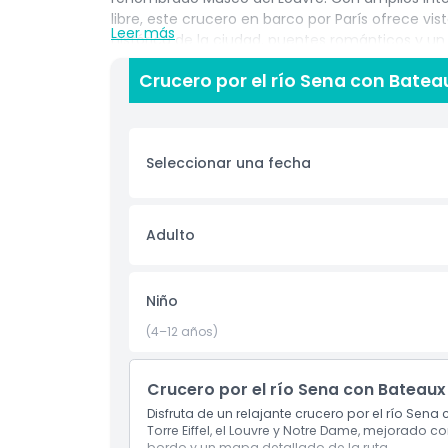
libre, este crucero en barco por París ofrece v
Leer más
histórica de la ciudad, puentes románticos y un
crucero nocturno por el río Sena.
Crucero por el río Sena con Bate
Ya sea que estés planeando una salida romántica
este crucero por el río de París proporciona u
la ciudad. Elige entre cruceros turísticos diurn
experiencias con música en vivo, cada uno ofre
Seleccionar una fecha
Constantemente clasificado entre las mejores 
todas las edades y fácil de reservar. Reserva tu
experimenta la belleza inolvidable de París de
Adulto
agua.
Niño
Aspectos Destacados
(4–12 años)
Inclusiones
Crucero por el río Sena con Bateau
Disfruta de un relajante crucero por el río Se
Política para Niños y Adultos
Torre Eiffel, el Louvre y Notre Dame, mejorado 
bordo y un mapa detallado de la ruta.