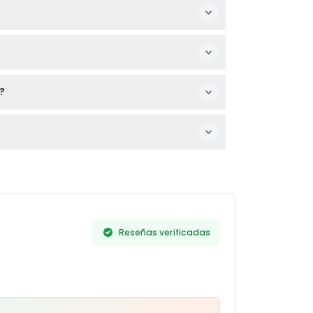
ue, y los niños de 13 años en adelante pagan
es con necesidades de movilidad.
?
rrectas según tus planes.
emblemáticos como la Torre Eiffel y Notre-
Reseñas verificadas