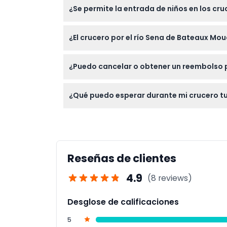
¿Se permite la entrada de niños en los cr
y podrían impedirte la entrada.
Sí, los niños de 0 a 3 años viajan gratis; 
¿El crucero por el río Sena de Bateaux Mou
tarifa de adulto.
Sí, este crucero es accesible para sillas 
¿Puedo cancelar o obtener un reembolso p
Los boletos no son reembolsables y no pued
¿Qué puedo esperar durante mi crucero tu
Disfruta de un crucero de 1 hora y 10 minut
Dame desde el agua mientras aprendes sobre 
Reseñas de clientes
4.9
(8 reviews)
Desglose de calificaciones
5