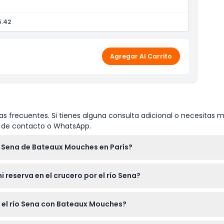
5.42
Agregar Al Carrito
s frecuentes. Si tienes alguna consulta adicional o necesitas m
io de contacto o WhatsApp.
o Sena de Bateaux Mouches en París?
ux Mouches salen del Port de la Conférence, cerca del Pont de l
 reserva en el crucero por el río Sena?
cífico; puedes visitar y abordar en cualquiera de los horarios 
r el río Sena con Bateaux Mouches?
web.
opa formal; no se permiten ropa deportiva, chanclas, pantalone