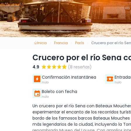
Inicio
Francia
París
Crucero por el río S
Crucero por el río Sena
4.9
(8 reseñas)
Confirmación Instantánea
Entrada
nulo
nulo
Boleto con fecha
nulo
Un crucero por el río Sena con Bateaux Mouches
experimentar el encanto de los recorridos turístic
bordo de los famosos barcos Bateaux Mouches 
más legendarios de la ciudad, incluyendo la Tor
renombrado Museo del Louvre. Con amplios interio