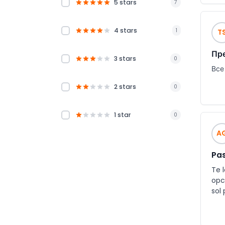
5 stars
7
4 stars
1
T
Пр
3 stars
0
Все
2 stars
0
1 star
0
A
Pas
Te 
opc
sol