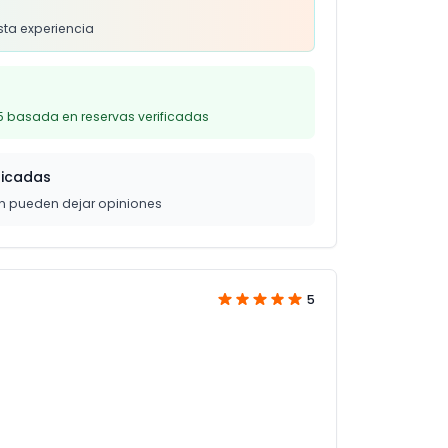
s
sta experiencia
5 basada en reservas verificadas
ficadas
on pueden dejar opiniones
5