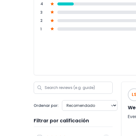
4
3
2
1
L
Ordenar por:
We 
Eve
Filtrar por calificación