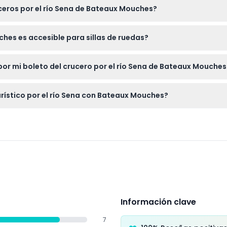
uceros por el río Sena de Bateaux Mouches?
los de 4 a 12 años deben estar acompañados por un adulto que pag
ches es accesible para sillas de ruedas?
de ruedas, garantizando una experiencia cómoda para los huésped
or mi boleto del crucero por el río Sena de Bateaux Mouches
en cancelarse, así que asegúrate de reservar la fecha y hora co
rístico por el río Sena con Bateaux Mouches?
os con comentario de audio en inglés o francés, viendo lugares 
la historia de París.
Información clave
7