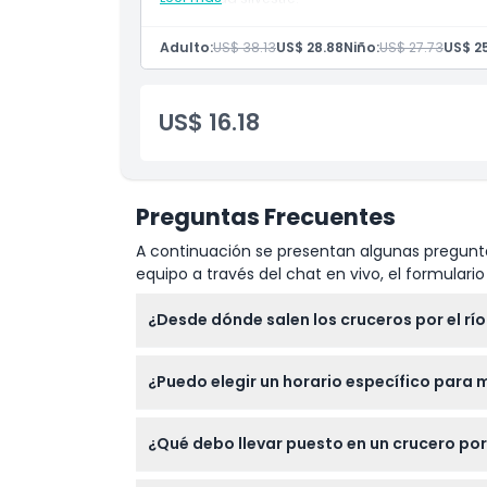
Incluye
Entradas para el crucero por el río Sena
Adulto:
US$ 38.13
US$ 28.88
Niño:
US$ 27.73
US$ 2
Entrada al Zoológico Ménagerie
Opciones de horario flexible
Experiencia familiar
US$ 16.18
Preguntas Frecuentes
A continuación se presentan algunas pregunta
equipo a través del chat en vivo, el formular
¿Desde dónde salen los cruceros por el rí
Todos los cruceros por el río Sena de Batea
¿Puedo elegir un horario específico para mi
No es necesario seleccionar un horario espe
¿Qué debo llevar puesto en un crucero po
durante el proceso de reserva en este sitio 
Vístete elegantemente, ya que se requiere r