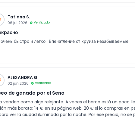
Tatiana S.
S
06 jul 2026
Verificado
екрасно
 очень быстро и легко . Впечатление от круиза незабываемые
ALEXANDRA G.
G
02 jun 2026
Verificado
eo de ganado por el Sena
lo venden como algo relajante. A veces el barco está un poco ll
ión más barata: 14 € en su página web, 20 € si lo compras en pe
 para ver la ciudad iluminada por la noche. Por ese precio, no se