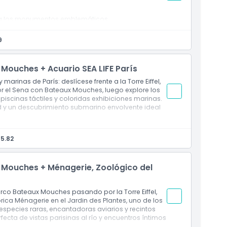
tas a los monumentos emblemáticos
vivo
 l’Alma)
9
 Mouches + Acuario SEA LIFE París
marinas de París: deslícese frente a la Torre Eiffel,
00 p. m.
or el Sena con Bateaux Mouches, luego explore los
dos
 piscinas táctiles y coloridas exhibiciones marinas.
ad y un descubrimiento submarino envolvente ideal
 p. m.
5.82
 Mouches + Ménagerie, Zoológico del
rco Bateaux Mouches pasando por la Torre Eiffel,
órica Ménagerie en el Jardin des Plantes, uno de los
species raras, encantadoras aviarios y recintos
ecta de vistas parisinas al río y encuentros íntimos