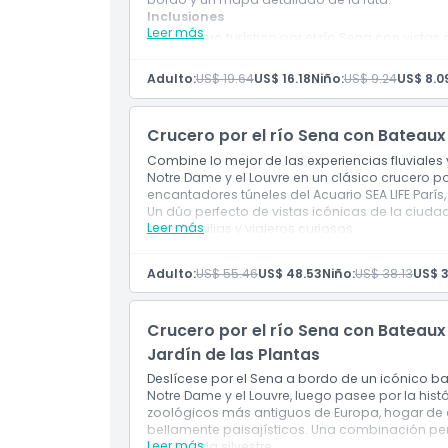
Inclusiones
Leer más
Exclusiones
Crucero turístico por el río Sena con vis
Guía de audio multilingüe y comentario en 
Embarque en Port de la Conférence (Pont de
Adulto:
US$ 19.64
US$ 16.18
Niño:
US$ 9.24
US$ 8.0
Horario de Apertura
Horario de apertura
Temporada Alta (abril–octubre)
Crucero por el río Sena con Bateaux
Opera diariamente (lunes–domingo)
Cosas a Saber
Salidas cada 30–45 minutos
Combine lo mejor de las experiencias fluviales y 
Horario de funcionamiento: 10:00 a. m. – 10:
Notre Dame y el Louvre en un clásico crucero p
Salida adicional a las 10:30 p. m. los sába
encantadores túneles del Acuario SEA LIFE París,
Temporada Baja (noviembre–marzo)
Ubicación
Un dúo perfecto de vistas icónicas de la ciud
Leer más
para familias y viajeros curiosos.
Opera diariamente (lunes–domingo)
Salidas cada 30–45 minutos
Horario de funcionamiento: 10:15 a. m. – 9:30
Código de Vestimenta
Adulto:
US$ 55.46
US$ 48.53
Niño:
US$ 38.13
US$ 3
Política de Cancelación
Crucero por el río Sena con Bateaux
Jardín de las Plantas
Deslícese por el Sena a bordo de un icónico ba
Notre Dame y el Louvre, luego pasee por la hist
zoológicos más antiguos de Europa, hogar de e
bellamente paisajísticos. Una combinación perf
Leer más
con la vida silvestre.