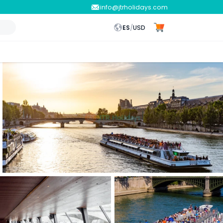
info@jtrholidays.com
ES
/
USD