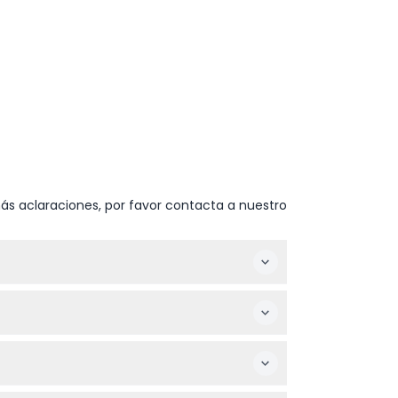
ás aclaraciones, por favor contacta a nuestro
'Alma en el 8º arrondissement.
de salida programados que se muestran
s cortos tipo bermuda ni gorras de béisbol,