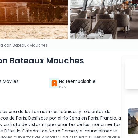
ena con Bateaux Mouches
 con Bateaux Mouches
s Móviles
No reembolsable
nulo
 es una de las formas más icónicas y relajantes de
os de París. Deslízate por el río Sena en París, Francia, a
y disfruta de vistas impresionantes de los monumentos
re Eiffel, la Catedral de Notre Dame y el mundialmente
res cubiertos de cristal y una cubierta superior al aire