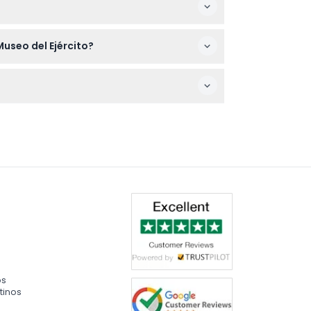
e movilidad puedan recorrer las exposiciones
useo del Ejército?
o que asegúrese de que sus planes estén
 p.m. (sujeto a cambios — por favor
os
tinos