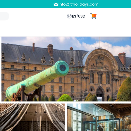
info@jtrholidays.com
ES
/
USD