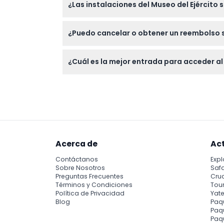
¿Las instalaciones del Museo del Ejército 
cómodos para explorar el museo.
Sí, el Musée de l'Armée es accesible para s
¿Puedo cancelar o obtener un reembolso si
cómodamente.
Las entradas compradas para el Musée de l
¿Cuál es la mejor entrada para acceder al 
firmes antes de reservar.
Acceda al museo en 129 rue de Grenelle de 1
confirme al momento de la reserva).
Acerca de
Ac
Contáctanos
Expl
Sobre Nosotros
Safa
Preguntas Frecuentes
Cru
Términos y Condiciones
Tour
Política de Privacidad
Yate
Blog
Paq
Paqu
Paq