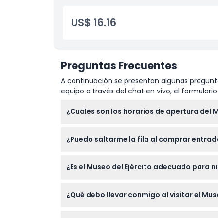
Acceso a las exposiciones temporales
Exclusiones
Entrada nocturna con descuento, si se sele
US$ 16.16
Horario de Apertura
Preguntas Frecuentes
Cosas a Saber
A continuación se presentan algunas pregunta
equipo a través del chat en vivo, el formular
Ubicación
¿Cuáles son los horarios de apertura del M
Cómo Llegar
El Musée de l'Armée está abierto todos los d
¿Puedo saltarme la fila al comprar entrada
cerrado el 1 de enero, 1 de mayo y 25 de d
Cómo Canjear
Sí, reservando su entrada en línea a través 
¿Es el Museo del Ejército adecuado para n
rápida.
Política de Cancelación
¡Absolutamente! Los niños de 0 a 18 años y 
¿Qué debo llevar conmigo al visitar el Muse
convierte en una excelente visita educativa 
Lleve solo lo necesario, ya que no se perm