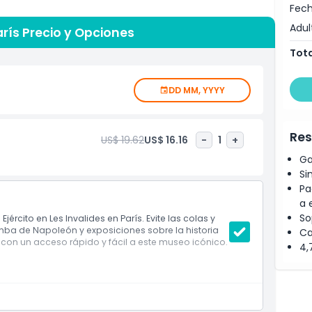
Fech
 l'Armée es la tumba de Napoleón Bonaparte, el famoso
Adul
museo solo para ver su hermoso lugar de descanso. El
arís Precio y Opciones
s pueden pasar horas caminando y aprendiendo sobre el
Tota
ia de batallas y guerras de manera sencilla e
DD MM, YYYY
ias, estudiantes y turistas que desean comprender la
ransporte público y está cerca de otros lugares famosos en
anceses, armas antiguas y eventos importantes en la
Res
US$ 19.62
US$ 16.16
-
1
+
para visitar. Asegúrate de incluir el Musée de l'Armée en
Ga
a educativa inteligente y divertida.
Si
Pa
a 
So
Ejército en Les Invalides en París. Evite las colas y
umba de Napoleón y exposiciones sobre la historia
Ca
a con un acceso rápido y fácil a este museo icónico.
4,
n
ón