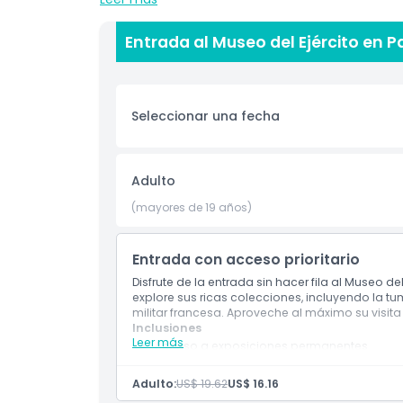
Uno de los principales atractivos del Musée de
emperador francés. Muchas personas visitan el 
Entrada al Museo del Ejército en P
museo es muy grande, por lo que los visitante
pasado. Hay muchas salas que explican la histor
interesante.
Seleccionar una fecha
El Musée de l'Armée es un gran lugar para famil
historia militar de Francia. Es fácil llegar en t
París. Si quieres aprender más sobre héroes fr
Adulto
historia, el Musée de l'Armée es el mejor museo 
tus planes de viaje por París para una experienci
(mayores de 19 años)
Entrada con acceso prioritario
Aspectos Destacados
Disfrute de la entrada sin hacer fila al Museo del 
explore sus ricas colecciones, incluyendo la t
militar francesa. Aproveche al máximo su visit
Inclusiones
Inclusiones
Leer más
Acceso a exposiciones permanentes
Acceso a la Cúpula y la tumba de Napoleó
Política para Niños y Adultos
Acceso al museo de Plans-reliefs
Adulto:
US$ 19.62
US$ 16.16
Acceso al Museo de la Orden de la Liberaci