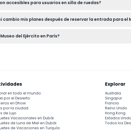
son accesibles para usuarios en silla de ruedas?
illas de ruedas, asegurando que los visitantes con necesidades d
 cambio mis planes después de reservar la entrada para el M
'Armée no son reembolsables y no pueden ser canceladas, por l
Museo del Ejército en París?
0:00 a.m. a 6:00 p.m., o por la Place Vauban de 2:00 p.m. a 6:00
tividades
Explorar
orar en todo el mundo
Australia
ri por el Desierto
Singapur
ceros en Dhow
Francia
s por la ciudad
Reino Unido
s de Lujo
Hong Kong
uetes Vacacionales en Dubái
Estados Unid
etes de Luna de Miel en Dubái
Todos los Des
uetes de Vacaciones en Turquía