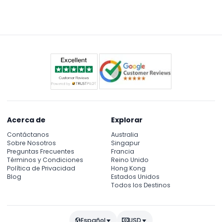
aquí mismo en este sitio web para evitar las filas y
asegurar su visita con anticipación.
Acerca de
Explorar
Contáctanos
Australia
Sobre Nosotros
Singapur
Preguntas Frecuentes
Francia
Términos y Condiciones
Reino Unido
Política de Privacidad
Hong Kong
Blog
Estados Unidos
Todos los Destinos
Español
USD