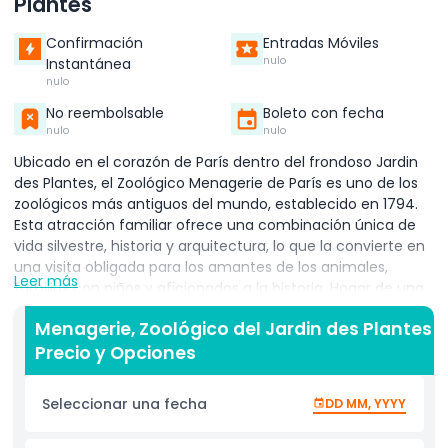
Plantes
Confirmación
Entradas Móviles
nulo
Instantánea
nulo
No reembolsable
Boleto con fecha
nulo
nulo
Ubicado en el corazón de París dentro del frondoso Jardin
des Plantes, el Zoológico Menagerie de París es uno de los
zoológicos más antiguos del mundo, establecido en 1794.
Esta atracción familiar ofrece una combinación única de
vida silvestre, historia y arquitectura, lo que la convierte en
una visita obligada para los amantes de los animales,
Leer más
familias con niños y aficionados a la historia. Hogar de una
gran variedad de animales exóticos, incluyendo
Menagerie, Zoológico del Jardin des Plantes
orangutanes, reptiles, pandas rojos y especies raras de
Precio y Opciones
aves, el zoológico es reconocido por su ambiente íntimo y
su fuerte enfoque en la conservación y educación
ambiental. Los visitantes pueden disfrutar de encuentros
Seleccionar una fecha
DD MM, YYYY
cercanos con los animales en un espacio tranquilo y para
caminar que es ideal para niños pequeños. Explore la