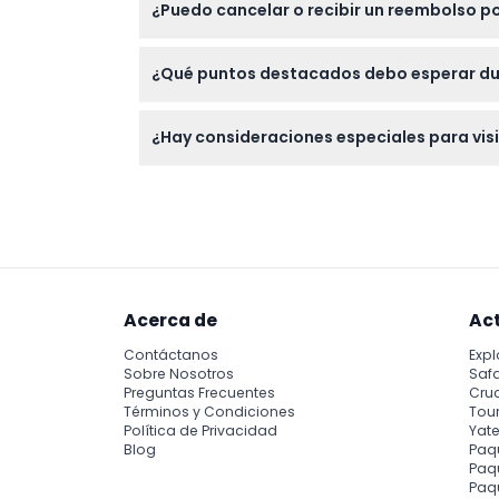
¿Puedo cancelar o recibir un reembolso p
explorará tanto el salón principal como las á
Las entradas para el Panteón no son reembo
¿Qué puntos destacados debo esperar dur
definitivos antes de reservar.
Verá magníficas pinturas sobre lienzo que r
¿Hay consideraciones especiales para visi
famosas como Víctor Hugo y Marie Curie, y d
El primer lunes laborable de cada mes, el Pa
apertura durante la reserva para planifica
Acerca de
Ac
Contáctanos
Expl
Sobre Nosotros
Safa
Preguntas Frecuentes
Cru
Términos y Condiciones
Tour
Política de Privacidad
Yate
Blog
Paq
Paqu
Paq