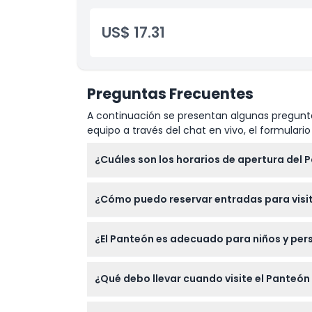
Inclusiones
US$ 17.31
Política para Niños y Adultos
Horario de Apertura
Preguntas Frecuentes
A continuación se presentan algunas pregunta
Ubicación
equipo a través del chat en vivo, el formular
¿Cuáles son los horarios de apertura del 
Política de Cancelación
El Panteón está abierto todos los días de 10
¿Cómo puedo reservar entradas para visit
cuenta que la última entrada es 45 minutos 
confirme al momento de la reserva).
Puede reservar sus entradas cómodamente en 
¿El Panteón es adecuado para niños y pe
que prefiera.
El Panteón es adecuado para adultos entre 
¿Qué debo llevar cuando visite el Panteón 
limitado o requerir supervisión, por lo que p
Lleve una identificación válida o la confi