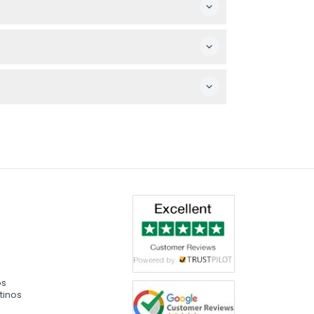
sí que asegúrese de que sus planes son
lorará la cripta con las tumbas de figuras
 Asegúrese de verificar los horarios de
mento de la reserva).
os
tinos