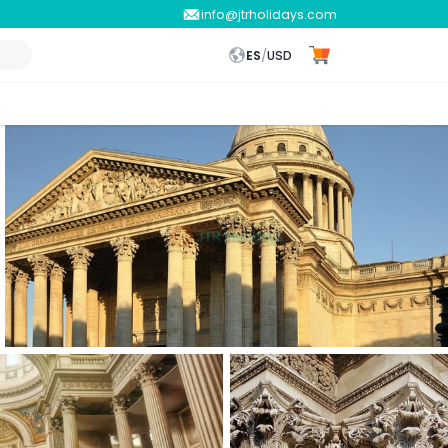
info@jtrholidays.com
ES
/
USD