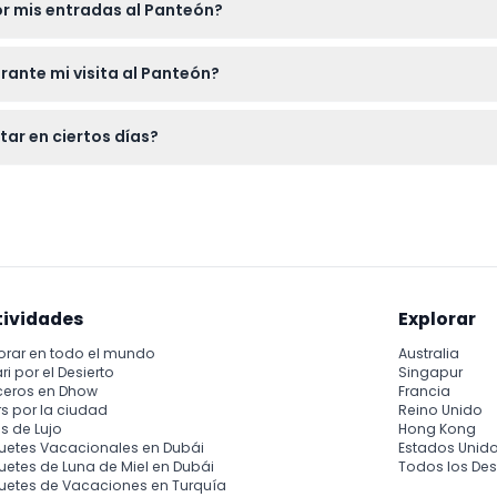
or mis entradas al Panteón?
reas de la cripta.
lsables y no se pueden cancelar bajo ninguna circunstancia, a
ante mi visita al Panteón?
epresentan la vida de Santa Genoveva y la historia francesa, exp
tar en ciertos días?
isfrutará de vistas panorámicas de París desde la cúpula.
nteón abre más tarde a las 12:00 p.m. en lugar de a las 10:00 a.m.
r en consecuencia (sujeto a cambios — por favor confirme al mo
tividades
Explorar
orar en todo el mundo
Australia
ri por el Desierto
Singapur
ceros en Dhow
Francia
s por la ciudad
Reino Unido
s de Lujo
Hong Kong
uetes Vacacionales en Dubái
Estados Unid
etes de Luna de Miel en Dubái
Todos los Des
uetes de Vacaciones en Turquía