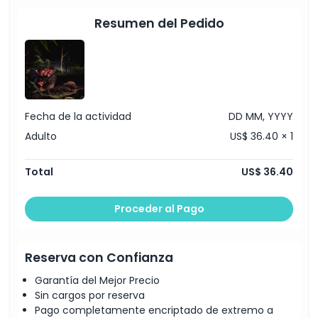
Inclusiones
Resumen del Pedido
Política para Niños y Adultos
Exclusiones
Fecha de la actividad
DD MM, YYYY
Adulto
US$ 36.40 × 1
Horario de Apertura
Total
US$ 36.40
Cosas a Saber
Proceder al Pago
Ubicación
Reserva con Confianza
Cómo Llegar
Garantía del Mejor Precio
Sin cargos por reserva
Cómo Canjear
Pago completamente encriptado de extremo a