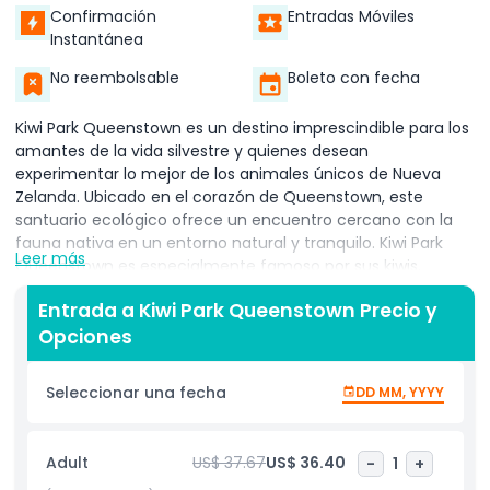
Confirmación
Entradas Móviles
Instantánea
No reembolsable
Boleto con fecha
Kiwi Park Queenstown es un destino imprescindible para los
amantes de la vida silvestre y quienes desean
experimentar lo mejor de los animales únicos de Nueva
Zelanda. Ubicado en el corazón de Queenstown, este
santuario ecológico ofrece un encuentro cercano con la
fauna nativa en un entorno natural y tranquilo. Kiwi Park
Leer más
Queenstown es especialmente famoso por sus kiwis,
brindando a los visitantes la rara oportunidad de ver estas
Entrada a Kiwi Park Queenstown Precio y
criaturas icónicas de cerca en sus casas nocturnas.
Opciones
Al explorar Kiwi Park Queenstown, también descubrirás
fascinantes exhibiciones que muestran otras aves y
Seleccionar una fecha
DD MM, YYYY
reptiles nativos, como el tuátara. El parque es un lugar
fantástico para aprender sobre los esfuerzos de
conservación dedicados a proteger la fauna única de
Adult
US$ 37.67
US$ 36.40
-
1
+
Nueva Zelanda. Las alimentaciones diarias y charlas