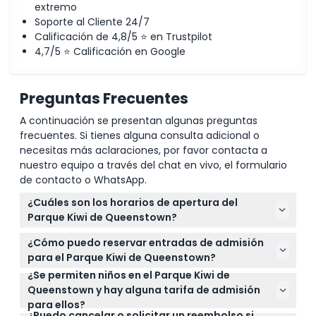
extremo
Soporte al Cliente 24/7
Política de Cancelación
Calificación de 4,8/5 ⭐ en Trustpilot
4,7/5 ⭐ Calificación en Google
Preguntas Frecuentes
A continuación se presentan algunas preguntas
frecuentes. Si tienes alguna consulta adicional o
necesitas más aclaraciones, por favor contacta a
nuestro equipo a través del chat en vivo, el formulario
de contacto o WhatsApp.
¿Cuáles son los horarios de apertura del
Parque Kiwi de Queenstown?
El Parque Kiwi de Queenstown está abierto todos los
¿Cómo puedo reservar entradas de admisión
días desde las 9:30 am, con horarios de cierre que
para el Parque Kiwi de Queenstown?
varían según la temporada: 6:30 pm en verano
¿Se permiten niños en el Parque Kiwi de
Puede reservar fácilmente sus entradas de
(última entrada a las 5:45 pm) y 5:00 pm en
Queenstown y hay alguna tarifa de admisión
admisión en línea aquí en este sitio web.
invierno (última entrada a las 4:15 pm). Está
para ellos?
Simplemente elija su fecha y verifique la
cerrado el día de Navidad (sujeto a cambios — por
¿Puedo cancelar o solicitar un reembolso si
Sí, se permiten niños de todas las edades. La