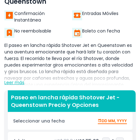
Queenstown
Confirmación
Entradas Móviles
Instantánea
No reembolsable
Boleto con fecha
El paseo en lancha rápida Shotover Jet en Queenstown es
una aventura emocionante que hará latir tu corazón con
fuerza. El recorrido te lleva por el río Shotover, donde
puedes experimentar giros emocionantes a alta velocidad
y giros bruscos. La lancha rápida está diseñada para
navegar por cañones estrechos y aguas poco profundas,
Leer más
ofreciéndote una experiencia única del impresionante
paisaje. Queenstown es conocida por sus paisajes
Paseo en lancha rápida Shotover Jet -
impresionantes, y el paseo en Shotover Jet te permite verlo
Queenstown Precio y Opciones
todo de cerca. Esta experiencia llena de acción es perfecta
para quienes buscan una descarga de adrenalina mientras
exploran el hermoso entorno al aire libre de Queenstown. Es
Seleccionar una fecha
DD MM, YYYY
una de las mejores maneras de disfrutar del río Shotover y
sus increíbles alrededores. Ya seas local o visitante, el
paseo en lancha rápida Shotover Jet en Queenstown es