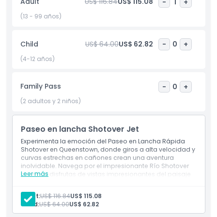
Adult
US$ 116.84
US$ 115.08
-
1
+
una actividad obligatoria para los amantes de la aventura.
(13 - 99 años)
Aspectos Destacados
Child
US$ 64.00
US$ 62.82
-
0
+
(4-12 años)
Inclusiones
Family Pass
-
0
+
Política para Niños y Adultos
(2 adultos y 2 niños)
No Adecuado Para
Paseo en lancha Shotover Jet
Experimenta la emoción del Paseo en Lancha Rápida
Horario de Apertura
Shotover en Queenstown, donde giros a alta velocidad y
curvas estrechas en cañones crean una aventura
inolvidable. Navega por el impresionante Río Shotover
Leer más
mientras disfrutas de vistas impresionantes del paisaje
Cosas a Saber
de Queenstown. Perfecto tanto para buscadores de
adrenalina como para amantes de la naturaleza.
Adult:
US$ 116.84
US$ 115.08
Inclusiones
Ubicación
Child:
US$ 64.00
US$ 62.82
Paseo en Shotover Jet de 30 minutos
Chaleco salvavidas obligatorio