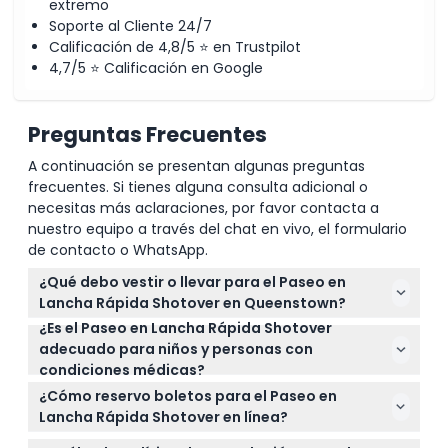
extremo
Soporte al Cliente 24/7
Calificación de 4,8/5 ⭐ en Trustpilot
4,7/5 ⭐ Calificación en Google
Preguntas Frecuentes
A continuación se presentan algunas preguntas
frecuentes. Si tienes alguna consulta adicional o
necesitas más aclaraciones, por favor contacta a
nuestro equipo a través del chat en vivo, el formulario
de contacto o WhatsApp.
¿Qué debo vestir o llevar para el Paseo en
Lancha Rápida Shotover en Queenstown?
¿Es el Paseo en Lancha Rápida Shotover
Es mejor llevar ropa cómoda y traer gafas de sol
adecuado para niños y personas con
para proteger tus ojos del sol y el agua. No es
condiciones médicas?
necesario ropa resistente al agua ya que te
Los niños de 5 a 15 años pueden participar en el
proporcionarán chaquetas impermeables durante
¿Cómo reservo boletos para el Paseo en
paseo; los niños de 10 a 15 pueden viajar sin
el paseo.
Lancha Rápida Shotover en línea?
acompañante si un padre o tutor está en el lugar. El
Puedes reservar tus boletos directamente en este