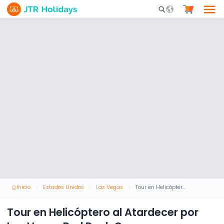
Mobile Search Opene
Inicio
Estados Unidos
Las Vegas
Tour en Helicóptero al Atardecer por Las Vegas Red Rock Canyon
Tour en Helicóptero al Atardecer por