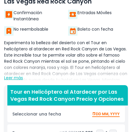
Las Vegas Red Rock Canyon
Confirmación
Entradas Móviles
Instantánea
No reembolsable
Boleto con fecha
Experimenta la belleza del desierto con el Tour en
helicóptero al atardecer en Red Rock Canyon de Las Vegas.
Este increíble tour te permite volar alto sobre el famoso
Red Rock Canyon mientras el sol se pone, pintando el cielo
con colores naranja, rosa y rojo. El Tour en helicóptero al
atardecer en Red Rock Canyon de Las Vegas comienza con
Leer más
un traslado suave desde tu hotel en Las Vegas. Mientras
vuelas sobre el impresionante Red Rock Canyon, disfrutarás
Tour en Helicóptero al Atardecer por Las
de vistas impresionantes del paisaje desértico, las coloridas
Vegas Red Rock Canyon Precio y Opciones
rocas y montañas que brillan con la luz del atardecer. Este
paseo en helicóptero es perfecto para parejas, familias y
cualquiera que desee un descanso tranquilo del bullicioso
Seleccionar una fecha
DD MM, YYYY
Strip de Las Vegas. El Tour en helicóptero al atardecer en
Red Rock Canyon de Las Vegas te brinda una oportunidad
única de ver la belleza de la naturaleza desde arriba y