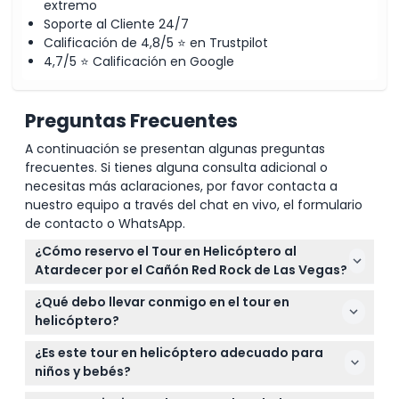
extremo
Soporte al Cliente 24/7
Calificación de 4,8/5 ⭐ en Trustpilot
4,7/5 ⭐ Calificación en Google
Preguntas Frecuentes
A continuación se presentan algunas preguntas
frecuentes. Si tienes alguna consulta adicional o
necesitas más aclaraciones, por favor contacta a
nuestro equipo a través del chat en vivo, el formulario
de contacto o WhatsApp.
¿Cómo reservo el Tour en Helicóptero al
Atardecer por el Cañón Red Rock de Las Vegas?
Puedes reservar fácilmente tu tour en helicóptero
¿Qué debo llevar conmigo en el tour en
al atardecer en línea aquí mismo en este sitio web,
helicóptero?
donde también puedes verificar la disponibilidad
Asegúrate de llevar una identificación con foto
para la fecha y hora que prefieras.
¿Es este tour en helicóptero adecuado para
emitida por el gobierno válida si tienes 18 años o
niños y bebés?
más, además de protector solar y gafas de sol para
Los niños de 0 a 2 años pueden volar gratis si no