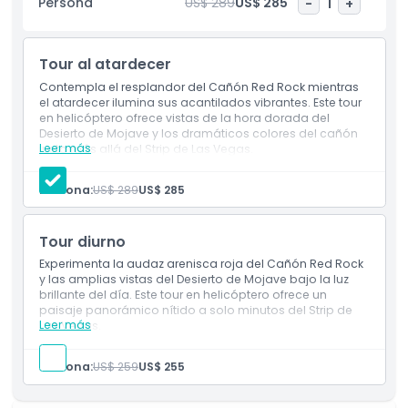
Persona
US$ 289
US$ 285
-
1
+
tomar fotos increíbles desde el cielo. Es una manera
relajante e inolvidable de disfrutar tu viaje a Las Vegas.
Reserva hoy tu Tour en helicóptero al atardecer en Red
Tour al atardecer
Rock Canyon de Las Vegas y haz tu visita aún más especial
con este vuelo al atardecer único en la vida.
Contempla el resplandor del Cañón Red Rock mientras
el atardecer ilumina sus acantilados vibrantes. Este tour
en helicóptero ofrece vistas de la hora dorada del
Desierto de Mojave y los dramáticos colores del cañón
Aspectos Destacados
Leer más
justo más allá del Strip de Las Vegas.
Incluye
Vuelo al atardecer por Red Rock
Persona:
US$ 289
US$ 285
Vistas del Desierto de Mojave
Inclusiones
Traslados desde el Strip
Tour diurno
Política para Niños y Adultos
Experimenta la audaz arenisca roja del Cañón Red Rock
y las amplias vistas del Desierto de Mojave bajo la luz
brillante del día. Este tour en helicóptero ofrece un
Exclusiones
paisaje panorámico nítido a solo minutos del Strip de
Leer más
Las Vegas.
Incluye
Cosas a Saber
Vuelo diurno sobre Red Rock
Persona:
US$ 259
US$ 255
Paisaje panorámico del desierto
Traslados al Strip
Ubicación