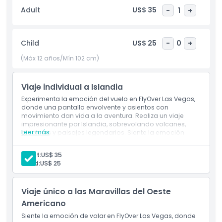
has soñado con visitar. Ya sea que explores el Oeste
Adult
US$ 35
-
1
+
Americano u otros destinos increíbles, FlyOver Las Vegas
ofrece una aventura única e inolvidable. Ubicada justo en el
Strip de Las Vegas, esta atracción es perfecta para
Child
US$ 25
-
0
+
visitantes de todas las edades que buscan una experiencia
emocionante y familiar. FlyOver Las Vegas es una manera
(Máx 12 años/Mín 102 cm)
ideal de tomar un descanso del bullicio de la ciudad
mientras disfrutas de una aventura inolvidable. Ya seas un
Viaje individual a Islandia
visitante por primera vez o un viajero recurrente, este
paseo es una actividad imprescindible en Las Vegas.
Experimenta la emoción del vuelo en FlyOver Las Vegas,
donde una pantalla envolvente y asientos con
movimiento dan vida a la aventura. Realiza un viaje
impresionante por Islandia, sobrevolando volcanes,
Aspectos Destacados
Leer más
glaciares y paisajes legendarios. Siente la emoción
mientras los efectos especiales y las visuales inmersivas
te transportan sobre impresionantes maravillas
Adult:
US$ 35
naturales. Los participantes deben medir al menos 102
Inclusiones
Child:
US$ 25
cm de altura para unirse a esta experiencia inolvidable.
Política para Niños y Adultos
Viaje único a las Maravillas del Oeste
Americano
No Adecuado Para
Siente la emoción de volar en FlyOver Las Vegas, donde