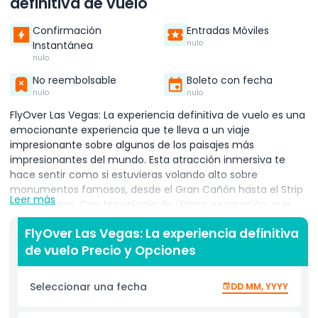
definitiva de vuelo
Confirmación
Entradas Móviles
nulo
Instantánea
nulo
No reembolsable
Boleto con fecha
nulo
nulo
FlyOver Las Vegas: La experiencia definitiva de vuelo es una
emocionante experiencia que te lleva a un viaje
impresionante sobre algunos de los paisajes más
impresionantes del mundo. Esta atracción inmersiva te
hace sentir como si estuvieras volando alto sobre
monumentos famosos, desde el Gran Cañón hasta el Strip
Leer más
de Las Vegas. Con tecnología de última generación, que
incluye asientos con movimiento, efectos de viento y
FlyOver Las Vegas: La experiencia definitiva
aromas, FlyOver Las Vegas crea una sensación de vuelo
de vuelo Precio y Opciones
realista que te dejará maravillado. Siente la emoción
mientras planeas sobre montañas, ríos y paisajes urbanos,
todo mientras disfrutas de un paseo suave y sin
Seleccionar una fecha
DD MM, YYYY
interrupciones. La enorme pantalla curva y los
impresionantes visuales te transportan a lugares que solo