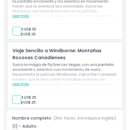
la pantalla envolvente y los asientos en movimiento
hacen que la aventura sea inolvidable. Surca las
Maravillas del Oeste Americano en la película,
Horario de Apertura
Leer más
explorando vastas praderas, montañas imponentes y
monumentos urbanos icónicos. Experimenta la belleza
impresionante de los Estados Unidos desde arriba con
Cosas a Saber
Adult:
US$ 35
efectos especiales inmersivos.
Los pasajeros deben
Child:
US$ 25
medir al menos 102 cm para disfrutar de este
emocionante paseo.
Ubicación
Viaje Sencillo a Windborne: Montañas
Rocosas Canadienses
Cómo Llegar
Surca la magia de FlyOver Las Vegas, con una pantalla
envolvente y asientos con movimiento de vuelo.
Experimenta la película Windborne: Call of the Canadian
Política de Cancelación
Rockies, que te lleva sobre montañas icónicas, las
Leer más
impresionantes aguas del Lago Maligne y las cumbres
nevadas del Monte Somervell. Sumérgete en esta
aventura impresionante con visuales cautivadores y
Adult:
US$ 35
efectos de movimiento.
Los pasajeros deben medir al
Child:
US$ 25
menos 102 cm para participar.
Nombre completo
(Por favor, introduzca inglés)
(1) - Adulto