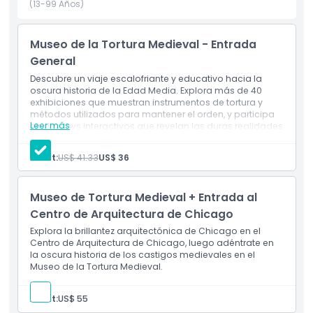
inocentes. Más que macabro, el Museo de Tortura Medieval
(13-99 Años)
de Chicago es un viaje revelador a través de la historia de
los derechos humanos, invitando a una profunda reflexión
Museo de la Tortura Medieval - Entrada
sobre la evolución de la ley y la justicia. Abierto todo el año,
General
esta atracción única es una visita obligada para amantes
de la historia, viajeros curiosos y quienes se sienten
Descubre un viaje escalofriante y educativo hacia la
oscura historia de la Edad Media. Explora más de 40
intrigados por el lado más oscuro del pasado.
exhibiciones que muestran instrumentos de tortura y
métodos utilizados para mantener el orden, y participa
Leer más
en displays interactivos que revelan las duras realidades
Aspectos Destacados
enfrentadas por prisioneros y verdugos de la época.
Adult:
US$ 41.33
US$ 36
Inclusiones
Museo de Tortura Medieval + Entrada al
Centro de Arquitectura de Chicago
Política para Niños y Adultos
Explora la brillantez arquitectónica de Chicago en el
Centro de Arquitectura de Chicago, luego adéntrate en
la oscura historia de los castigos medievales en el
Exclusiones
Museo de la Tortura Medieval.
Horario de Apertura
Adult:
US$ 55