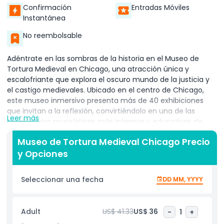
Confirmación
Entradas Móviles
Instantánea
No reembolsable
Adéntrate en las sombras de la historia en el Museo de
Tortura Medieval en Chicago, una atracción única y
escalofriante que explora el oscuro mundo de la justicia y
el castigo medievales. Ubicado en el centro de Chicago,
este museo inmersivo presenta más de 40 exhibiciones
que invitan a la reflexión, convirtiéndolo en una de las
Leer más
experiencias museísticas más intensas y educativas de
Chicago. Los visitantes son transportados a la Edad Media,
Museo de Tortura Medieval Chicago Precio
donde el miedo, la superstición y el poder moldeaban
y Opciones
métodos brutales de control. Descubre réplicas a tamaño
real de infames dispositivos de tortura como la doncella de
hierro, el potro, la rueda de romper huesos y la guillotina,
Seleccionar una fecha
DD MM, YYYY
todos presentados con contexto histórico y narrativas
vívidas. El museo también cuenta con exhibiciones
interactivas que permiten a los visitantes experimentar el
Adult
US$ 41.33
US$ 36
-
1
+
horror psicológico sufrido por las víctimas, muchas de ellas