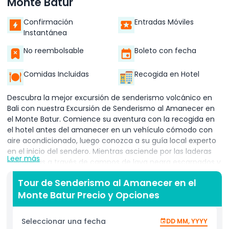
Monte Batur
Confirmación
Entradas Móviles
Instantánea
No reembolsable
Boleto con fecha
Comidas Incluidas
Recogida en Hotel
Descubra la mejor excursión de senderismo volcánico en
Bali con nuestra Excursión de Senderismo al Amanecer en
el Monte Batur. Comience su aventura con la recogida en
el hotel antes del amanecer en un vehículo cómodo con
aire acondicionado, luego conozca a su guía local experto
en el inicio del sendero. Mientras asciende por las laderas
Leer más
volcánicas a través de campos de lava negra escarpados y
exuberante follaje tropical, aprenda sobre la fascinante
Tour de Senderismo al Amanecer en el
geología del Monte Batur y la cultura local balinesa. Llegue
Monte Batur Precio y Opciones
a la cima justo a tiempo para presenciar un impresionante
amanecer sobre el lago del cráter del Monte Batur,
mientras los rayos de luz dorada iluminan la caldera
Seleccionar una fecha
DD MM, YYYY
circundante y los picos distantes de Agung y Abang.