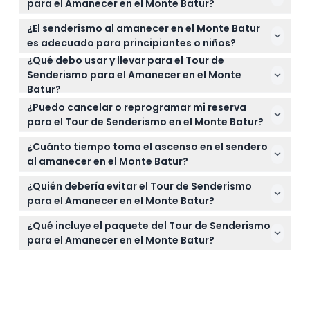
para el Amanecer en el Monte Batur?
El tour comienza temprano con recogidas en el
¿El senderismo al amanecer en el Monte Batur
hotel entre la 1:15 AM y las 2:15 AM, dependiendo de
es adecuado para principiantes o niños?
su ubicación, para que pueda llegar a la cima a
¿Qué debo usar y llevar para el Tour de
El sendero se considera moderado y adecuado
tiempo para el amanecer (sujeto a cambios — por
Senderismo para el Amanecer en el Monte
para principiantes, pero no se permite la
favor confirme al momento de la reserva).
Batur?
participación de niños menores de 8 años en este
Use zapatos cómodos para senderismo y ropa en
tour.
¿Puedo cancelar o reprogramar mi reserva
capas, ya que puede hacer frío antes del
para el Tour de Senderismo en el Monte Batur?
amanecer. Lleve una linterna, agua y una chaqueta
Los boletos para este tour no son reembolsables y
ligera para la caminata temprano en la mañana.
¿Cuánto tiempo toma el ascenso en el sendero
no pueden ser cancelados o reprogramados, así
al amanecer en el Monte Batur?
que asegúrese de elegir cuidadosamente la fecha
La caminata a la cima típicamente toma entre 1.5
y hora.
¿Quién debería evitar el Tour de Senderismo
y 2 horas, dependiendo de su nivel de condición
para el Amanecer en el Monte Batur?
física.
Este tour no es adecuado para personas mayores
¿Qué incluye el paquete del Tour de Senderismo
de 65 años, mujeres embarazadas, usuarios de
para el Amanecer en el Monte Batur?
sillas de ruedas, personas con discapacidades para
El paquete incluye traslados compartidos de ida y
caminar o cualquiera con problemas cardíacos o
vuelta, desayuno cocido al vapor por calor
de espalda.
volcánico, entrada, seguro, café y té, agua y un
guía local experto.