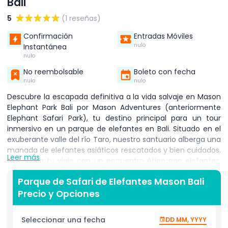
Bali
5
(1 reseñas)
Confirmación
Entradas Móviles
nulo
Instantánea
nulo
No reembolsable
Boleto con fecha
nulo
nulo
Descubre la escapada definitiva a la vida salvaje en Mason
Elephant Park Bali por Mason Adventures (anteriormente
Elephant Safari Park), tu destino principal para un tour
inmersivo en un parque de elefantes en Bali. Situado en el
exuberante valle del río Taro, nuestro santuario alberga una
manada de elefantes asiáticos rescatados y bien cuidados.
Leer más
Comienza tu viaje con un encuentro ético con elefantes,
donde aprenderás sobre el comportamiento de los
Parque de Safari de Elefantes Mason Bali
elefantes y los esfuerzos de conservación gracias a
Precio y Opciones
nuestros experimentados mahouts. Participa en una sesión
práctica de alimentación, ofreciendo frutas y verduras
frescas a estos gentiles gigantes, y siente la emoción de
Seleccionar una fecha
DD MM, YYYY
bañarlos en las frescas aguas del río. Después de la