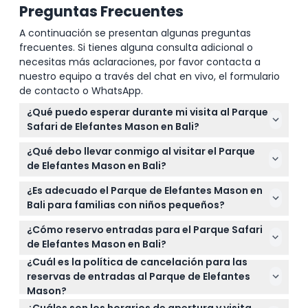
Preguntas Frecuentes
A continuación se presentan algunas preguntas
frecuentes. Si tienes alguna consulta adicional o
necesitas más aclaraciones, por favor contacta a
nuestro equipo a través del chat en vivo, el formulario
de contacto o WhatsApp.
¿Qué puedo esperar durante mi visita al Parque
Safari de Elefantes Mason en Bali?
Puedes disfrutar de experiencias prácticas como
¿Qué debo llevar conmigo al visitar el Parque
alimentar, bañar y caminar junto a elefantes de
de Elefantes Mason en Bali?
Sumatra, además de tomar fotos memorables
Asegúrate de llevar un sombrero, protección solar,
mientras apoyas esfuerzos de conservación.
¿Es adecuado el Parque de Elefantes Mason en
repelente de insectos, ropa de baño y un cambio
Bali para familias con niños pequeños?
de ropa para mantenerte cómodo durante tu
Los niños menores de 5 años requieren un boleto
visita.
¿Cómo reservo entradas para el Parque Safari
infantil para ciertas actividades y los bebés no
de Elefantes Mason en Bali?
pueden participar en los paseos en elefante;
¿Cuál es la política de cancelación para las
Puedes reservar tus entradas de forma segura en
verifica las restricciones de edad al reservar en
reservas de entradas al Parque de Elefantes
línea aquí mismo en este sitio web, donde también
línea.
Mason?
puedes consultar disponibilidad y elegir entre
Las entradas no son reembolsables y no se pueden
diversas experiencias con elefantes.