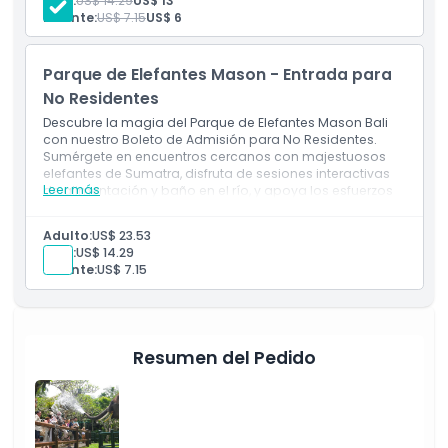
Niño:
US$ 14.29
US$ 13
Infante:
US$ 7.15
US$ 6
Aspectos Destacados
Parque de Elefantes Mason - Entrada para
No Residentes
Inclusiones
Descubre la magia del Parque de Elefantes Mason Bali
con nuestro Boleto de Admisión para No Residentes.
Sumérgete en encuentros cercanos con majestuosos
Política para Niños y Adultos
elefantes de Sumatra, disfruta de sesiones interactivas
Leer más
de alimentación y baño en el río, y apoya los esfuerzos
de conservación ética. Reserva hoy tu tour en el parque
Horario de Apertura
de elefantes de Bali para una experiencia de vida
Adulto:
US$ 23.53
silvestre inolvidable.
Niño:
US$ 14.29
Infante:
US$ 7.15
Cosas a Saber
Ubicación
Resumen del Pedido
Código de Vestimenta