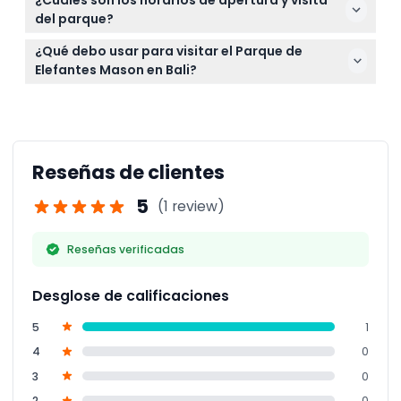
¿Cuáles son los horarios de apertura y visita
cancelar, así que asegúrate de que tus planes
del parque?
estén confirmados antes de reservar.
El parque está abierto todos los días de 8:00 a.m. a
¿Qué debo usar para visitar el Parque de
6:00 p.m. con sesiones de experiencia desde las
Elefantes Mason en Bali?
10:00 a.m. hasta las 5:00 p.m. (sujeto a cambios —
Usa zapatos cómodos para caminar y ropa ligera
por favor confirma al momento de la reserva).
adecuada para el exterior, especialmente si
planeas participar en el baño o en caminatas con
los elefantes.
Reseñas de clientes
5
(1 review)
Reseñas verificadas
Desglose de calificaciones
5
1
4
0
3
0
2
0