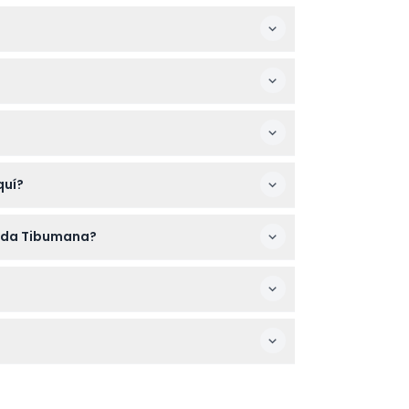
para navegar el trayecto antes del amanecer
 embarazadas o cualquiera con problemas
 la cima justo al amanecer.
quí?
 de guía, directamente en este sitio web.
scada Tibumana?
te la fecha y hora de su reserva.
.
e experiencia en los senderos volcánicos.