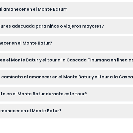
al amanecer en el Monte Batur?
 que puede hacer frío en la cima. Lleve una linterna o frontal 
ur es adecuada para niños o viajeros mayores?
dratado.
y no se recomienda para personas mayores de 65 años, mujeres
ecer en el Monte Batur?
 horas, comenzando entre las 3:30 AM y las 4:00 AM para llegar a
n el Monte Batur y el tour a la Cascada Tibumana en línea a
binado, que incluye traslados compartidos, desayuno y servicios
la caminata al amanecer en el Monte Batur y el tour a la Ca
ueden cancelar, así que asegúrese de seleccionar cuidadosamen
a en el Monte Batur durante este tour?
á relajarse y nadar en la hermosa poza de la Cascada Tibumana
 amanecer en el Monte Batur?
a la caminata para garantizar la seguridad y brindar una excelent