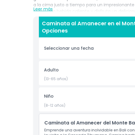
a la cima justo a tiempo para un impresionante
Leer más
Toma una bebida caliente y disfruta un delicios
cielo encenderse con vibrantes tonos naranjas 
Caminata al Amanecer en el Mont
tour de trekking en Bali hacia la tranquila Cas
Opciones
tropical, la cascada cae en una piscina de inmer
fotos inolvidables. Explora los senderos ocultos 
fauna únicas de la isla.
Seleccionar una fecha
Aspectos Destacados
Adulto
(13-65 años)
Inclusiones
Niño
Política para Niños y Adultos
(8-12 años)
Hora de Recogida / Hora de Entrega
Caminata al Amanecer del Monte Bat
Emprende una aventura inolvidable en Bali con
No Adecuado Para