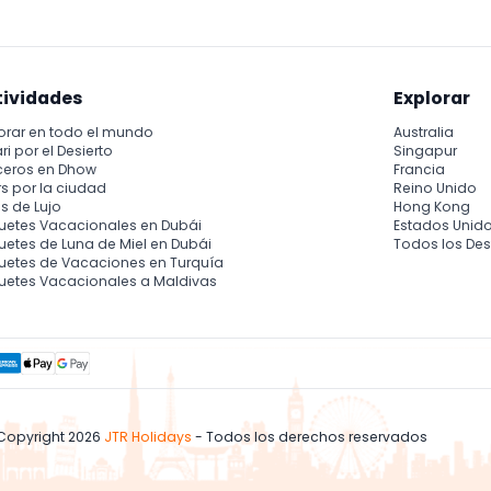
tividades
Explorar
orar en todo el mundo
Australia
ri por el Desierto
Singapur
ceros en Dhow
Francia
s por la ciudad
Reino Unido
s de Lujo
Hong Kong
uetes Vacacionales en Dubái
Estados Unid
etes de Luna de Miel en Dubái
Todos los Des
uetes de Vacaciones en Turquía
uetes Vacacionales a Maldivas
Copyright 2026
JTR Holidays
- Todos los derechos reservados