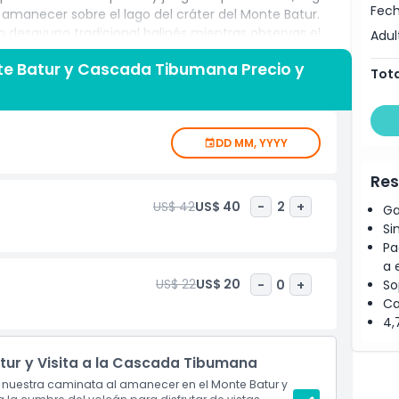
Fech
 amanecer sobre el lago del cráter del Monte Batur.
o desayuno tradicional balinés mientras observas el
Adul
y rosas. Después de descender del volcán, continúa tu
e Batur y Cascada Tibumana Precio y
cada Tibumana. Ubicada dentro de la exuberante selva
Tota
sión cristalina donde podrás nadar, relajarte y capturar
alrededor de las cataratas y aprende sobre la flora y
DD MM, YYYY
Res
US$ 42
US$ 40
-
2
+
Ga
Si
Pa
a 
US$ 22
US$ 20
-
0
+
So
Ca
4,
ur y Visita a la Cascada Tibumana
 nuestra caminata al amanecer en el Monte Batur y