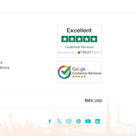
os
tinos
ES
/
USD