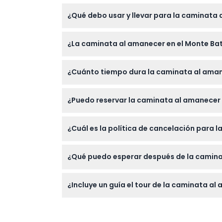
¿Qué debo usar y llevar para la caminata 
Use zapatos resistentes y vista en capas ya
¿La caminata al amanecer en el Monte Bat
y lleve suficiente agua para mantenerse hi
No se permiten niños menores de 8 años, 
¿Cuánto tiempo dura la caminata al aman
cardíacos, de espalda o para caminar.
El ascenso suele tomar alrededor de 2 a 2.5
¿Puedo reservar la caminata al amanecer e
Sí, puede reservar fácilmente este tour com
¿Cuál es la política de cancelación para 
Los boletos no son reembolsables y no se p
¿Qué puedo esperar después de la caminat
Después de descender el Monte Batur, podr
¿Incluye un guía el tour de la caminata al
Sí, un guía experto local con licencia lider