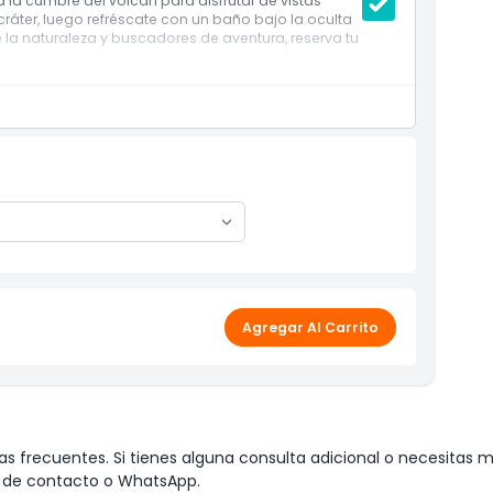
la cumbre del volcán para disfrutar de vistas
ráter, luego refréscate con un baño bajo la oculta
a naturaleza y buscadores de aventura, reserva tu
ionados de Bali
aminata, recibimiento y charla de seguridad
l Monte Batur
o del cráter del Monte Batur
pasea alrededor del borde del cráter
bajo la cascada
Agregar Al Carrito
iones climáticas o de tráfico.
s frecuentes. Si tienes alguna consulta adicional o necesitas m
io de contacto o WhatsApp.