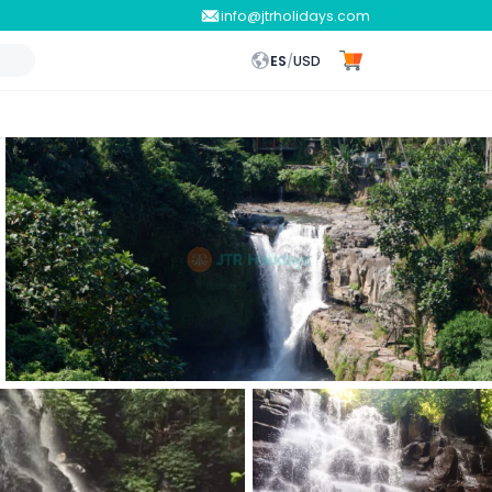
info@jtrholidays.com
ES
/
USD