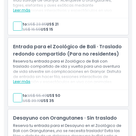
vida salvaje de Gianyar. Acérquese a orangutanes,
tigres, elefantes y aves exóticas mediante
Leer más
alimentaciones interactivas y espectáculos en vivo.
Política para Niños y Adultos
¡Perfecto para turistas y familias!
No Incluye
Adulto:
US$ 23.85
US$ 21
Recogida y devolución en el hotel
Niño:
US$ 16.55
US$ 15
Comidas y bebidas
Exclusiones
Otros gastos personales.
Incluye
Entrada para el Zoológico de Bali · Traslado
1 entrada(s) para Bali Zoo
Horario de Apertura
redondo compartido (Para no residentes)
Seguro proporcionado por el operador
Jungle Splash Waterplay
Reserva tu entrada para el Zoológico de Bali con
Encuentros con animales y espectáculo.
traslado compartido de ida y vuelta para una aventura
Cosas a Saber
de vida silvestre sin complicaciones en Gianyar. Disfruta
de entrada sin hacer fila, sesiones interactivas de
Leer más
alimentación y espectáculos en vivo con animales.
Ubicación
Incluye traslados al hotel y encuentros cercanos con
orangutanes, tigres y más.
Adulto:
US$ 55.49
US$ 50
Exclusiones
Niño:
US$ 39.19
US$ 35
Cómo Canjear
Otros gastos personales.
Incluye
1 entrada(s) al Zoológico de Bali
Desayuno con Orangutanes · Sin traslado
Política de Cancelación
Almuerzo
Reserva tu entrada para el Desayuno en el Zoológico de
Traslados de ida y vuelta desde y hacia tu hotel
Bali con Orangutanes, ¡no se necesita traslado! Evita las
Seguro proporcionado por el operador
filas y disfruta de un delicioso desayuno buffet junto a