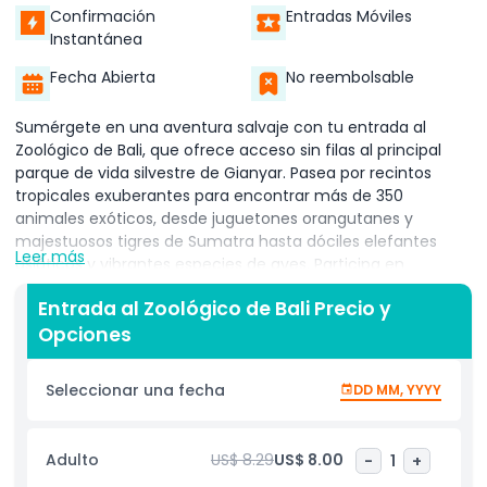
Confirmación
Entradas Móviles
Instantánea
Fecha Abierta
No reembolsable
Sumérgete en una aventura salvaje con tu entrada al
Zoológico de Bali, que ofrece acceso sin filas al principal
parque de vida silvestre de Gianyar. Pasea por recintos
tropicales exuberantes para encontrar más de 350
animales exóticos, desde juguetones orangutanes y
majestuosos tigres de Sumatra hasta dóciles elefantes
Leer más
asiáticos y vibrantes especies de aves. Participa en
sesiones interactivas de alimentación animal y acércate a
Entrada al Zoológico de Bali Precio y
jirafas, rinocerontes y al adorable dragón de Komodo en un
Opciones
entorno seguro y guiado. No te pierdas los emocionantes
espectáculos de loros y reptiles, donde expertos
manejadores demuestran impresionantes trucos con aves
Seleccionar una fecha
DD MM, YYYY
y fascinantes comportamientos de reptiles. Los niños
disfrutarán en la Granja para Niños, donde pueden
alimentar con biberón cabritos y aprender de primera
Adulto
US$ 8.29
US$ 8.00
-
1
+
mano sobre el cuidado animal. Mejora tu experiencia con