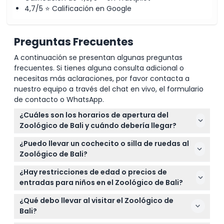
4,7/5 ⭐ Calificación en Google
Preguntas Frecuentes
A continuación se presentan algunas preguntas
frecuentes. Si tienes alguna consulta adicional o
necesitas más aclaraciones, por favor contacta a
nuestro equipo a través del chat en vivo, el formulario
de contacto o WhatsApp.
¿Cuáles son los horarios de apertura del
Zoológico de Bali y cuándo debería llegar?
El Zoológico de Bali está abierto todos los días de
¿Puedo llevar un cochecito o silla de ruedas al
9:00 a.m. a 5:00 p.m., con la última entrada una
Zoológico de Bali?
hora antes del cierre. Es mejor llegar temprano en
Sí, el Zoológico de Bali es accesible para cochecitos
el día para disfrutar de todos los encuentros con
¿Hay restricciones de edad o precios de
y sillas de ruedas, lo que facilita a las familias y
animales y espectáculos (sujeto a cambios — por
entradas para niños en el Zoológico de Bali?
visitantes con necesidades de movilidad explorar el
favor confirme al momento de la reserva).
Los niños de 0 a 1 año entran gratis, mientras que
parque cómodamente.
¿Qué debo llevar al visitar el Zoológico de
cualquier persona de 13 años en adelante paga el
Bali?
precio estándar de entrada para adultos. Los niños
Lleve calzado cómodo, protección solar como