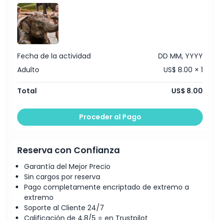
Seguro proporcionado por el operador
Sesión I (9:30 a. m. - 2:00 p. m.)
Desayuno con Orangután (desayuno completo de
menú occidental, selección de frutas, café, té y
jugos)
Actividad divertida de lodo con elefante
Fecha de la actividad
DD MM, YYYY
Alimentación del elefante
Té o café de bienvenida y snack
Adulto
US$ 8.00 × 1
Toalla.
Total
US$ 8.00
Proceder al Pago
Reserva con Confianza
Garantía del Mejor Precio
Sin cargos por reserva
Pago completamente encriptado de extremo a
extremo
Soporte al Cliente 24/7
Calificación de 4,8/5 ⭐ en Trustpilot