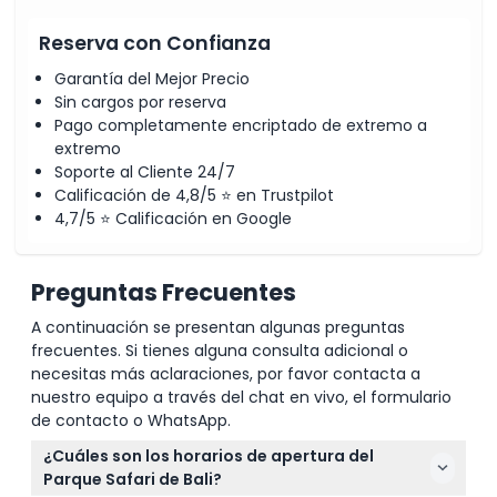
1 coche para 5 personas.
Cosas Que Debe Saber
Reserva con Confianza
No se permite la reentrada después de salir del lugar
Todos los tipos de productos, inclusiones,
Garantía del Mejor Precio
instalaciones, presentaciones de espectáculos y
Sin cargos por reserva
servicios están sujetos a disponibilidad y cambios
Pago completamente encriptado de extremo a
para mantener un protocolo adecuado CHSE
(Limpieza, Salud, Seguridad, Sostenibilidad
extremo
Ambiental)
Soporte al Cliente 24/7
No se permiten alimentos ni bebidas externos dentro
Calificación de 4,8/5 ⭐ en Trustpilot
del lugar
4,7/5 ⭐ Calificación en Google
Esta actividad es accesible para cochecitos y sillas
de ruedas.
Preguntas Frecuentes
A continuación se presentan algunas preguntas
frecuentes. Si tienes alguna consulta adicional o
necesitas más aclaraciones, por favor contacta a
nuestro equipo a través del chat en vivo, el formulario
de contacto o WhatsApp.
¿Cuáles son los horarios de apertura del
Parque Safari de Bali?