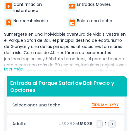
Confirmación
Entradas Móviles
Instantánea
No reembolsable
Boleto con fecha
Sumérgete en una inolvidable aventura de vida silvestre en
el Parque Safari de Bali, el principal destino de ecoturismo
de Gianyar y una de las principales atracciones familiares
de la isla. Con más de 40 hectáreas de exuberantes
jardines tropicales y hábitats temáticos, el parque te pone
cara a cara con más de 60 especies, incluidos majestuosos
Leer más
tigres de Sumatra, dragones de Komodo en peligro de
extinción, elefantes gráciles y coloridas aves tropicales.
Entrada al Parque Safari de Bali Precio y
Comienza tu viaje con un emocionante paseo en safari,
Opciones
donde guías expertos te llevan por las zonas africana, india
e indonesia para avistar jirafas, cebras y estorninos de Bali
en entornos naturalistas. Opta por un Safari a Lomo de
Seleccionar una fecha
DD MM, YYYY
Elefante para recorrer la sabana y disfrutar de vistas
panorámicas de la fauna en libertad. No te pierdas el
espectáculo diario de Aves y Reptiles ni las enérgicas
Adulto
US$ 38.85
US$ 36
-
1
+
Presentaciones de Danza Cultural, que muestran la rica