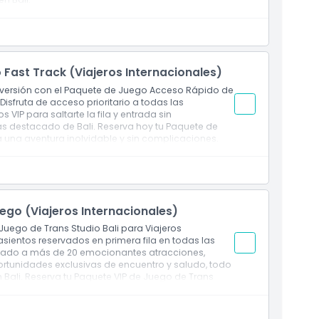
 Fast Track (Viajeros Internacionales)
 diversión con el Paquete de Juego Acceso Rápido de
Disfruta de acceso prioritario a todas las
s VIP para saltarte la fila y entrada sin
s destacado de Bali. Reserva hoy tu Paquete de
 una aventura inolvidable y sin complicaciones.
uego (Viajeros Internacionales)
Juego de Trans Studio Bali para Viajeros
 asientos reservados en primera fila en todas las
imitado a más de 20 emocionantes atracciones,
ortunidades exclusivas de encuentro y saludo, todo
ali. Reserva tu Paquete VIP de Juego de Trans
rque temático interior de lujo y sin complicaciones.