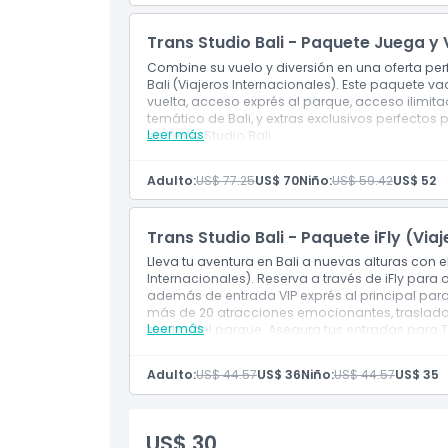
Trans Studio Bali - Paquete Juega y 
Combine su vuelo y diversión en una oferta per
Bali (Viajeros Internacionales). Este paquete v
vuelta, acceso exprés al parque, acceso ilimit
temático de Bali, y extras exclusivos perfectos
Leer más
en Trans Studio Bali.
Incluye
Admisión a las atracciones
Adulto:
US$ 77.25
US$ 70
Niño:
US$ 59.42
US$ 52
Trans Studio Bali - Paquete iFly (Via
Lleva tu aventura en Bali a nuevas alturas con el
Internacionales). Reserva a través de iFly para
además de entrada VIP exprés al principal parq
más de 20 atracciones emocionantes, traslado
Leer más
dentro del parque. Asegura tus entradas para T
experiencia inolvidable en el parque temático d
Adulto:
US$ 44.57
US$ 36
Niño:
US$ 44.57
US$ 35
US$ 30