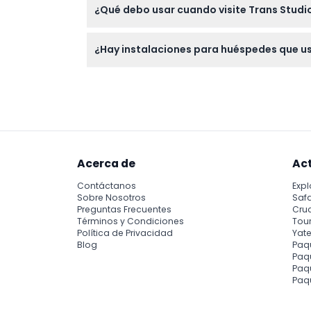
¿Qué debo usar cuando visite Trans Studio
de reservar.
Use ropa casual y cómoda, adecuada para ca
¿Hay instalaciones para huéspedes que usa
Sí, los participantes que usen sillas de r
accesibilidad en el sitio web oficial de Trans 
Acerca de
Ac
Contáctanos
Expl
Sobre Nosotros
Safa
Preguntas Frecuentes
Cru
Términos y Condiciones
Tour
Política de Privacidad
Yate
Blog
Paq
Paqu
Paq
Paq