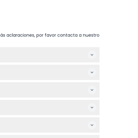
ás aclaraciones, por favor contacta a nuestro
 a 7:00 p.m. hora de WITA, con la última
midas y bocadillos dentro del centro
 en cuenta que algunas atracciones pueden
egurar la entrada sin colas y el acceso
 de que sus planes estén definitivos antes