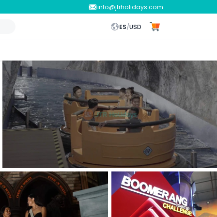
info@jtrholidays.com
ES
/
USD