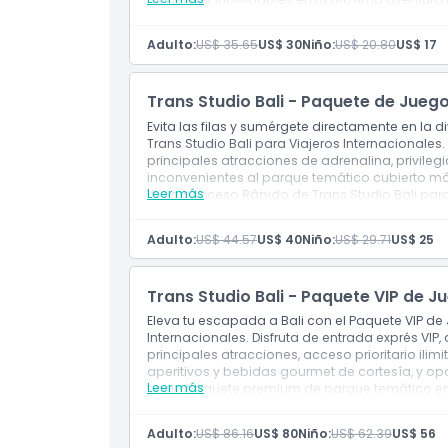
Exclusiones
Incluye
Entrada a: Parque Temático
Adulto:
US$ 35.65
US$ 30
Niño:
US$ 20.80
US$ 17
Horario de Apertura
Trans Studio Bali - Paquete de Juego
Cosas a Saber
Evita las filas y sumérgete directamente en la
Trans Studio Bali para Viajeros Internacionales. 
principales atracciones de adrenalina, privilegio
Ubicación
inconvenientes al parque temático cubierto má
Leer más
Juego Acceso Rápido de Trans Studio Bali para
Incluidos
Entrada a las atracciones.
Cómo Canjear
Adulto:
US$ 44.57
US$ 40
Niño:
US$ 29.71
US$ 25
Código de Vestimenta
Trans Studio Bali - Paquete VIP de J
Eleva tu escapada a Bali con el Paquete VIP de 
Internacionales. Disfruta de entrada exprés VIP,
Política de Cancelación
principales atracciones, acceso prioritario il
aperitivos y bebidas gourmet de cortesía, y op
Leer más
en un paquete premium de parque temático en B
Studio Bali hoy para la mejor experiencia de pa
Incluye
Adulto:
US$ 86.16
US$ 80
Niño:
US$ 62.39
US$ 56
Admisión a: Paquete VIP Fly