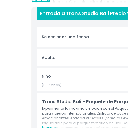
folclore indonesio. Con salas climatizadas y acc
que su aventura no se interrumpa por las lluvias 
Entrada a Trans Studio Bali Precio
cafeterías temáticas que ofrecen delicias locale
souvenirs para encontrar productos exclusivos de
combinar la visita con días de playa, compras 
cercano. Perfecto para familias, grupos y amante
Seleccionar una fecha
incluye también estacionamiento en el sitio, alq
de ruedas. Ya sea que busque adrenalina o un d
Studio Bali garantiza una combinación inolvidab
mismo techo. Asegure sus entradas hoy y empren
Adulto
Bali.
Niño
Aspectos Destacados
(1 - 7 años)
Inclusiones
Trans Studio Bali - Paquete de Parq
Experimenta la máxima emoción con el Paquete
Política para Niños y Adultos
para viajeros internacionales. Disfruta de acce
emocionantes, entrada VIP exprés y créditos 
inigualable para el parque temático de Bali. Re
Leer más
recuerdos inolvidables en tu próxima aventura e