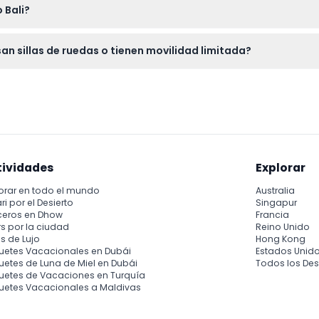
 Bali?
minar y disfrutar de las atracciones dentro del parque temáti
n sillas de ruedas o tienen movilidad limitada?
uedas o equipo de movilidad deben estar acompañados, y puede e
Studio Bali.
tividades
Explorar
orar en todo el mundo
Australia
ri por el Desierto
Singapur
ceros en Dhow
Francia
s por la ciudad
Reino Unido
s de Lujo
Hong Kong
uetes Vacacionales en Dubái
Estados Unid
etes de Luna de Miel en Dubái
Todos los Des
uetes de Vacaciones en Turquía
uetes Vacacionales a Maldivas