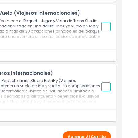
Vuela (Viajeros Internacionales)
fecta con el Paquete Jugar y Volar de Trans Studio
acacional todo en uno de Bali incluye vuelo de ida y
ado a más de 20 atracciones principales del parque
 para una aventura sin complicaciones e inolvidable
jeros Internacionales)
 Paquete Trans Studio Bali iFly (Viajeros
 obtener un vuelo de ida y vuelta sin complicaciones
ue temático cubierto de Bali, acceso ilimitado a
s dedicados al aeropuerto y beneficios exclusivos
rans Studio Bali hoy y despega directo hacia una
e Bali.
Agregar Al Carrito