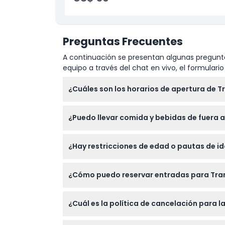
Preguntas Frecuentes
A continuación se presentan algunas pregunta
equipo a través del chat en vivo, el formular
¿Cuáles son los horarios de apertura de Tr
Trans Studio Bali está abierto de lunes a vie
¿Puedo llevar comida y bebidas de fuera a
entrada dos horas antes del cierre (sujeto
No, no se permite ingresar alimentos y bebid
¿Hay restricciones de edad o pautas de id
comercial o parque.
Trans Studio Bali es apto para todas las ed
¿Cómo puedo reservar entradas para Tran
tener restricciones de altura o edad por ra
Puede reservar fácilmente sus entradas para
¿Cuál es la política de cancelación para l
confirmado en la fecha que prefiera.
Todas las entradas para Trans Studio Bali n