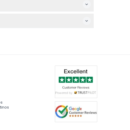
co cubierto.
ncontrar más información sobre
os
tinos