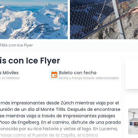
tlis con Ice Flyer
is con Ice Flyer
s Móviles
Boleto con fecha
 su teléfono
fecha y franja horaria seleccionadas
más impresionantes desde Zúrich mientras viaja por el
ursión de un día al Monte Titlis. Después de encontrarse
se mientras viaja a través de impresionantes paisajes
so de Engelberg. En el camino, disfrute de una parada
cida por su rica historia y vistas al lago. En Lucerna,
osas como el Puente de la Capilla, el icónico