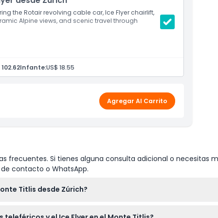
lyer desde Zúrich
g the Rotair revolving cable car, Ice Flyer chairlift,
amic Alpine views, and scenic travel through
esa
 102.62
Infante:
US$ 18.55
iciente nieve)
Agregar Al Carrito
s frecuentes. Si tienes alguna consulta adicional o necesitas m
io de contacto o WhatsApp.
nte Titlis desde Zúrich?
entro de Suiza, incluyendo una parada para explorar el Puente 
teleféricos y el Ice Flyer en el Monte Titlis?
mar el Titlis Xpress y el primer teleférico giratorio del mundo h