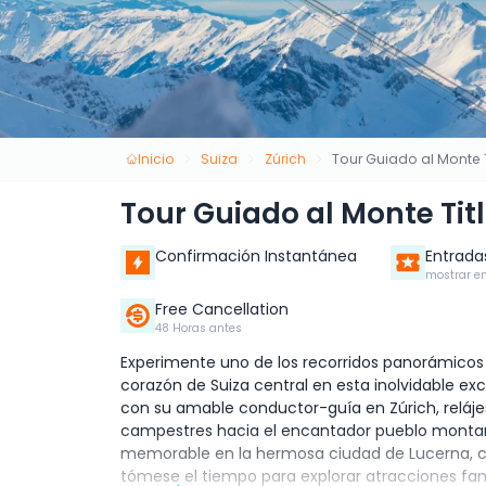
Inicio
Suiza
Zúrich
Tour Guiado al Monte Ti
Tour Guiado al Monte Titl
Confirmación Instantánea
Entrada
mostrar en
Free Cancellation
48 Horas antes
Experimente uno de los recorridos panorámicos 
corazón de Suiza central en esta inolvidable exc
con su amable conductor-guía en Zúrich, reláje
campestres hacia el encantador pueblo montaño
memorable en la hermosa ciudad de Lucerna, cono
tómese el tiempo para explorar atracciones fam