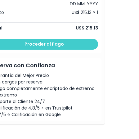
DD MM, YYYY
to
US$ 215.13 × 1
l
US$ 215.13
Proceder al Pago
erva con Confianza
rantía del Mejor Precio
n cargos por reserva
go completamente encriptado de extremo
extremo
porte al Cliente 24/7
lificación de 4,8/5 ⭐ en Trustpilot
7/5 ⭐ Calificación en Google