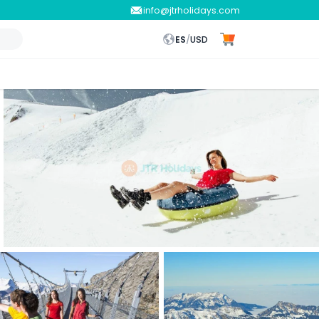
info@jtrholidays.com
ES
/
USD