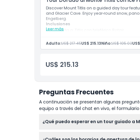
Tour Dorado al Monte Titlis con Ice F
Cosas a Saber
Discover Mount Titlis on a guided day tour featurin
and Glacier Cave. Enjoy year‑round snow, panor
Engelberg.
Ubicación
Inclusiones
Leer más
Entrada a: Titlis con teleférico Rotair
Entrada a: telesilla Ice Flyer
Código de Vestimenta
Conductor/guía profesional de habla ingl
Adulto:
US$ 217.45
US$ 215.13
Niño:
US$ 105.03
US$
Trineo de neumáticos en la nieve (si hay suf
Tiempo libre en Lucerna
Política de Cancelación
US$ 215.13
Preguntas Frecuentes
A continuación se presentan algunas pregunta
equipo a través del chat en vivo, el formular
¿Qué puedo esperar en un tour guiado a Mo
Comenzarás con un viaje pintoresco por el c
¿Cuáles son los horarios de apertura de los 
Lucerna. Luego, dirígete a Engelberg para to