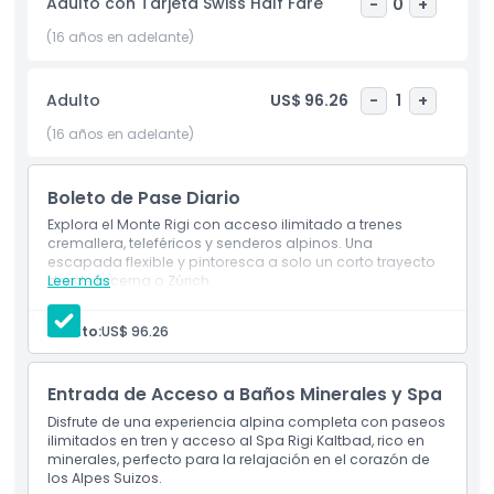
Adulto con Tarjeta Swiss Half Fare
-
0
+
de nieve en invierno. Disfruta del aire fresco alpino, captura
fotos inolvidables y disfruta del entorno tranquilo. La
(16 años en adelante)
Montaña Rigi ha inspirado a visitantes por generaciones, y
esta entrada te permite explorar todo a tu propio ritmo.
Adulto
US$ 96.26
-
1
+
Reserva tu entrada de día para la Montaña Rigi hoy y
disfruta lo mejor de la naturaleza, historia y paisajes suizos
(16 años en adelante)
en un viaje inolvidable.
Boleto de Pase Diario
Aspectos Destacados
Explora el Monte Rigi con acceso ilimitado a trenes
cremallera, teleféricos y senderos alpinos. Una
escapada flexible y pintoresca a solo un corto trayecto
desde Lucerna o Zúrich.
Leer más
Inclusiones
Adulto:
US$ 96.26
Política para Niños y Adultos
Entrada de Acceso a Baños Minerales y Spa
Exclusiones
Disfrute de una experiencia alpina completa con paseos
ilimitados en tren y acceso al Spa Rigi Kaltbad, rico en
minerales, perfecto para la relajación en el corazón de
Ubicación
los Alpes Suizos.