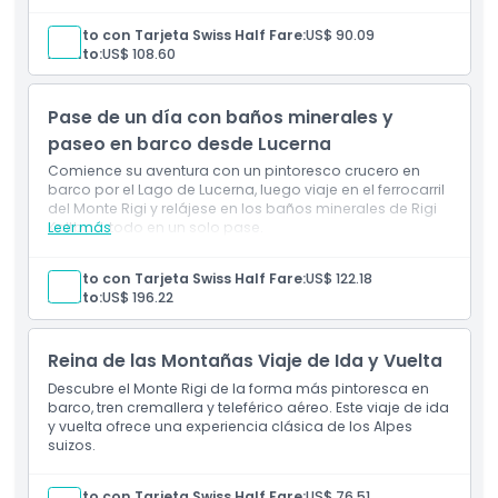
Adulto con Tarjeta Swiss Half Fare:
US$ 90.09
Política de Cancelación
Adulto:
US$ 108.60
Pase de un día con baños minerales y
paseo en barco desde Lucerna
Comience su aventura con un pintoresco crucero en
barco por el Lago de Lucerna, luego viaje en el ferrocarril
del Monte Rigi y relájese en los baños minerales de Rigi
Kaltbad, todo en un solo pase.
Leer más
Adulto con Tarjeta Swiss Half Fare:
US$ 122.18
Adulto:
US$ 196.22
Reina de las Montañas Viaje de Ida y Vuelta
Descubre el Monte Rigi de la forma más pintoresca en
barco, tren cremallera y teleférico aéreo. Este viaje de ida
y vuelta ofrece una experiencia clásica de los Alpes
suizos.
Adulto con Tarjeta Swiss Half Fare:
US$ 76.51