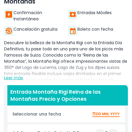
Montañas
Confirmación
Entradas Móviles
Instantánea
Cancelación gratuita
Boleto con fecha
Descubre la belleza de la Montaña Rigi con la Entrada Día
Definitiva, tu pase todo en uno para uno de los picos más
famosos de Suiza. Conocida como la “Reina de las
Montañas”, la Montaña Rigi ofrece impresionantes vistas de
360° del Lago de Lucerna, Lago de Zug y los Alpes suizos.
Esta entrada flexible incluye viajes ilimitados en el primer
Leer más
ferrocarril de montaña de Europa, el histórico tren de
cremallera desde Vitznau o Goldau, así como el pintoresco
Entrada Montaña Rigi Reina de las
teleférico desde Weggis. Es la excursión perfecta desde
Montañas Precio y Opciones
Lucerna o Zúrich, ya sea que viajes solo, con familia o con
amigos. Pasa el día recorriendo hermosos senderos,
disfrutando de la cocina local suiza en restaurantes en la
Seleccionar una fecha
DD MM, YYYY
cima de la montaña, o relajándote en el spa mineral de Rigi
Kaltbad. Con acceso durante todo el año, la entrada es
ideal para caminatas en verano o aventuras con raquetas