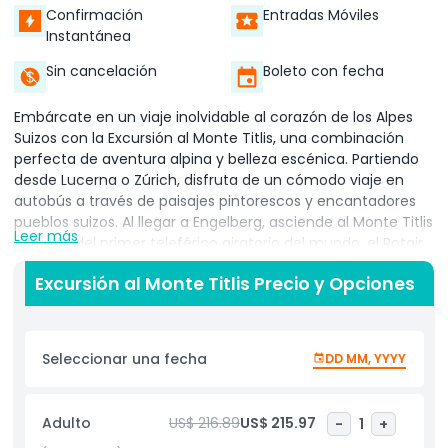
Confirmación
Entradas Móviles
Instantánea
Sin cancelación
Boleto con fecha
Embárcate en un viaje inolvidable al corazón de los Alpes
Suizos con la Excursión al Monte Titlis, una combinación
perfecta de aventura alpina y belleza escénica. Partiendo
desde Lucerna o Zúrich, disfruta de un cómodo viaje en
autobús a través de paisajes pintorescos y encantadores
pueblos suizos. Al llegar a Engelberg, asciende al Monte Titlis
Leer más
a través del primer teleférico giratorio del mundo, el Rotair,
que ofrece vistas panorámicas de 360 grados de las
Excursión al Monte Titlis Precio y Opciones
montañas cubiertas de nieve. En la cima, experimenta la
magia del hielo y la nieve eternos. Explora la fascinante
Cueva de Glaciares, contempla vistas impresionantes
desde el Puente Colgante de Titlis, el puente colgante más
Seleccionar una fecha
DD MM, YYYY
alto de Europa, y disfruta de actividades emocionantes
como el snow tubing o montar en la silla Ice Flyer (según
condiciones climáticas). El impresionante paisaje de los
Adulto
US$ 216.89
US$ 215.97
-
1
+
Alpes circundantes y el aire fresco de la montaña hacen de