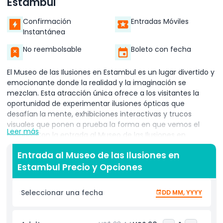
Estambul
Confirmación
Entradas Móviles
Instantánea
No reembolsable
Boleto con fecha
El Museo de las Ilusiones en Estambul es un lugar divertido y
emocionante donde la realidad y la imaginación se
mezclan. Esta atracción única ofrece a los visitantes la
oportunidad de experimentar ilusiones ópticas que
desafían la mente, exhibiciones interactivas y trucos
visuales que ponen a prueba la forma en que vemos el
Leer más
mundo. Con la entrada al Museo de las Ilusiones en
Estambul, puedes adentrarte en un mundo de sorpresas y
Entrada al Museo de las Ilusiones en
explorar exhibiciones que asombrarán tanto a niños como
Estambul Precio y Opciones
adultos. Ubicado en el corazón de Estambul, el Museo de las
Ilusiones es el lugar perfecto para familias, amigos y
cualquiera que busque una experiencia divertida y
Seleccionar una fecha
DD MM, YYYY
educativa. El museo cuenta con una variedad de salas de
ilusión, incluyendo el famoso túnel vórtice, la sala inclinada
que desafía la gravedad y la increíble sala de espejos