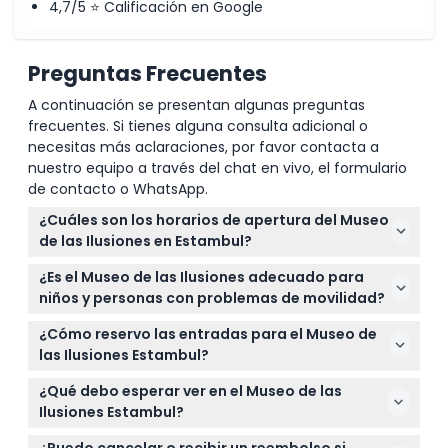
4,7/5 ⭐ Calificación en Google
Política de Cancelación
Preguntas Frecuentes
A continuación se presentan algunas preguntas
frecuentes. Si tienes alguna consulta adicional o
necesitas más aclaraciones, por favor contacta a
nuestro equipo a través del chat en vivo, el formulario
de contacto o WhatsApp.
¿Cuáles son los horarios de apertura del Museo
de las Ilusiones en Estambul?
El Museo de las Ilusiones Estambul está abierto
¿Es el Museo de las Ilusiones adecuado para
todos los días de 11:00 a.m. a 8:00 p.m., con la
niños y personas con problemas de movilidad?
última entrada una hora antes del cierre (sujeto a
Sí, el museo es genial para todas las edades; los
cambios — por favor confirme al momento de la
¿Cómo reservo las entradas para el Museo de
niños menores de 5 años entran gratis y los niños
reserva).
las Ilusiones Estambul?
de 0 a 16 años deben ir acompañados de un adulto
Puedes reservar tus entradas de forma segura en
que pague. El lugar es accesible para sillas de
¿Qué debo esperar ver en el Museo de las
línea aquí mismo en este sitio web. Comprobar
ruedas, facilitando la visita a personas con
Ilusiones Estambul?
disponibilidad y completar tu reserva es rápido y
necesidades de movilidad.
Explorarás más de 60 ilusiones visuales interactivas
conveniente, garantizando tu visita por adelantado.