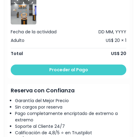
Inclusiones
Política para Niños y Adultos
Fecha de la actividad
DD MM, YYYY
Adulto
US$ 20 × 1
Exclusiones
Total
US$ 20
Horario de Apertura
Proceder al Pago
Cosas a Saber
Reserva con Confianza
Ubicación
Garantía del Mejor Precio
Sin cargos por reserva
Cómo Llegar
Pago completamente encriptado de extremo a
extremo
Soporte al Cliente 24/7
Cómo Canjear
Calificación de 4,8/5 ⭐ en Trustpilot