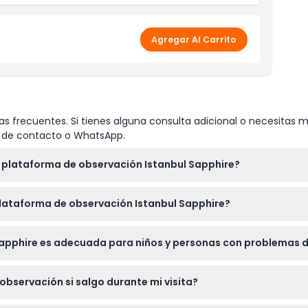
Agregar Al Carrito
s frecuentes. Si tienes alguna consulta adicional o necesitas m
io de contacto o WhatsApp.
a plataforma de observación Istanbul Sapphire?
iariamente de 10:00 a.m. a 9:30 p.m., con última admisión a las
lataforma de observación Istanbul Sapphire?
línea aquí mismo en nuestro sitio web para una experiencia sin
Sapphire es adecuada para niños y personas con problemas 
, y la plataforma es accesible para sillas de ruedas, lo que la c
observación si salgo durante mi visita?
 de la plataforma de observación, así que planee disfrutar su vi