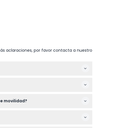
ás aclaraciones, por favor contacta a nuestro
 8:30 p.m. (sujeto a cambios — por favor
 complicaciones o comprarlas en la entrada
de movilidad?
onvierte en una gran experiencia para la
sita en un solo recorrido.