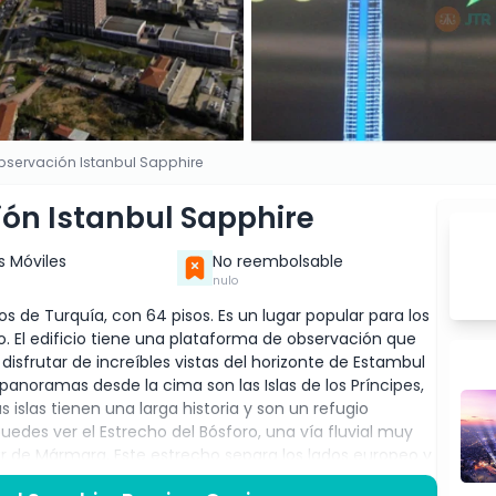
bservación Istanbul Sapphire
ón Istanbul Sapphire
s Móviles
No reembolsable
nulo
os de Turquía, con 64 pisos. Es un lugar popular para los
to. El edificio tiene una plataforma de observación que
disfrutar de increíbles vistas del horizonte de Estambul
anoramas desde la cima son las Islas de los Príncipes,
 islas tienen una larga historia y son un refugio
puedes ver el Estrecho del Bósforo, una vía fluvial muy
r de Mármara. Este estrecho separa los lados europeo y
on barcos y embarcaciones. Otro punto destacado es la