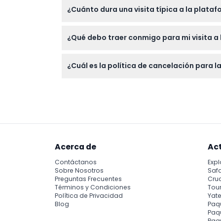
¿Cuánto dura una visita típica a la plata
La mayoría de los visitantes pasan cerca d
¿Qué debo traer conmigo para mi visita a
Traiga su entrada (impresa o digital), un
¿Cuál es la política de cancelación para 
Las entradas no son reembolsables y no pue
Acerca de
Ac
Contáctanos
Expl
Sobre Nosotros
Safa
Preguntas Frecuentes
Cru
Términos y Condiciones
Tour
Política de Privacidad
Yate
Blog
Paq
Paqu
Paq