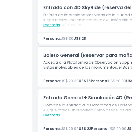
Entrada con 4D SkyRide (reserva de
Ubicación
Disfruta de impresionantes vistas de la ciudad
luego realiza una emocionante excursión virtua
Cómo Llegar
inmersiva 4D SkyRide.
Leer más
Persona:
US$ 30
US$ 28
Cómo Canjear
Boleto General (Reservar para mañ
Política de Cancelación
Acceda a la Plataforma de Observación Sapphi
vistas inolvidables de los monumentos, el Bósf
Persona:
US$ 20.39
US$ 15
Persona:
US$ 20.39
US
Entrada General + Simulación 4D (
Combine la entrada a la Plataforma de Observ
4D, que ofrece un recorrido único desde las alt
Estambul.
Leer más
Persona:
US$ 29.99
US$ 22
Persona:
US$ 29.99
US