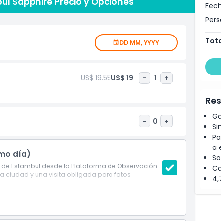
ul Sapphire Precio y Opciones
s sitios históricos más famosos de Estambul. Este
Fech
conocido por su hermosa arquitectura. Visitar la
Pers
s una excelente manera de ver la ciudad desde una
riba.
Tota
DD MM, YYYY
US$ 19.55
US$ 19
-
1
+
Res
Ga
-
0
+
Si
Pa
a 
smo día)
So
s de Estambul desde la Plataforma de Observación
Ca
la ciudad y una visita obligada para fotos
4,