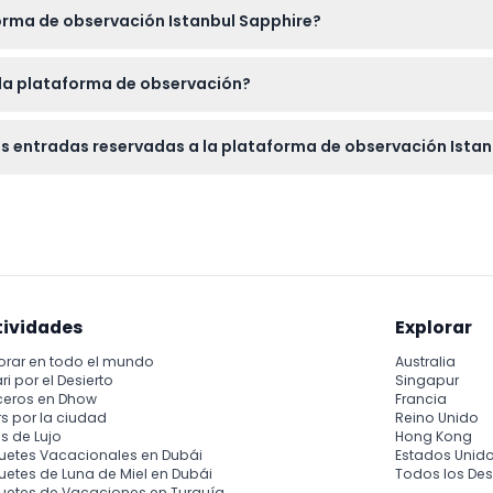
forma de observación Istanbul Sapphire?
e 60 minutos disfrutando las vistas panorámicas y tomando foto
 la plataforma de observación?
a cámara o smartphone para fotos, y zapatos cómodos para cam
las entradas reservadas a la plataforma de observación Ista
den cancelarse, así que por favor asegúrese de que sus planes
tividades
Explorar
orar en todo el mundo
Australia
ri por el Desierto
Singapur
ceros en Dhow
Francia
s por la ciudad
Reino Unido
s de Lujo
Hong Kong
uetes Vacacionales en Dubái
Estados Unid
etes de Luna de Miel en Dubái
Todos los Des
uetes de Vacaciones en Turquía