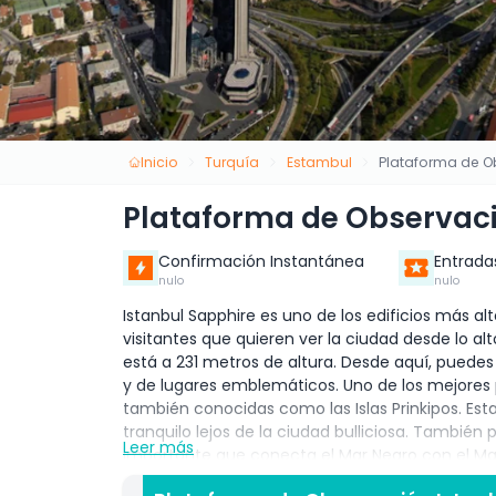
Inicio
Turquía
Estambul
Plataforma de O
Plataforma de Observaci
Confirmación Instantánea
Entrada
nulo
nulo
Istanbul Sapphire es uno de los edificios más alt
visitantes que quieren ver la ciudad desde lo al
está a 231 metros de altura. Desde aquí, puedes 
y de lugares emblemáticos. Uno de los mejores p
también conocidas como las Islas Prinkipos. Estas
tranquilo lejos de la ciudad bulliciosa. También 
Leer más
importante que conecta el Mar Negro con el Ma
asiático de Estambul y está siempre ocupado c