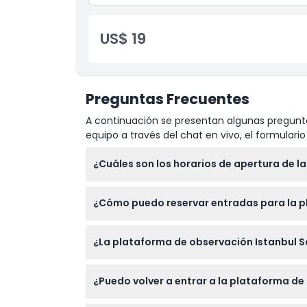
US$ 19
Preguntas Frecuentes
A continuación se presentan algunas pregunta
equipo a través del chat en vivo, el formular
¿Cuáles son los horarios de apertura de l
La plataforma de observación está abierta d
¿Cómo puedo reservar entradas para la p
confirme al momento de la reserva).
Puede reservar sus entradas fácilmente en 
¿La plataforma de observación Istanbul 
si están disponibles.
Sí, los niños menores de 7 años entran gratis
¿Puedo volver a entrar a la plataforma de 
mayoría de los visitantes.
No se permite la reentrada una vez que salga