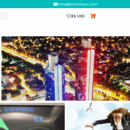
info@jtrholidays.com
ES
/
USD