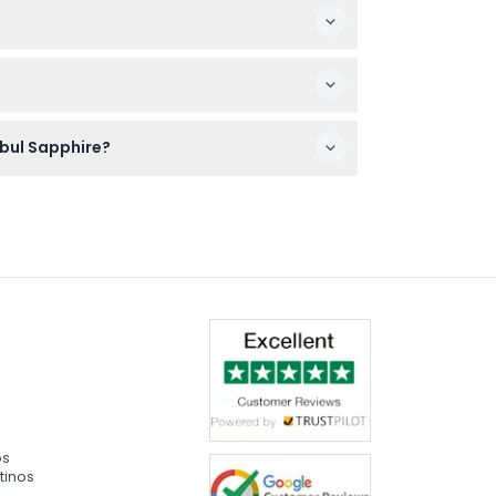
s desde la plataforma.
inar previamente.
nbul Sapphire?
 estén confirmados antes de reservar.
os
tinos