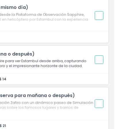
l mismo día)
 desde la Plataforma de Observación Sapphire,
l en helicóptero por Estambul con la experiencia
ana o después)
re para ver Estambul desde arriba, capturando
oro y el impresionante horizonte de la ciudad.
$ 14
Reserva para mañana o después)
ación Zafiro con un dinámico paseo de Simulación
uras sobre los famosos lugares y barrios de
$ 21