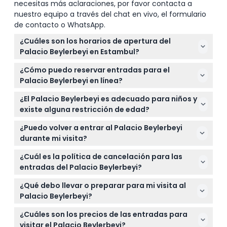
necesitas más aclaraciones, por favor contacta a
nuestro equipo a través del chat en vivo, el formulario
de contacto o WhatsApp.
¿Cuáles son los horarios de apertura del
Palacio Beylerbeyi en Estambul?
El Palacio Beylerbeyi está abierto de martes a
¿Cómo puedo reservar entradas para el
domingo de 9:00 a.m. a 5:00 p.m., y cierra los lunes.
Palacio Beylerbeyi en línea?
La última entrada es a las 5:00 p.m. (sujeto a
Puede reservar fácilmente sus entradas para el
cambios — por favor confirme al momento de
¿El Palacio Beylerbeyi es adecuado para niños y
Palacio Beylerbeyi en línea a través de este sitio
reservar).
existe alguna restricción de edad?
web, que le permite evitar las filas y elegir la fecha
Los niños de 0 a 6 años entran gratis, lo que lo hace
y hora preferidas.
¿Puedo volver a entrar al Palacio Beylerbeyi
ideal para familias. Los niños mayores y adultos
durante mi visita?
pueden disfrutar explorando la historia y
No se permite la reentrada una vez que abandone
arquitectura del palacio.
¿Cuál es la política de cancelación para las
el palacio, así que asegúrese de planificar su visita
entradas del Palacio Beylerbeyi?
en consecuencia.
Las entradas no son reembolsables ni pueden ser
¿Qué debo llevar o preparar para mi visita al
canceladas, así que asegúrese de seleccionar la
Palacio Beylerbeyi?
fecha y hora correcta al reservar en línea.
Lleve zapatos cómodos para caminar y su entrada
¿Cuáles son los precios de las entradas para
impresa o en su dispositivo móvil para escanear al
visitar el Palacio Beylerbeyi?