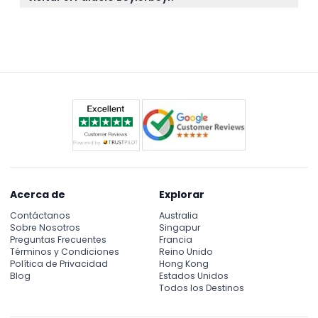
ingresar.
Los precios de las entradas varían: los visitantes
nacionales pagan 150 TL, los visitantes extranjeros
600 TL, y las entradas con descuento cuestan 75
TL. Las entradas solo para el jardín están disponibles
por 50 TL (sujeto a cambios — por favor confirme al
momento de reservar).
Acerca de
Explorar
Contáctanos
Australia
Sobre Nosotros
Singapur
Preguntas Frecuentes
Francia
Términos y Condiciones
Reino Unido
Política de Privacidad
Hong Kong
Blog
Estados Unidos
Todos los Destinos