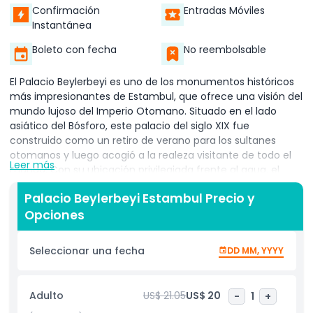
Confirmación
Entradas Móviles
Instantánea
Boleto con fecha
No reembolsable
El Palacio Beylerbeyi es uno de los monumentos históricos
más impresionantes de Estambul, que ofrece una visión del
mundo lujoso del Imperio Otomano. Situado en el lado
asiático del Bósforo, este palacio del siglo XIX fue
construido como un retiro de verano para los sultanes
otomanos y luego acogió a la realeza visitante de todo el
Leer más
mundo. Con su ubicación privilegiada frente al agua, el
palacio combina la elegancia otomana con estilos
Palacio Beylerbeyi Estambul Precio y
arquitectónicos europeos, creando un diseño
Opciones
verdaderamente único. En el interior, los visitantes son
recibidos por lujosos interiores que presentan candelabros
relucientes, techos elevados, alfombras tejidas a mano y
Seleccionar una fecha
DD MM, YYYY
mobiliario elaborado meticulosamente. Cada habitación
refleja el arte de la época, mezclando influencias francesas
y barrocas con la decoración tradicional otomana. Los
Adulto
US$ 21.05
US$ 20
-
1
+
terrenos del palacio son igualmente encantadores. Sus