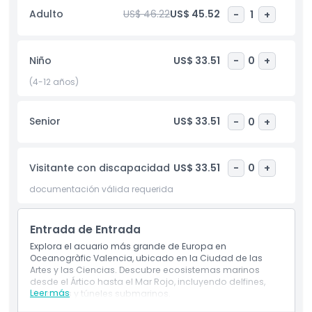
medusas, pingüinos y peces coloridos, todos
Adulto
US$ 46.22
US$ 45.52
-
1
+
cuidadosamente exhibidos para reflejar sus entornos
naturales. Mejora tu día visitando el cercano Museo de las
Ciencias, un espacio interactivo diseñado para mentes
Niño
US$ 33.51
-
0
+
curiosas. Disfruta de exhibiciones científicas prácticas,
experimentos envolventes y displays educativos que hacen
(4-12 años)
del aprendizaje algo divertido tanto para niños como para
adultos. Cada rincón ofrece algo nuevo por descubrir,
Senior
US$ 33.51
-
0
+
creando una combinación perfecta de entretenimiento y
educación. El Acuario Oceanogràfic y el Museo de las
Ciencias juntos prometen una experiencia memorable y
familiar en Valencia que combina naturaleza, ciencia y
Visitante con discapacidad
US$ 33.51
-
0
+
belleza arquitectónica en un destino increíble.
documentación válida requerida
Aspectos Destacados
Entrada de Entrada
Explora el acuario más grande de Europa en
Inclusiones
Oceanogràfic Valencia, ubicado en la Ciudad de las
Artes y las Ciencias. Descubre ecosistemas marinos
desde el Ártico hasta el Mar Rojo, incluyendo delfines,
Leer más
Política para Niños y Adultos
tiburones y túneles submarinos.
Inclusiones