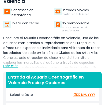
Valencia
Confirmación
Entradas Móviles
mostrar en tu teléfono
Instantánea
Boleto con fecha
No reembolsable
fecha y franja horaria
seleccionadas
Descubre el Acuario Oceanogràfic en Valencia, uno de los
acuarios más grandes e impresionantes de Europa, que
ofrece una experiencia inolvidable para visitantes de todas
las edades. Ubicado en la icónica Ciudad de las Artes y las
Ciencias, esta atracción de clase mundial te invita a
explorar las maravillas del océano a través de espacios
Leer más
hermosamente diseñados inspirados en la naturaleza. Su
impresionante arquitectura moderna, con forma de
Entrada al Acuario Oceanogràfic en
nenúfar, convierte al acuario en un monumento por sí
Valencia Precio y Opciones
mismo y en un lugar perfecto para los amantes de la
fotografía. Entra y recorre una amplia variedad de hábitats
marinos, desde el Mar Mediterráneo y los océanos
Select a Date
DD MM, YYYY
tropicales hasta zonas árticas y humedales. Acércate a
fascinantes especies marinas como delfines, tiburones,