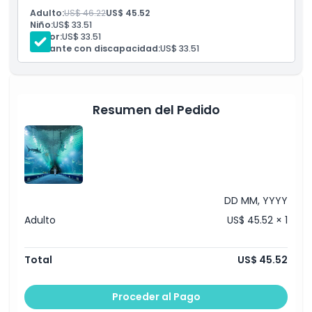
Entrada al Oceanogràfic de Valencia
Adulto:
US$ 46.22
US$ 45.52
Entrada al Ágora del Mar
Exclusiones
Niño:
US$ 33.51
Descuento en un ticket diario en el aparcamiento del
Senior:
US$ 33.51
Oceanogràfic
Visitante con discapacidad:
US$ 33.51
Horario de Apertura
Cosas a Saber
Resumen del Pedido
Ubicación
Código de Vestimenta
DD MM, YYYY
Adulto
US$ 45.52 × 1
Política de Cancelación
Total
US$ 45.52
Proceder al Pago