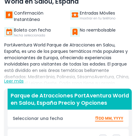
World en Salou, España
Confirmación
Entradas Móviles
mostrar en tu teléfono
Instantánea
Boleto con fecha
No reembolsable
fecha seleccionada
PortAventura World Parque de Atracciones en Salou,
España, es uno de los parques temáticos más populares y
emocionantes de Europa, ofreciendo experiencias
inolvidables para visitantes de todas las edades. El parque
está dividido en seis áreas temáticas bellamente
diseñadas: Mediterrània, Polinesia, SésamoAventura, China,
Leer más
México y el Lejano Oeste. Cada zona tiene su propia
atmósfera única, atracciones y toques culturales, haciendo
Parque de Atracciones PortAventura World
que cada rincón del parque se sienta como una nueva
en Salou, España Precio y Opciones
aventura. Desde montañas rusas de alta velocidad y
atracciones emocionantes hasta atracciones suaves
perfectas para niños, PortAventura tiene algo para todos.
Seleccionar una fecha
DD MM, YYYY
Las familias pueden disfrutar de atracciones divertidas y
espectáculos en vivo en SésamoAventura, mientras que los
buscadores de emociones pueden experimentar