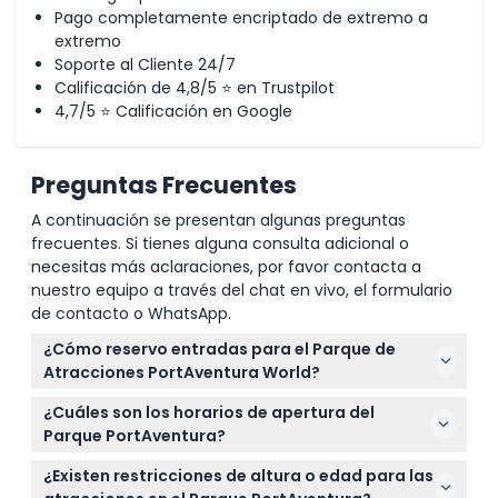
Pago completamente encriptado de extremo a
extremo
Soporte al Cliente 24/7
Calificación de 4,8/5 ⭐ en Trustpilot
4,7/5 ⭐ Calificación en Google
Preguntas Frecuentes
A continuación se presentan algunas preguntas
frecuentes. Si tienes alguna consulta adicional o
necesitas más aclaraciones, por favor contacta a
nuestro equipo a través del chat en vivo, el formulario
de contacto o WhatsApp.
¿Cómo reservo entradas para el Parque de
Atracciones PortAventura World?
Puedes reservar tus entradas fácilmente en línea
¿Cuáles son los horarios de apertura del
aquí mismo en este sitio web. Simplemente elige tu
Parque PortAventura?
fecha preferida y verifica la disponibilidad durante
El Parque PortAventura generalmente abre de 10:00
el proceso de reserva para una experiencia fluida.
¿Existen restricciones de altura o edad para las
a 18:00 los días laborables y de 10:00 a 20:00 los