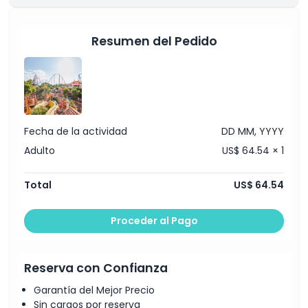
Horario de Apertura
Resumen del Pedido
Cosas a Saber
Ubicación
Fecha de la actividad
DD MM, YYYY
Adulto
US$ 64.54 × 1
Política de Cancelación
Total
US$ 64.54
Proceder al Pago
Reserva con Confianza
Garantía del Mejor Precio
Sin cargos por reserva