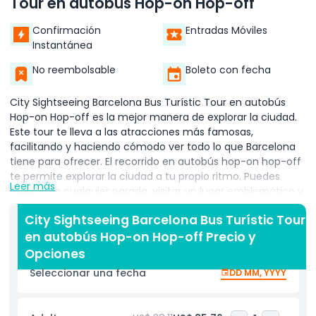
Tour en autobús Hop-on Hop-off
Confirmación
Entradas Móviles
Instantánea
No reembolsable
Boleto con fecha
City Sightseeing Barcelona Bus Turístic Tour en autobús
Hop-on Hop-off es la mejor manera de explorar la ciudad.
Este tour te lleva a las atracciones más famosas,
facilitando y haciendo cómodo ver todo lo que Barcelona
tiene para ofrecer. El recorrido en autobús hop-on hop-off
te permite explorar la ciudad a tu propio ritmo. Puedes
Leer más
bajarte en cualquier parada, visitar un lugar emblemático y
luego subirte al siguiente autobús. Los autobuses circulan
City Sightseeing Barcelona Bus Turístic Tour
con frecuencia, así que nunca tendrás que esperar
en autobús Hop-on Hop-off Precio y
demasiado. Esta es una excelente manera de ver lugares
como la Sagrada Familia, el Parque Güell, Casa Batlló y las
Opciones
hermosas playas de Barcelona. Con este tour en autobús
Seleccionar una fecha
DD MM, YYYY
turístico, también recibes una guía de audio en varios
idiomas. Esto significa que puedes aprender sobre la
historia y cultura de Barcelona mientras disfrutas del viaje.