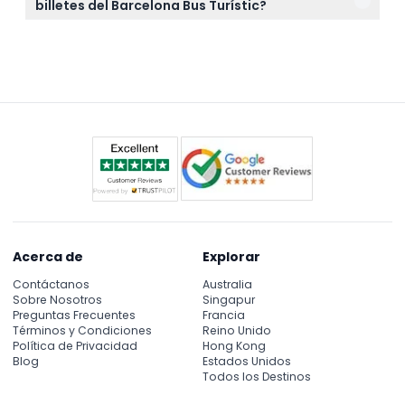
billetes del Barcelona Bus Turístic?
acomodar cómodamente a los pasajeros que usan
Los billetes no son reembolsables y no pueden ser
sillas de ruedas.
cancelados, así que asegúrate de que la fecha y
hora elegidas se ajusten a tus planes antes de
reservar.
Acerca de
Explorar
Contáctanos
Australia
Sobre Nosotros
Singapur
Preguntas Frecuentes
Francia
Términos y Condiciones
Reino Unido
Política de Privacidad
Hong Kong
Blog
Estados Unidos
Todos los Destinos