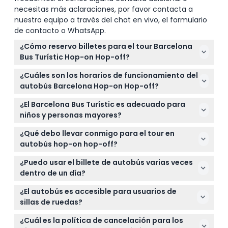
necesitas más aclaraciones, por favor contacta a
nuestro equipo a través del chat en vivo, el formulario
de contacto o WhatsApp.
¿Cómo reservo billetes para el tour Barcelona
Bus Turístic Hop-on Hop-off?
Puedes reservar tus billetes fácilmente en línea
¿Cuáles son los horarios de funcionamiento del
aquí mismo en este sitio web. Solo selecciona la
autobús Barcelona Hop-on Hop-off?
fecha y el tipo de billete preferidos para una
El autobús funciona diariamente de 9:00 AM a 7:00
experiencia de reserva sin problemas.
¿El Barcelona Bus Turístic es adecuado para
PM, excepto el 1 de enero y el 25 de diciembre
niños y personas mayores?
cuando está cerrado (sujeto a cambios — por favor
¡Sí! Los niños de 0 a 3 años viajan gratis, mientras
confirma al momento de reservar).
¿Qué debo llevar conmigo para el tour en
que los niños de 4 a 12 años y personas mayores
autobús hop-on hop-off?
pueden disfrutar de precios de billetes con
Lleva zapatos cómodos para explorar las paradas,
descuento. Cualquier persona de 13 años o más
¿Puedo usar el billete de autobús varias veces
una cámara para capturar los paisajes, y quizás
paga la tarifa de adulto.
dentro de un día?
una chaqueta ligera ya que los autobuses
¡Claro! Tu billete es válido por 24 o 48 horas
descapotables pueden ser frescos.
¿El autobús es accesible para usuarios de
consecutivas desde la primera vez que subes a
sillas de ruedas?
bordo, permitiéndote subir y bajar tantas veces
Sí, la mayoría de los autobuses son accesibles para
como quieras durante ese período.
¿Cuál es la política de cancelación para los
sillas de ruedas con espacios designados para