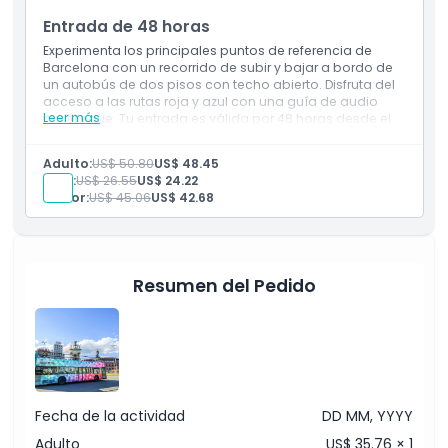
Wi-Fi gratuito a bordo
Entrada de 48 horas
Experimenta los principales puntos de referencia de
Exclusiones
Barcelona con un recorrido de subir y bajar a bordo de
un autobús de dos pisos con techo abierto. Disfruta del
acceso a las rutas roja y azul con una guía de audio
Horario de Apertura
Leer más
multilingüe. Tu entrada es válida por 48 horas desde el
primer uso.
Inclusiones
Adulto:
US$ 50.80
US$ 48.45
Cosas a Saber
Recorrido en autobús turístico de 48 horas con
Niño:
US$ 26.55
US$ 24.22
subidas y bajadas ilimitadas
Senior:
US$ 45.06
US$ 42.68
Guía de audio multilingüe
Ubicación
Vistas panorámicas de la ciudad de 360°
Descuentos en más de 250 atracciones por €
Wi-Fi gratuito a bordo
Cómo Canjear
Resumen del Pedido
Política de Cancelación
Fecha de la actividad
DD MM, YYYY
Adulto
US$ 35.76 × 1